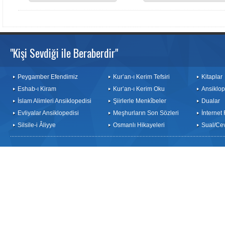
"Kişi Sevdiği ile Beraberdir"
Peygamber Efendimiz
Kur’an-ı Kerim Tefsiri
Kitaplar
Eshab-ı Kiram
Kur’an-ı Kerim Oku
Ansiklop
İslam Alimleri Ansiklopedisi
Şiirlerle Menkîbeler
Dualar
Evliyalar Ansiklopedisi
Meşhurların Son Sözleri
İnternet
Silsile-i Âliyye
Osmanlı Hikayeleri
Sual/Ce