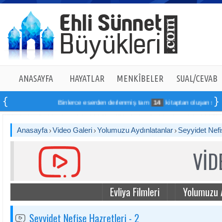
ANASAYFA
HAYATLAR
MENKÎBELER
SUAL/CEVAB
Binlerce eserden derlenmiş tam
14
kitaptan oluşan seti onli
Anasayfa
Video Galeri
Yolumuzu Aydınlatanlar
Seyyidet Nefi
VİD
Evliya Filmleri
Yolumuzu 
Seyyidet Nefise Hazretleri - 2