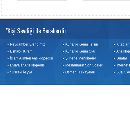
"Kişi Sevdiği ile Beraberdir"
Peygamber Efendimiz
Kur’an-ı Kerim Tefsiri
Kitaplar
Eshab-ı Kiram
Kur’an-ı Kerim Oku
Ansiklop
İslam Alimleri Ansiklopedisi
Şiirlerle Menkîbeler
Dualar
Evliyalar Ansiklopedisi
Meşhurların Son Sözleri
İnternet
Silsile-i Âliyye
Osmanlı Hikayeleri
Sual/Ce