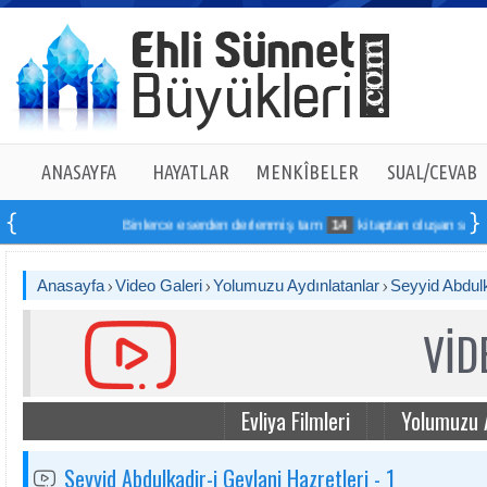
ANASAYFA
HAYATLAR
MENKÎBELER
SUAL/CEVAB
Binlerce eserden derlenmiş tam
14
kitaptan oluşan seti onlin
Anasayfa
Video Galeri
Yolumuzu Aydınlatanlar
Seyyid Abdulka
VİD
Evliya Filmleri
Yolumuzu 
Seyyid Abdulkadir-i Geylani Hazretleri - 1