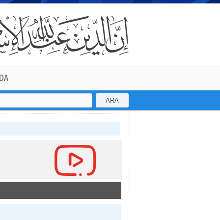
DA
ARA