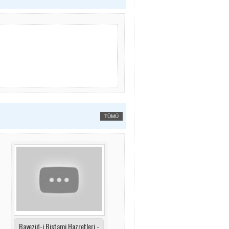
TÜMÜ
Bayezid-i Bistami Hazretleri -