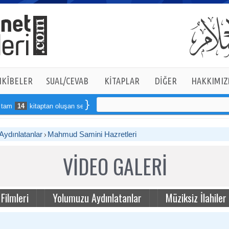
KÎBELER
SUAL/CEVAB
KİTAPLAR
DİĞER
HAKKIMIZ
m
14
kitaptan oluşan seti online sipariş verebilirsiniz
ydınlatanlar
Mahmud Samini Hazretleri
VİDEO GALERİ
 Filmleri
Yolumuzu Aydınlatanlar
Müziksiz İlahiler