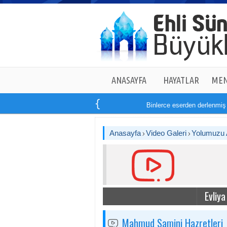
ANASAYFA
HAYATLAR
MEN
Binlerce eserden derlenmiş ta
Anasayfa
Video Galeri
Yolumuzu A
Evliya
Mahmud Samini Hazretleri