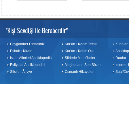
"Kişi Sevdiği ile Beraberdir"
Peygamber Efendimiz
Kur’an-ı Kerim Tefsiri
Kitaplar
Eshab-ı Kiram
Kur’an-ı Kerim Oku
Ansiklop
İslam Alimleri Ansiklopedisi
Şiirlerle Menkîbeler
Dualar
Evliyalar Ansiklopedisi
Meşhurların Son Sözleri
İnternet
Silsile-i Âliyye
Osmanlı Hikayeleri
Sual/Ce