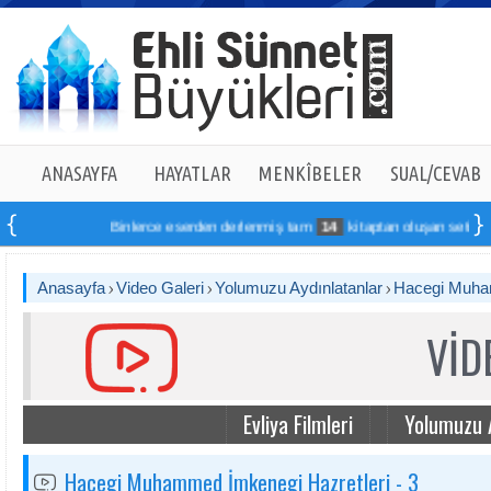
ANASAYFA
HAYATLAR
MENKÎBELER
SUAL/CEVAB
Binlerce eserden derlenmiş tam
14
kitaptan oluşan seti online 
Anasayfa
Video Galeri
Yolumuzu Aydınlatanlar
Hacegi Muham
VİD
Evliya Filmleri
Yolumuzu 
Hacegi Muhammed İmkenegi Hazretleri - 3