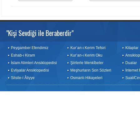
"Kişi Sevdiği ile Beraberdir"
Peygamber Efendimiz
Kur’an-ı Kerim Tefsiri
Kitaplar
Eshab-ı Kiram
Kur’an-ı Kerim Oku
Ansiklop
İslam Alimleri Ansiklopedisi
Şiirlerle Menkîbeler
Dualar
Evliyalar Ansiklopedisi
Meşhurların Son Sözleri
İnternet
Silsile-i Âliyye
Osmanlı Hikayeleri
Sual/Ce