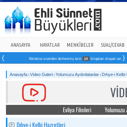
ANASAYFA
HAYATLAR
MENKÎBELER
SUAL/CEVAB
Binlerce eserden derlenmiş tam
14
kitaptan oluşan seti online 
Anasayfa
Video Galeri
Yolumuzu Aydınlatanlar
Dıhye-i Kelbi 
VİD
Evliya Filmleri
Yolumuzu 
Dıhye-i Kelbi Hazretleri