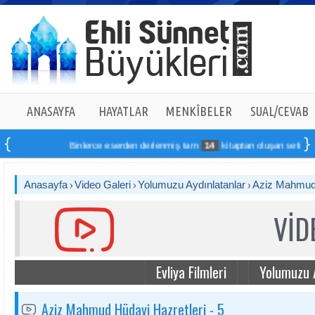
ANASAYFA
HAYATLAR
MENKÎBELER
SUAL/CEVAB
Binlerce eserden derlenmiş tam
14
kitaptan oluşan seti online 
Anasayfa
Video Galeri
Yolumuzu Aydınlatanlar
Aziz Mahmud 
VİD
Evliya Filmleri
Yolumuzu 
Aziz Mahmud Hüdayi Hazretleri - 5