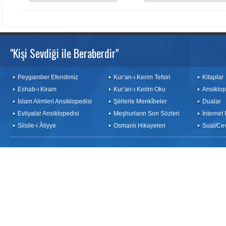
"Kişi Sevdiği ile Beraberdir"
Peygamber Efendimiz
Kur’an-ı Kerim Tefsiri
Kitaplar
Eshab-ı Kiram
Kur’an-ı Kerim Oku
Ansiklop
İslam Alimleri Ansiklopedisi
Şiirlerle Menkîbeler
Dualar
Evliyalar Ansiklopedisi
Meşhurların Son Sözleri
İnternet
Silsile-i Âliyye
Osmanlı Hikayeleri
Sual/Ce