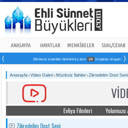
ANASAYFA
HAYATLAR
MENKÎBELER
SUAL/CEVAB
Binlerce eserden derlenmiş tam
14
kitaptan oluşan seti onl
Anasayfa
Video Galeri
Müziksiz İlahiler
Zikredelim Dost Seni
VİD
Evliya Filmleri
Yolumuzu 
Zikredelim Dost Seni