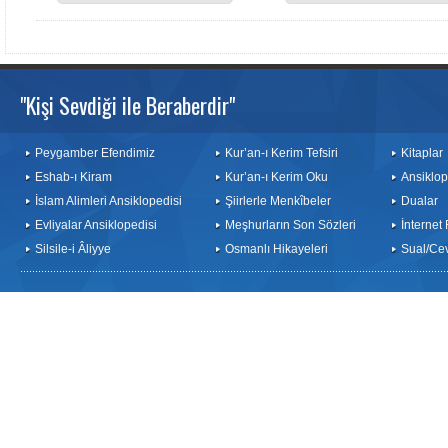
"Kişi Sevdiği ile Beraberdir"
Peygamber Efendimiz
Kur’an-ı Kerim Tefsiri
Kitaplar
Eshab-ı Kiram
Kur’an-ı Kerim Oku
Ansiklop
İslam Alimleri Ansiklopedisi
Şiirlerle Menkîbeler
Dualar
Evliyalar Ansiklopedisi
Meşhurların Son Sözleri
İnternet
Silsile-i Âliyye
Osmanlı Hikayeleri
Sual/Ce