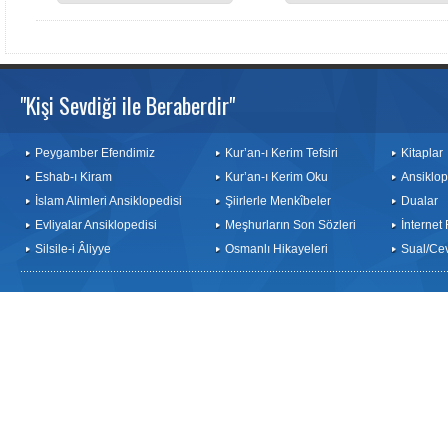
"Kişi Sevdiği ile Beraberdir"
Peygamber Efendimiz
Kur’an-ı Kerim Tefsiri
Kitaplar
Eshab-ı Kiram
Kur’an-ı Kerim Oku
Ansiklop
İslam Alimleri Ansiklopedisi
Şiirlerle Menkîbeler
Dualar
Evliyalar Ansiklopedisi
Meşhurların Son Sözleri
İnternet
Silsile-i Âliyye
Osmanlı Hikayeleri
Sual/Ce