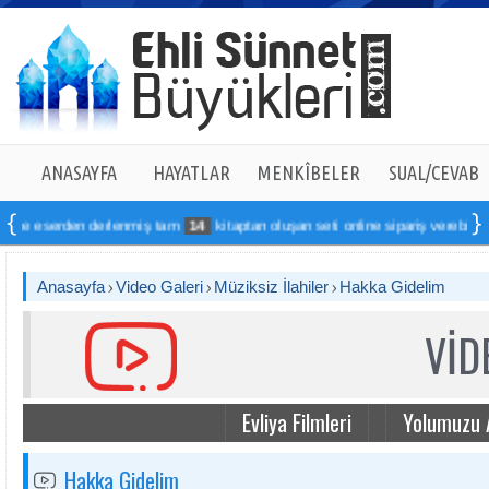
ANASAYFA
HAYATLAR
MENKÎBELER
SUAL/CEVAB
ce eserden derlenmiş tam
14
kitaptan oluşan seti online sipariş verebilirsiniz
Anasayfa
Video Galeri
Müziksiz İlahiler
Hakka Gidelim
VİD
Evliya Filmleri
Yolumuzu 
Hakka Gidelim