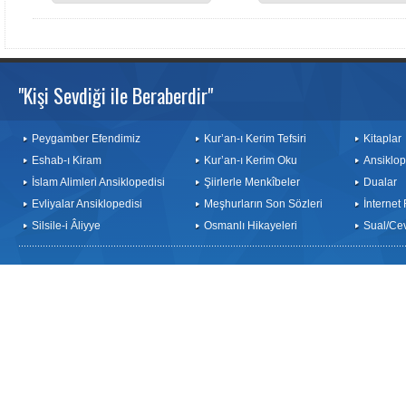
"Kişi Sevdiği ile Beraberdir"
Peygamber Efendimiz
Kur’an-ı Kerim Tefsiri
Kitaplar
Eshab-ı Kiram
Kur’an-ı Kerim Oku
Ansiklop
İslam Alimleri Ansiklopedisi
Şiirlerle Menkîbeler
Dualar
Evliyalar Ansiklopedisi
Meşhurların Son Sözleri
İnternet
Silsile-i Âliyye
Osmanlı Hikayeleri
Sual/Ce