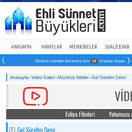
ANASAYFA
HAYATLAR
MENKÎBELER
SUAL/CEVAB
Binlerce eserden derlenmiş tam
14
kitaptan oluşan seti onl
Anasayfa
Video Galeri
Müziksiz İlahiler
Gel Sürelim Demi
VİD
Evliya Filmleri
Yolumuzu 
Gel Sürelim Demi