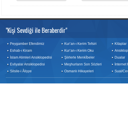
"Kişi Sevdiği ile Beraberdir"
Peygamber Efendimiz
Kur’an-ı Kerim Tefsiri
Kitaplar
Eshab-ı Kiram
Kur’an-ı Kerim Oku
Ansiklop
İslam Alimleri Ansiklopedisi
Şiirlerle Menkîbeler
Dualar
Evliyalar Ansiklopedisi
Meşhurların Son Sözleri
İnternet
Silsile-i Âliyye
Osmanlı Hikayeleri
Sual/Ce