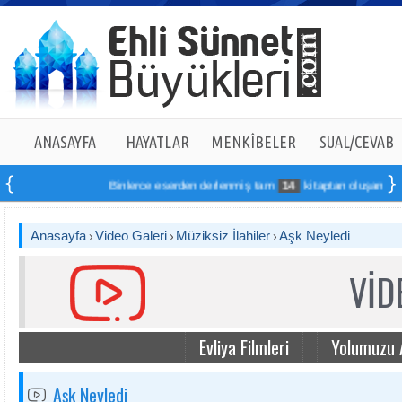
ANASAYFA
HAYATLAR
MENKÎBELER
SUAL/CEVAB
Binlerce eserden derlenmiş tam
14
kitaptan oluşan seti onl
Anasayfa
Video Galeri
Müziksiz İlahiler
Aşk Neyledi
VİD
Evliya Filmleri
Yolumuzu 
Aşk Neyledi