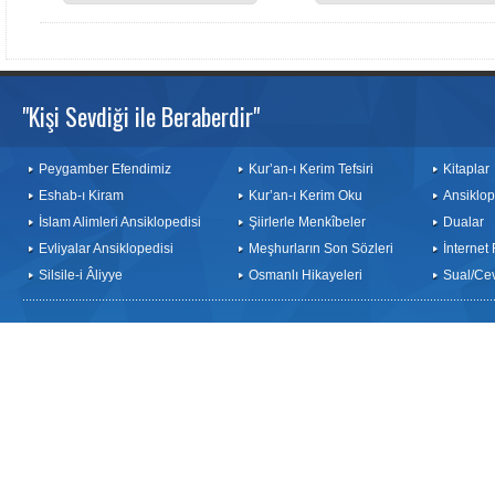
"Kişi Sevdiği ile Beraberdir"
Peygamber Efendimiz
Kur’an-ı Kerim Tefsiri
Kitaplar
Eshab-ı Kiram
Kur’an-ı Kerim Oku
Ansiklop
İslam Alimleri Ansiklopedisi
Şiirlerle Menkîbeler
Dualar
Evliyalar Ansiklopedisi
Meşhurların Son Sözleri
İnternet
Silsile-i Âliyye
Osmanlı Hikayeleri
Sual/Ce