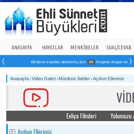
ANASAYFA
HAYATLAR
MENKÎBELER
SUAL/CEVAB
Binlerce eserden derlenmiş tam
14
kitaptan oluşan seti online
Anasayfa
Video Galeri
Müziksiz İlahiler
Açılsın Ellerimiz
VİD
Evliya Filmleri
Yolumuzu 
Açılsın Ellerimiz