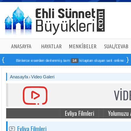
ANASAYFA
HAYATLAR
MENKÎBELER
SUAL/CEVAB
Binlerce eserden derlenmiş tam
14
kitaptan oluşan seti online sipariş ver
Anasayfa
Video Galeri
VİD
Evliya Filmleri
Yolumuzu 
Evliya Filmleri