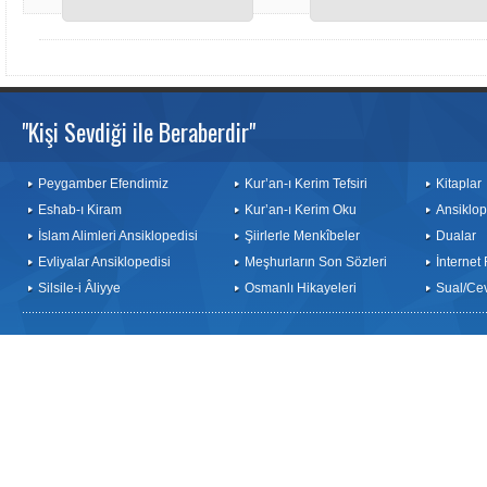
"Kişi Sevdiği ile Beraberdir"
Peygamber Efendimiz
Kur’an-ı Kerim Tefsiri
Kitaplar
Eshab-ı Kiram
Kur’an-ı Kerim Oku
Ansiklop
İslam Alimleri Ansiklopedisi
Şiirlerle Menkîbeler
Dualar
Evliyalar Ansiklopedisi
Meşhurların Son Sözleri
İnternet
Silsile-i Âliyye
Osmanlı Hikayeleri
Sual/Ce