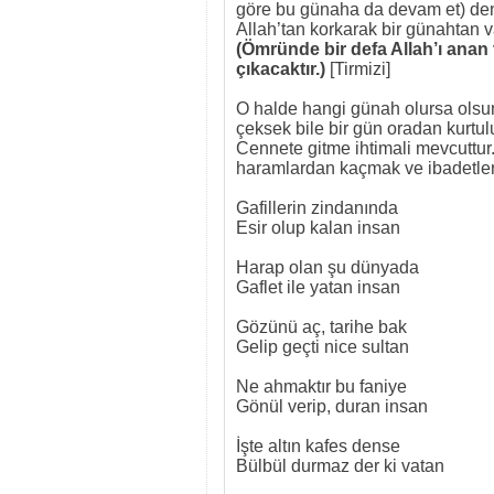
göre bu günaha da devam et) denm
Allah’tan korkarak bir günahtan v
(Ömründe bir defa Allah’ı an
çıkacaktır.)
[Tirmizi]
O halde hangi günah olursa olsu
çeksek bile bir gün oradan kurtu
Cennete gitme ihtimali mevcuttur.
haramlardan kaçmak ve ibadetler
Gafillerin zindanında
Esir olup kalan insan
Harap olan şu dünyada
Gaflet ile yatan insan
Gözünü aç, tarihe bak
Gelip geçti nice sultan
Ne ahmaktır bu faniye
Gönül verip, duran insan
İşte altın kafes dense
Bülbül durmaz der ki vatan