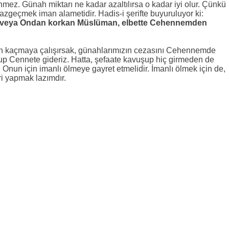
ez. Günah miktarı ne kadar azaltılırsa o kadar iyi olur. Çünkü
azgeçmek iman alametidir. Hadis-i şerifte buyuruluyor ki:
an veya Ondan korkan Müslüman, elbette Cehennemden
n kaçmaya çalışırsak, günahlarımızın cezasını Cehennemde
lup Cennete gideriz. Hatta, şefaate kavuşup hiç girmeden de
 Onun için imanlı ölmeye gayret etmelidir. İmanlı ölmek için de,
i yapmak lazımdır.