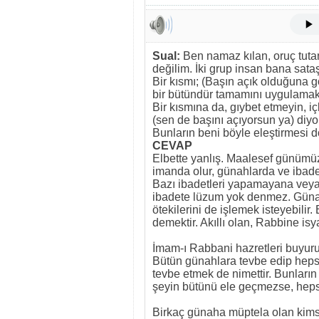
Sual:
Ben namaz kılan, oruç tuta
değilim. İki grup insan bana sataş
Bir kısmı; (Başın açık olduğuna g
bir bütündür tamamını uygulamak g
Bir kısmına da, gıybet etmeyin, i
(sen de başını açıyorsun ya) diyor
Bunların beni böyle eleştirmesi
CEVAP
Elbette yanlış. Maalesef günümüz
imanda olur, günahlarda ve ibadet
Bazı ibadetleri yapamayana veya
ibadete lüzum yok denmez. Günah
ötekilerini de işlemek isteyebili
demektir. Akıllı olan, Rabbine isya
İmam-ı Rabbani hazretleri buyuru
Bütün günahlara tevbe edip heps
tevbe etmek de nimettir. Bunların
şeyin bütünü ele geçmezse, heps
Birkaç günaha müptela olan kimse