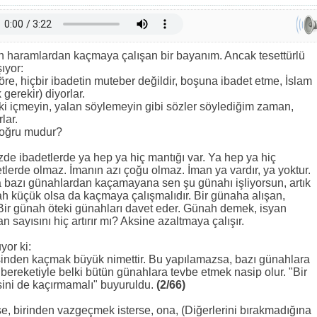
n haramlardan kaçmaya çalışan bir bayanım. Ancak tesettürlü
ıyor:
öre, hiçbir ibadetin muteber değildir, boşuna ibadet etme, İslam
erekir) diyorlar.
çki içmeyin, yalan söylemeyin gibi sözler söylediğim zaman,
lar.
 doğru mudur?
de ibadetlerde ya hep ya hiç mantığı var. Ya hep ya hiç
lerde olmaz. İmanın azı çoğu olmaz. İman ya vardır, ya yoktur.
 bazı günahlardan kaçamayana sen şu günahı işliyorsun, artık
 küçük olsa da kaçmaya çalışmalıdır. Bir günaha alışan,
r. Bir günah öteki günahları davet eder. Günah demek, isyan
n sayısını hiç artırır mı? Aksine azaltmaya çalışır.
yor ki:
inden kaçmak büyük nimettir. Bu yapılamazsa, bazı günahlara
 bereketiyle belki bütün günahlara tevbe etmek nasip olur. "Bir
ini de kaçırmamalı" buyuruldu.
(2/66)
, birinden vazgeçmek isterse, ona, (Diğerlerini bırakmadığına