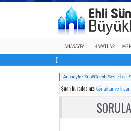
ANASAYFA
HAYATLAR
MEN
Anasayfa
Sual/Cevab-Sesli
İlgili 
Şuan buradasınız:
Günahlar ve İnsan
SORULA