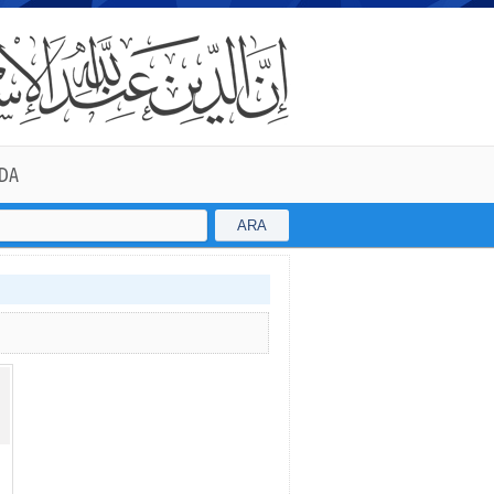
DA
ARA
riş verebilirsiniz