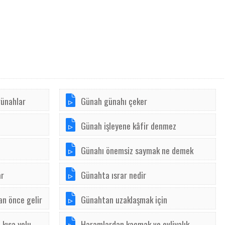
günahlar
Günah günahı çeker
Günah işleyene kâfir denmez
Günahı önemsiz saymak ne demek
ar
Günahta ısrar nedir
n önce gelir
Günahtan uzaklaşmak için
kısa yolu
Haramlardan kaçmak ve evliyalık