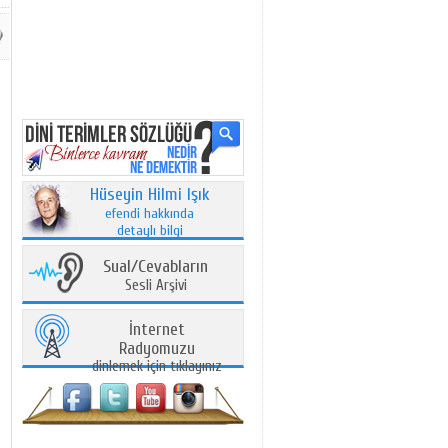
Hüseyin Hilmi Işık
efendi hakkında
detaylı bilgi
Sual/Cevabların
Sesli Arşivi
İnternet
Radyomuzu
dinlemek için tıklayınız