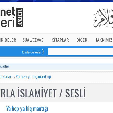
KÎBELER
SUAL/CEVAB
KİTAPLAR
DİĞER
HAKKIMIZ
Binlerce eserden derlenmiş tam
14
kitaptan oluşan seti online sipa
Sualler
a Zararı
Ya hep ya hiç mantığı
RLA İSLAMİYET / SESLİ
Ya hep ya hiç mantığı