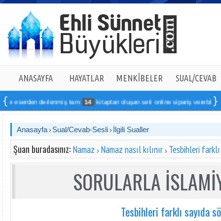
ANASAYFA
HAYATLAR
MENKÎBELER
SUAL/CEVAB
serden derlenmiş tam
14
kitaptan oluşan seti online sipariş verebilirsiniz
Anasayfa
Sual/Cevab-Sesli
İlgili Sualler
Şuan buradasınız:
Namaz
Namaz nasıl kılınır
Tesbihleri farkl
SORULARLA İSLAMİY
Tesbihleri farklı sayıda s