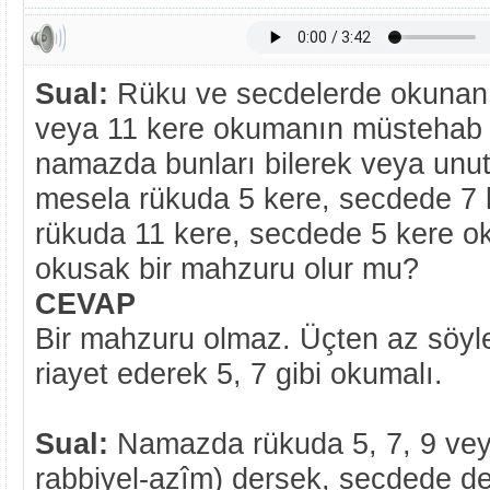
Sual:
Rüku ve secdelerde okunan te
veya 11 kere okumanın müstehab old
namazda bunları bilerek veya unut
mesela rükuda 5 kere, secdede 7 ke
rükuda 11 kere, secdede 5 kere ok
okusak bir mahzuru olur mu?
CEVAP
Bir mahzuru olmaz. Üçten az söyle
riayet ederek 5, 7 gibi okumalı.
Sual:
Namazda rükuda 5, 7, 9 ve
rabbiyel-azîm) dersek, secdede de