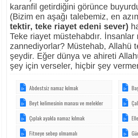
karanfil getirdiğini görünce buyurdu
(Bizim en aşağı talebemiz, en azı
tektir, teke riayet edeni sever)
had
Teke riayet müstehabdır. İnsanlar
zannediyorlar? Müstehab, Allahü t
şeydir. Eğer dünya ve ahireti Allah
şey için verseler, hiçbir şey vermem
Abdestsiz namaz kılmak
Baş
Beyt kelimesinin manası ve melekler
Çal
Çıplak ayakla namaz kılmak
Ell
Fitneye sebep olmamalı
Gü