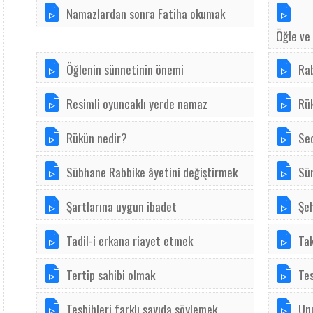
Namazlardan sonra Fatiha okumak
Öğle ve 
Öğlenin sünnetinin önemi
Ra
Resimli oyuncaklı yerde namaz
Rük
Rükün nedir?
Sec
Sübhane Rabbike âyetini değiştirmek
Sü
Şartlarına uygun ibadet
Şe
Tadil-i erkana riayet etmek
Tak
Tertip sahibi olmak
Tes
Tesbihleri farklı sayıda söylemek
Un