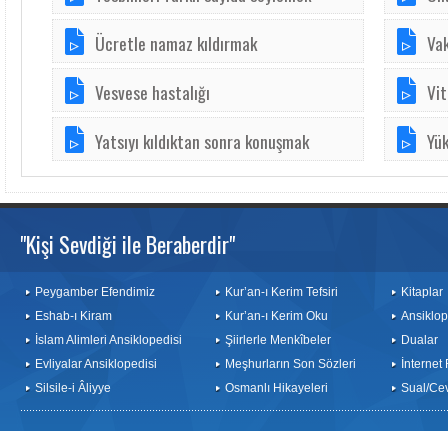
Ücretle namaz kıldırmak
Va
Vesvese hastalığı
Vit
Yatsıyı kıldıktan sonra konuşmak
Yü
"Kişi Sevdiği ile Beraberdir"
Peygamber Efendimiz
Kur’an-ı Kerim Tefsiri
Kitaplar
Eshab-ı Kiram
Kur’an-ı Kerim Oku
Ansiklop
İslam Alimleri Ansiklopedisi
Şiirlerle Menkîbeler
Dualar
Evliyalar Ansiklopedisi
Meşhurların Son Sözleri
İnternet
Silsile-i Âliyye
Osmanlı Hikayeleri
Sual/Ce