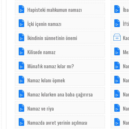
Hapisteki mahkumun namazı
İba
İçki içenin namazı
İft
İkindinin sünnetinin önemi
Kad
Kilisede namaz
Me
Münafık namaz kılar mı?
Nam
Namaz kılanı öpmek
Na
Namaz kılarken ana baba çağırırsa
Na
Namaz ve riya
Na
Namazda avret yerinin açılması
Na