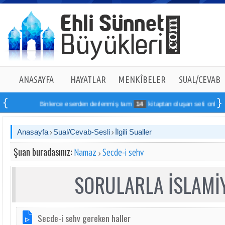
ANASAYFA
HAYATLAR
MENKÎBELER
SUAL/CEVAB
Binlerce eserden derlenmiş tam
14
kitaptan oluşan seti online sip
Anasayfa
Sual/Cevab-Sesli
İlgili Sualler
Şuan buradasınız:
Namaz
Secde-i sehv
SORULARLA İSLAMİY
Secde-i sehv gereken haller