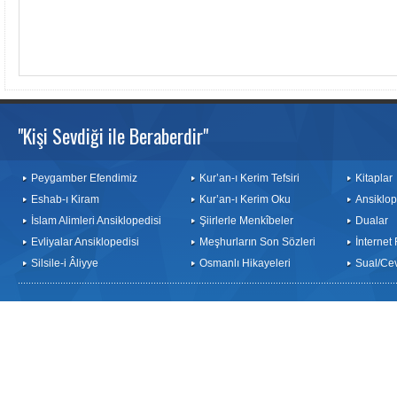
"Kişi Sevdiği ile Beraberdir"
Peygamber Efendimiz
Kur’an-ı Kerim Tefsiri
Kitaplar
Eshab-ı Kiram
Kur’an-ı Kerim Oku
Ansiklop
İslam Alimleri Ansiklopedisi
Şiirlerle Menkîbeler
Dualar
Evliyalar Ansiklopedisi
Meşhurların Son Sözleri
İnternet
Silsile-i Âliyye
Osmanlı Hikayeleri
Sual/Ce