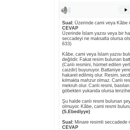
Sual:
Üzerinde cami veya Kâbe r
CEVAP
Üzerinde İslam yazısı veya bir h
seccadeyi ne maksatla olursa ols
633)
Kâbe, cami veya İslam yazısı bul
değildir. Fakat resim bulunan batt
(Canlı resmini, hürmet edilen yer
caizdir) buyuruyor. Battaniye ye
hakaret edilmiş olur. Resim, sec
kılmakta mahzur olmaz. Canlı re
mekruh olur. Canlı resmi, basıla
göbekten yukarıda olursa tenzih
Şu halde canlı resmi bulunan şey
olmuyor. Kâbe, cami resmi buluna
(S.Ebediyye)
Sual:
Minare resimli seccadede
CEVAP