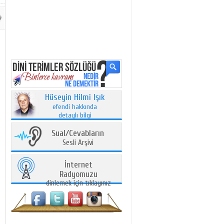
Hüseyin Hilmi Işık
efendi hakkında
detaylı bilgi
Sual/Cevabların
Sesli Arşivi
İnternet
Radyomuzu
dinlemek için tıklayınız