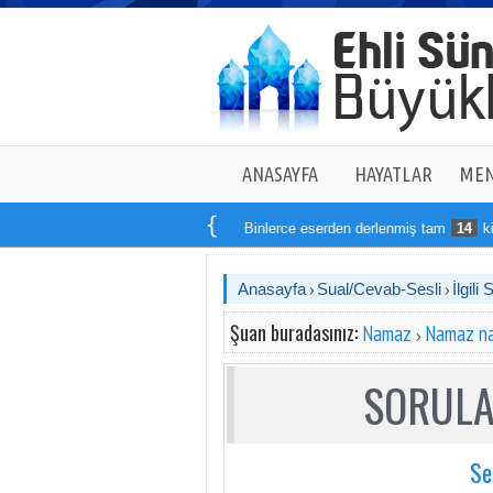
ANASAYFA
HAYATLAR
MEN
Binlerce eserden derlenmiş tam
14
kitaptan oluş
Anasayfa
Sual/Cevab-Sesli
İlgili 
Şuan buradasınız:
Namaz
Namaz nas
SORULA
Se