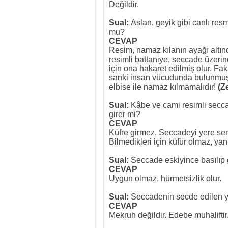
Değildir.
Sual:
Aslan, geyik gibi canlı re
mu?
CEVAP
Resim, namaz kılanın ayağı altın
resimli battaniye, seccade üzer
için ona hakaret edilmiş olur. Fa
sanki insan vücudunda bulunmuş 
elbise ile namaz kılmamalıdır!
(Z
Sual:
Kâbe ve cami resimli secc
girer mi?
CEVAP
Küfre girmez. Seccadeyi yere serm
Bilmedikleri için küfür olmaz, yan
Sual:
Seccade eskiyince basılıp 
CEVAP
Uygun olmaz, hürmetsizlik olur.
Sual:
Seccadenin secde edilen 
CEVAP
Mekruh değildir. Edebe muhaliftir