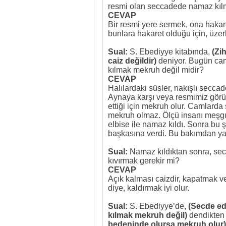
resmi olan seccadede namaz kıl
CEVAP
Bir resmi yere sermek, ona haka
bunlara hakaret olduğu için, üze
Sual:
S. Ebediyye kitabında,
(Zi
caiz değildir)
deniyor. Bugün cami
kılmak mekruh değil midir?
CEVAP
Halılardaki süsler, nakışlı secca
Aynaya karşı veya resmimiz görü
ettiği için mekruh olur. Camlar
mekruh olmaz. Ölçü insanı meşgu
elbise ile namaz kıldı. Sonra bu ş
başkasına verdi. Bu bakımdan yazı
Sual:
Namaz kıldıktan sonra, sec
kıvırmak gerekir mi?
CEVAP
Açık kalması caizdir, kapatmak 
diye, kaldırmak iyi olur.
Sual:
S. Ebediyye’de,
(Secde ed
kılmak mekruh değil)
dendikten
bedeninde olursa mekruh olur)