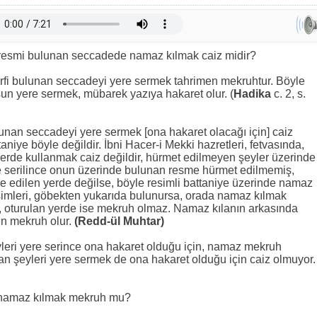
esmi bulunan seccadede namaz kılmak caiz midir?
arfi bulunan seccadeyi yere sermek tahrimen mekruhtur. Böyle
un yere sermek, mübarek yazıya hakaret olur. (
Hadika
c. 2, s.
unan seccadeyi yere sermek [ona hakaret olacağı için] caiz
aniye böyle değildir. İbni Hacer-i Mekki hazretleri, fetvasında,
lerde kullanmak caiz değildir, hürmet edilmeyen şeyler üzerinde
re serilince onun üzerinde bulunan resme hürmet edilmemiş,
de edilen yerde değilse, böyle resimli battaniye üzerinde namaz
simleri, göbekten yukarıda bulunursa, orada namaz kılmak
n, oturulan yerde ise mekruh olmaz. Namaz kılanın arkasında
en mekruh olur.
(Redd-ül Muhtar)
leri yere serince ona hakaret olduğu için, namaz mekruh
n şeyleri yere sermek de ona hakaret olduğu için caiz olmuyor.
 namaz kılmak mekruh mu?