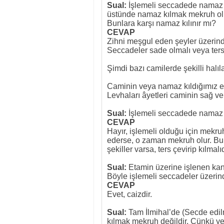
Sual:
İşlemeli seccadede namaz kı
üstünde namaz kılmak mekruh olur
Bunlara karşı namaz kılınır mı?
CEVAP
Zihni meşgul eden şeyler üzerin
Seccadeler sade olmalı veya ters ç
Şimdi bazı camilerde şekilli halı
Caminin veya namaz kıldığımız ev
Levhaları âyetleri caminin sağ ve
Sual:
İşlemeli seccadede namaz 
CEVAP
Hayır, işlemeli olduğu için mekru
ederse, o zaman mekruh olur. Bu
şekiller varsa, ters çevirip kılmalıd
Sual:
Etamin üzerine işlenen kanav
Böyle işlemeli seccadeler üzerin
CEVAP
Evet, caizdir.
Sual:
Tam İlmihal’de (Secde edi
kılmak mekruh değildir. Çünkü y