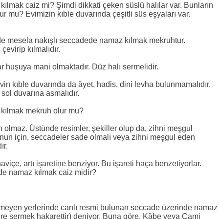
lmak caiz mi? Şimdi dikkati çeken süslü halılar var. Bunların
 mu? Evimizin kıble duvarında çeşitli süs eşyaları var.
de mesela nakışlı seccadede namaz kılmak mekruhtur.
evirip kılmalıdır.
lar huşuya mani olmaktadır. Düz halı sermelidir.
in kıble duvarında da âyet, hadis, dini levha bulunmamalıdır.
 sol duvarına asmalıdır.
kılmak mekruh olur mu?
h olmaz. Üstünde resimler, şekiller olup da, zihni meşgul
nun için, seccadeler sade olmalı veya zihni meşgul eden
ır.
içe, artı işaretine benziyor. Bu işareti haça benzetiyorlar.
de namaz kılmak caiz midir?
lmeyen yerlerinde canlı resmi bulunan seccade üzerinde namaz
ere sermek hakarettir) deniyor. Buna göre, Kâbe veya Cami