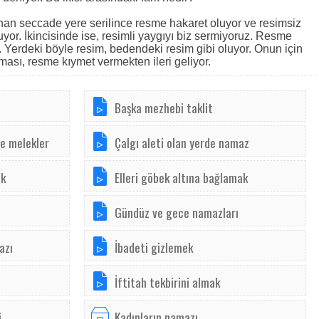
unan seccade yere serilince resme hakaret oluyor ve resimsiz
or. İkincisinde ise, resimli yaygıyı biz sermiyoruz. Resme
r. Yerdeki böyle resim, bedendeki resim gibi oluyor. Onun için
ası, resme kıymet vermekten ileri geliyor.
Başka mezhebi taklit
ve melekler
Çalgı aleti olan yerde namaz
ak
Elleri göbek altına bağlamak
Gündüz ve gece namazları
azı
İbadeti gizlemek
İftitah tekbirini almak
i
Kadınların namazı