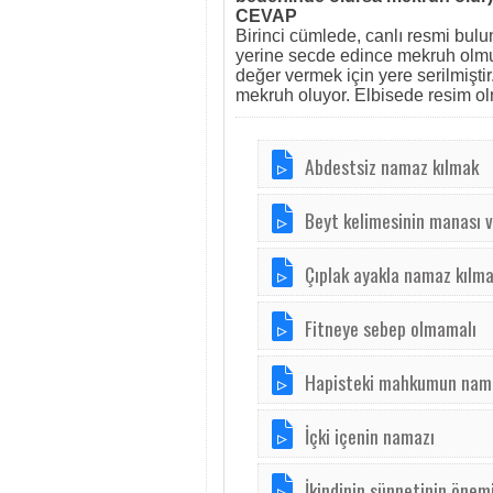
CEVAP
Birinci cümlede, canlı resmi bul
yerine secde edince mekruh olmuy
değer vermek için yere serilmişti
mekruh oluyor. Elbisede resim olm
Abdestsiz namaz kılmak
Beyt kelimesinin manası 
Çıplak ayakla namaz kılm
Fitneye sebep olmamalı
Hapisteki mahkumun nam
İçki içenin namazı
İkindinin sünnetinin önem