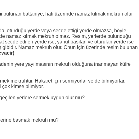
smi bulunan battaniye, halı üzerinde namaz kılmak mekruh olur
da, oturduğu yerde veya secde ettiği yerde olmazsa, böyle
inde namaz kılmak mekruh olmaz. Resim, yerlerde bulunduğu
kat secde edilen yerde ise, yahut basılan ve oturulan yerde ise
gibidir. Namaz mekruh olur. Onun için üzerinde resim bulunan
evacir)
adenin yere yayılmasının mekruh olduğuna inanmayan küfre
ek mekruhtur. Hakaret için sermiyorlar ve de bilmiyorlar.
i çok kimse bilmiyor.
geçilen yerlere sermek uygun olur mu?
yerine basmak mekruh mu?
.