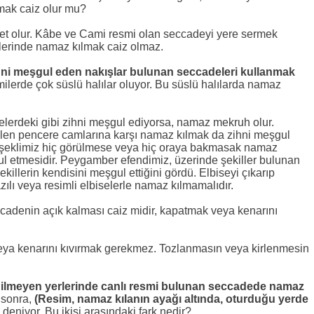
mak caiz olur mu?
ret olur. Kâbe ve Cami resmi olan seccadeyi yere sermek
rlerinde namaz kılmak caiz olmaz.
hni meşgul eden nakışlar bulunan seccadeleri kullanmak
lerde çok süslü halılar oluyor. Bu süslü halılarda namaz
delerdeki gibi zihni meşgul ediyorsa, namaz mekruh olur.
len pencere camlarına karşı namaz kılmak da zihni meşgul
da şeklimiz hiç görülmese veya hiç oraya bakmasak namaz
l etmesidir. Peygamber efendimiz, üzerinde şekiller bulunan
ekillerin kendisini meşgul ettiğini gördü. Elbiseyi çıkarıp
lı veya resimli elbiselerle namaz kılmamalıdır.
cadenin açık kalması caiz midir, kapatmak veya kenarını
veya kenarını kıvırmak gerekmez. Tozlanmasın veya kirlenmesin
ilmeyen yerlerinde canlı resmi bulunan seccadede namaz
 sonra,
(Resim, namaz kılanın ayağı altında, oturduğu yerde
deniyor. Bu ikisi arasındaki fark nedir?