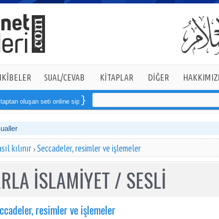
KÎBELER
SUAL/CEVAB
KİTAPLAR
DİĞER
HAKKIMIZ
an seti online sipariş verebilirsiniz
Sualler
ıl kılınır
Seccadeler, resimler ve işlemeler
RLA İSLAMİYET / SESLİ
ccadeler, resimler ve işlemeler