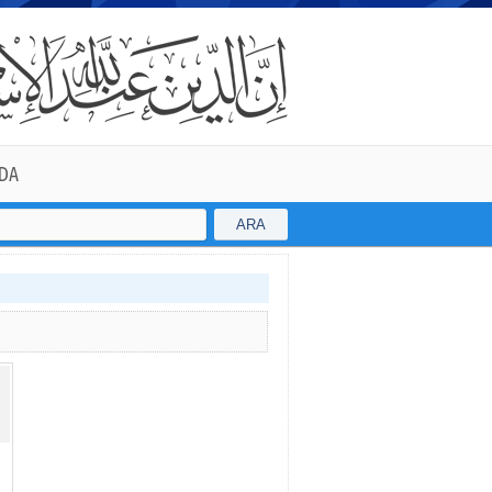
DA
ARA