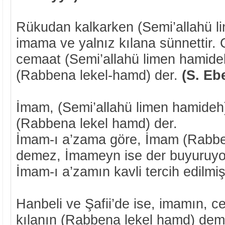
Rükudan kalkarken (Semi’allahü 
imama ve yalnız kılana sünnettir. 
cemaat (Semi’allahü limen hamid
(Rabbena lekel-hamd)
der.
(S. Eb
İmam, (Semi’allahü limen hamide
(Rabbena lekel hamd)
der.
İmam-ı a’zama göre, İmam (Rabbe
demez, İmameyn ise der buyuruyor
İmam-ı a’zamın kavli tercih edilmiş
Hanbeli ve Şafii’de ise, imamın, c
kılanın
(Rabbena lekel hamd) deme