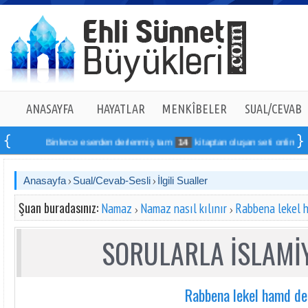
ANASAYFA
HAYATLAR
MENKÎBELER
SUAL/CEVAB
Binlerce eserden derlenmiş tam
14
kitaptan oluşan seti online sipariş v
Anasayfa
Sual/Cevab-Sesli
İlgili Sualler
Şuan buradasınız:
Namaz
Namaz nasıl kılınır
Rabbena lekel 
SORULARLA İSLAMİY
Rabbena lekel hamd d