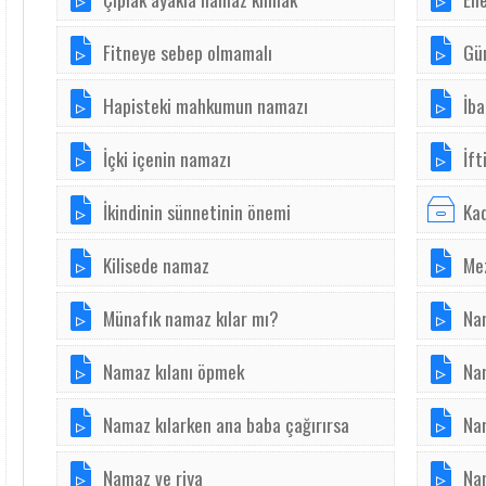
Fitneye sebep olmamalı
Gü
Hapisteki mahkumun namazı
İba
İçki içenin namazı
İft
İkindinin sünnetinin önemi
Kad
Kilisede namaz
Me
Münafık namaz kılar mı?
Nam
Namaz kılanı öpmek
Na
Namaz kılarken ana baba çağırırsa
Na
Namaz ve riya
Na