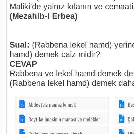
Maliki’de yalnız kılanın ve cemaa
(Mezahib-i Erbea)
Sual:
(Rabbena lekel hamd) yerin
hamd) demek caiz midir?
CEVAP
Rabbena ve lekel hamd demek de c
(Rabbena lekel hamd) demek dah
Abdestsiz namaz kılmak
Baş
Beyt kelimesinin manası ve melekler
Çal
Çıplak ayakla namaz kılmak
Ell