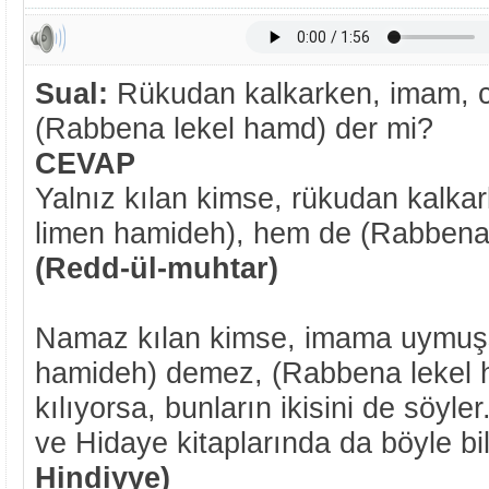
Sual:
Rükudan kalkarken, imam, c
(Rabbena lekel hamd)
der mi?
CEVAP
Yalnız kılan kimse, rükudan kalk
limen hamideh), hem de (Rabbena 
(Redd-ül-muhtar)
Namaz kılan kimse, imama uymuşs
hamideh) demez, (Rabbena lekel
kılıyorsa, bunların ikisini de söyle
ve Hidaye kitaplarında da böyle bild
Hindiyye)