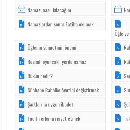
Namazı nasıl kılacağım
Nam
Namazlardan sonra Fatiha okumak
Öğle ve 
Öğlenin sünnetinin önemi
Ra
Resimli oyuncaklı yerde namaz
Rük
Rükün nedir?
Sec
Sübhane Rabbike âyetini değiştirmek
Sü
Şartlarına uygun ibadet
Şe
Tadil-i erkana riayet etmek
Tak