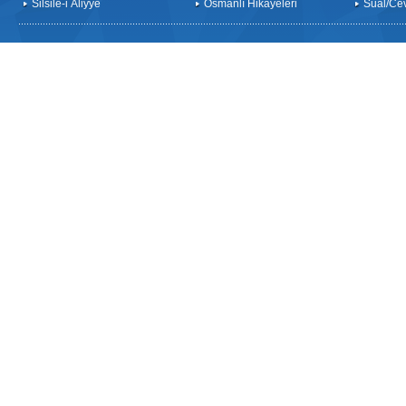
Silsile-i Âliyye
Osmanlı Hikayeleri
Sual/Ce