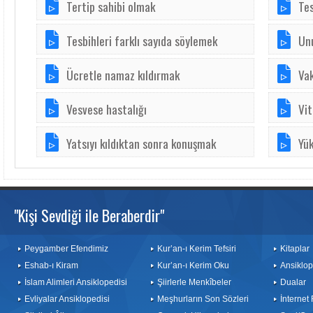
Tertip sahibi olmak
Tes
Tesbihleri farklı sayıda söylemek
Un
Ücretle namaz kıldırmak
Va
Vesvese hastalığı
Vit
Yatsıyı kıldıktan sonra konuşmak
Yü
"Kişi Sevdiği ile Beraberdir"
Peygamber Efendimiz
Kur’an-ı Kerim Tefsiri
Kitaplar
Eshab-ı Kiram
Kur’an-ı Kerim Oku
Ansiklop
İslam Alimleri Ansiklopedisi
Şiirlerle Menkîbeler
Dualar
Evliyalar Ansiklopedisi
Meşhurların Son Sözleri
İnternet