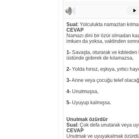
Sual:
Yolculukta namazları kılma
CEVAP
Namazı dini bir özür olmadan ka
imkanı da yoksa, vaktinden sonray
1-
Savaşta, oturarak ve kıbleden
üstünde giderek de kılamazsa,
2-
Yolda hırsız, eşkıya, yırtıcı h
3-
Anne veya çocuğu telef olacağ
4-
Unutmuşsa,
5-
Uyuyup kalmışsa.
Unutmak özürdür
Sual:
Çok defa unutarak veya uy
CEVAP
Unutmak ve uyuyakalmak özürdür; 