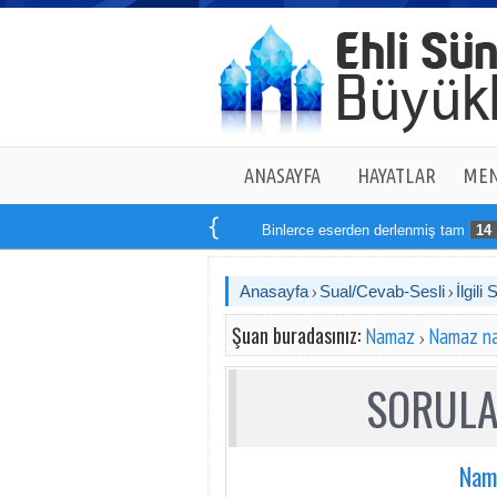
ANASAYFA
HAYATLAR
MEN
Binlerce eserden derlenmiş tam
14
kitaptan
Anasayfa
Sual/Cevab-Sesli
İlgili 
Şuan buradasınız:
Namaz
Namaz nas
SORULA
Nama