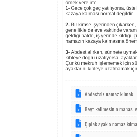
örnek verelim:
1-
Gece çok geç yatılıyorsa, üste
kazaya kalması normal değildir.
2-
Bir kimse işyerinden çıkarken,
genellikle de eve vaktinde varam
geldiği halde, iş yerinde kıldığı 
namazın kazaya kalmasına önem 
3-
Abdest alırken, sünnete uymak
kıbleye doğru uzatıyorsa, ayakla
Çünkü mekruh işlememek için sünne
ayaklarını kıbleye uzatmamak içi
Abdestsiz namaz kılmak
Beyt kelimesinin manası 
Çıplak ayakla namaz kılm