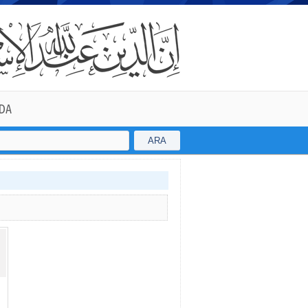
DA
ARA