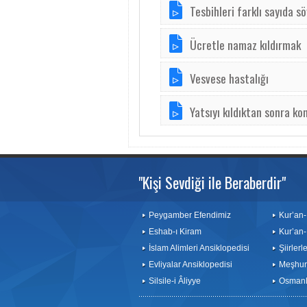
Tesbihleri farklı sayıda s
Ücretle namaz kıldırmak
Vesvese hastalığı
Yatsıyı kıldıktan sonra k
"Kişi Sevdiği ile Beraberdir"
Peygamber Efendimiz
Kur’an-
Eshab-ı Kiram
Kur’an-
İslam Alimleri Ansiklopedisi
Şiirler
Evliyalar Ansiklopedisi
Meşhurl
Silsile-i Âliyye
Osmanlı