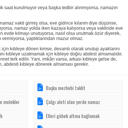
lik saat kurulmuyor veya başka tedbir alınmıyorsa, namazın
 namaz vakti girmiş olsa, eve gidince kılarım diye düşünse,
ıyorsa, namaz yolda iken kazaya kalıyorsa veya vaktinde eve
için evde kılmayı unutuyorsa, nasıl olsa unutmak özür diyerek,
vermiyorsa, yaptıklarından mazur olmaz.
 için kıbleye dönen kimse, devamlı olarak unutup ayaklarını
rını kıbleye uzatmamak için kıbleye doğru abdest almamalıdır.
t terk edilir. Yani, imkân varsa, arkası kıbleye gelse de,
n, abdesti kıbleye dönerek almaması gerekir.
Başka mezhebi taklit
ve melekler
Çalgı aleti olan yerde namaz
ak
Elleri göbek altına bağlamak