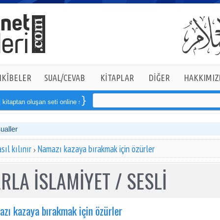
KÎBELER
SUAL/CEVAB
KİTAPLAR
DİĞER
HAKKIMIZ
 oluşan seti online sipariş verebilirsiniz
Sualler
ıl kılınır
Namazı kazaya bırakmak için özürler
RLA İSLAMİYET / SESLİ
zı kazaya bırakmak için özürler