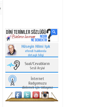
Hüseyin Hilmi Işık
efendi hakkında
detaylı bilgi
Sual/Cevabların
Sesli Arşivi
İnternet
Radyomuzu
dinlemek için tıklayınız