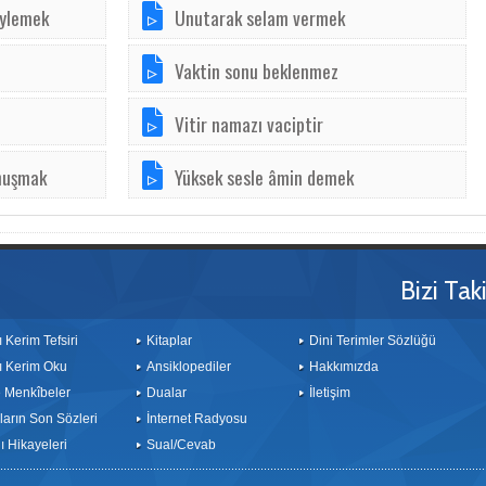
öylemek
Unutarak selam vermek
Vaktin sonu beklenmez
Vitir namazı vaciptir
onuşmak
Yüksek sesle âmin demek
Bizi Tak
ı Kerim Tefsiri
Kitaplar
Dini Terimler Sözlüğü
ı Kerim Oku
Ansiklopediler
Hakkımızda
le Menkîbeler
Dualar
İletişim
arın Son Sözleri
İnternet Radyosu
 Hikayeleri
Sual/Cevab