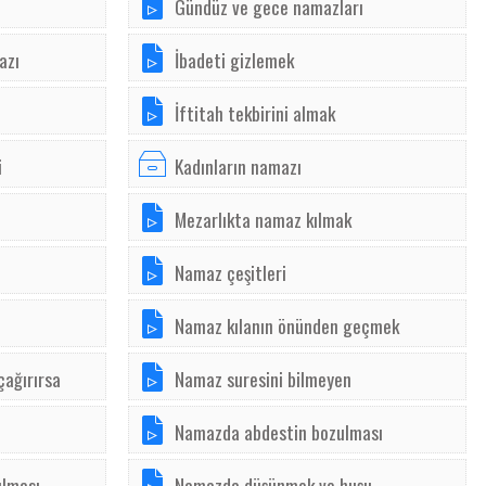
Gündüz ve gece namazları
azı
İbadeti gizlemek
İftitah tekbirini almak
i
Kadınların namazı
Mezarlıkta namaz kılmak
Namaz çeşitleri
Namaz kılanın önünden geçmek
çağırırsa
Namaz suresini bilmeyen
Namazda abdestin bozulması
ılması
Namazda düşünmek ve huşu