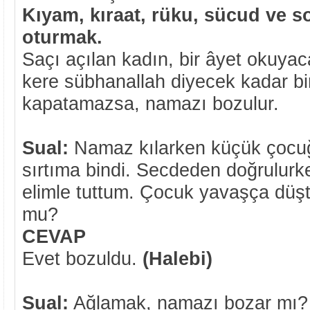
Kıyam, kıraat, rüku, sücud ve 
oturmak.
Saçı açılan kadın, bir âyet okuya
kere sübhanallah diyecek kadar b
kapatamazsa, namazı bozulur.
Sual:
Namaz kılarken küçük çocu
sırtıma bindi. Secdeden doğrulurk
elimle tuttum. Çocuk yavaşça dü
mu?
CEVAP
Evet bozuldu.
(Halebi)
Sual:
Ağlamak, namazı bozar mı?