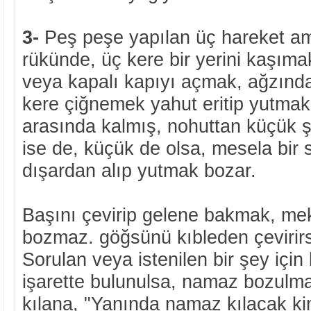
3-
Peş peşe yapılan üç hareket amel
rükünde, üç kere bir yerini kaşıma
veya kapalı kapıyı açmak, ağzındak
kere çiğnemek yahut eritip yutmak
arasında kalmış, nohuttan küçük
ise de, küçük de olsa, mesela bir
dışardan alıp yutmak bozar.
Başını çevirip gelene bakmak, me
bozmaz. göğsünü kıbleden çevirir
Sorulan veya istenilen bir şey için
işarette bulunulsa, namaz bozulm
kılana, "Yanında namaz kılacak ki