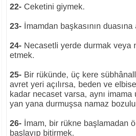
22-
Ceketini giymek.
23-
İmamdan başkasının duasına
24-
Necasetli yerde durmak veya 
etmek.
25-
Bir rükünde, üç kere sübhânal
avret yeri açılırsa, beden ve elb
kadar necaset varsa, aynı imama 
yan yana durmuşsa namaz bozulu
26-
İmam, bir rükne başlamadan ö
başlayıp bitirmek.