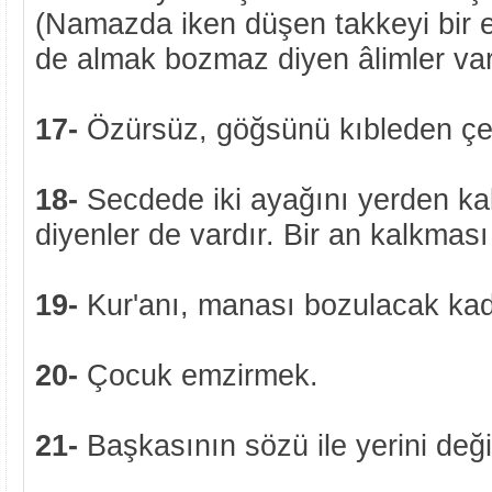
(Namazda iken düşen takkeyi bir el i
de almak bozmaz diyen âlimler var
17-
Özürsüz, göğsünü kıbleden çe
18-
Secdede iki ayağını yerden k
diyenler de vardır. Bir an kalkmas
19-
Kur'anı, manası bozulacak ka
20-
Çocuk emzirmek.
21-
Başkasının sözü ile yerini değ