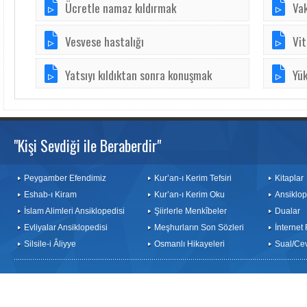
Ücretle namaz kıldırmak
Va
Vesvese hastalığı
Vit
Yatsıyı kıldıktan sonra konuşmak
Yü
"Kişi Sevdiği ile Beraberdir"
Peygamber Efendimiz
Kur’an-ı Kerim Tefsiri
Kitaplar
Eshab-ı Kiram
Kur’an-ı Kerim Oku
Ansiklop
İslam Alimleri Ansiklopedisi
Şiirlerle Menkîbeler
Dualar
Evliyalar Ansiklopedisi
Meşhurların Son Sözleri
İnternet
Silsile-i Âliyye
Osmanlı Hikayeleri
Sual/Ce