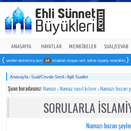
ANASAYFA
HAYATLAR
MENKÎBELER
SUAL/CEVAB
derlenmiş tam
14
kitaptan oluşan seti online sipariş verebilirsiniz
Anasayfa
Sual/Cevab-Sesli
İlgili Sualler
Şuan buradasınız:
Namaz
Namaz nasıl kılınır
Namazı bozan ş
SORULARLA İSLAMİY
Namazı bozan şeyle