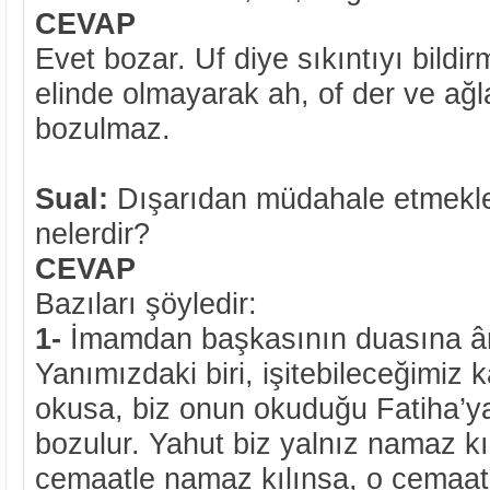
CEVAP
Evet bozar. Uf diye sıkıntıyı bildi
elinde olmayarak ah, of der ve ağ
bozulmaz.
Sual:
Dışarıdan müdahale etmekl
nelerdir?
CEVAP
Bazıları şöyledir:
1-
İmamdan başkasının duasına â
Yanımızdaki biri, işitebileceğimiz 
okusa, biz onun okuduğu Fatiha’
bozulur. Yahut biz yalnız namaz k
cemaatle namaz kılınsa, o cemaati