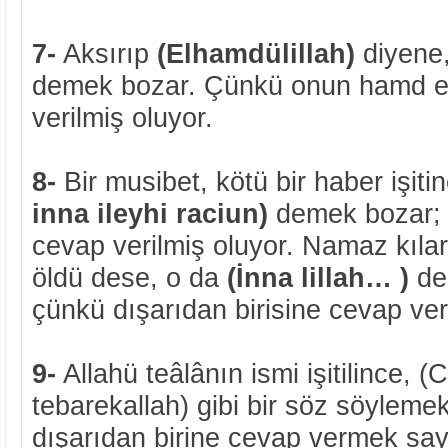
7-
Aksırıp
(Elhamdülillah)
diyene
demek bozar. Çünkü onun hamd e
verilmiş oluyor.
8-
Bir musibet, kötü bir haber işiti
inna ileyhi raciun)
demek bozar;
cevap verilmiş oluyor. Namaz kılar
öldü dese, o da
(İnna lillah… )
de
çünkü dışarıdan birisine cevap ver
9-
Allahü teâlânın ismi işitilince, (C
tebarekallah) gibi bir söz söyleme
dışarıdan birine cevap vermek sayı