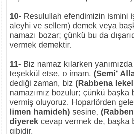
10-
Resulullah efendimizin ismini iş
aleyhi ve sellem) demek veya baş
namazı bozar; çünkü bu da dışarı
vermek demektir.
11-
Biz namaz kılarken yanımızd
teşekkül etse, o imam,
(Semi’ All
dediği zaman, biz
(Rabbena leke
namazımız bozulur; çünkü başka b
vermiş oluyoruz. Hoparlörden gel
limen hamideh)
sesine,
(Rabben
diyerek
cevap vermek de, başka b
gibidir.