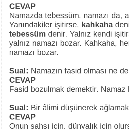
CEVAP
Namazda tebessüm, namazı da, a
Yanındakiler işitirse,
kahkaha
deni
tebessüm
denir. Yalnız kendi işit
yalnız namazı bozar. Kahkaha, h
namazı bozar.
Sual:
Namazın fasid olması ne de
CEVAP
Fasid bozulmak demektir. Namaz 
Sual:
Bir âlimi düşünerek ağlama
CEVAP
Onun şahsı için, dünyalık için olur