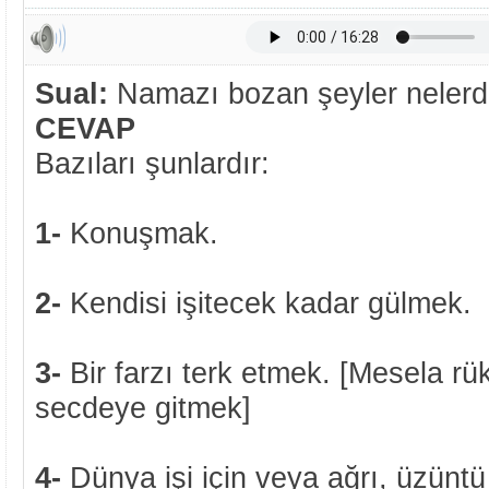
Sual:
Namazı bozan şeyler nelerd
CEVAP
Bazıları şunlardır:
1-
Konuşmak.
2-
Kendisi işitecek kadar gülmek.
3-
Bir farzı terk etmek. [Mesela 
secdeye gitmek]
4-
Dünya işi için veya ağrı, üzüntü