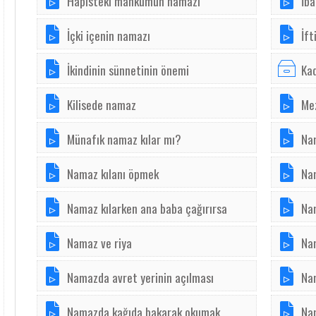
Hapisteki mahkumun namazı
İba
İçki içenin namazı
İft
İkindinin sünnetinin önemi
Kad
Kilisede namaz
Me
Münafık namaz kılar mı?
Nam
Namaz kılanı öpmek
Na
Namaz kılarken ana baba çağırırsa
Na
Namaz ve riya
Na
Namazda avret yerinin açılması
Na
Namazda kağıda bakarak okumak
Na