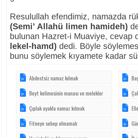
Resulullah efendimiz, namazda rü
(Semi’ Allahü limen hamideh)
de
bulunan Hazret-i Muaviye, cevap 
lekel-hamd)
dedi. Böyle söylemesi
bunu söylemek kıyamete kadar sün
Abdestsiz namaz kılmak
Baş
Beyt kelimesinin manası ve melekler
Çal
Çıplak ayakla namaz kılmak
Ell
Fitneye sebep olmamalı
Gü