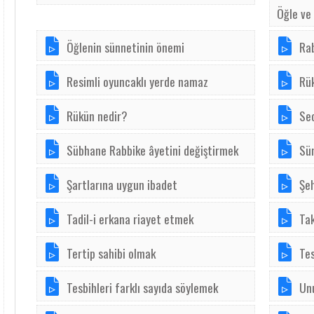
Öğle ve 
Öğlenin sünnetinin önemi
Ra
Resimli oyuncaklı yerde namaz
Rük
Rükün nedir?
Sec
Sübhane Rabbike âyetini değiştirmek
Sü
Şartlarına uygun ibadet
Şe
Tadil-i erkana riayet etmek
Tak
Tertip sahibi olmak
Tes
Tesbihleri farklı sayıda söylemek
Un