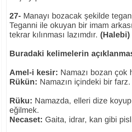
27-
Manayı bozacak şekilde tegan
Teganni ile okuyan bir imam arkas
tekrar kılınması lazımdır.
(Halebi)
Buradaki kelimelerin açıklanmas
Amel-i kesir:
Namazı bozan çok h
Rükün:
Namazın içindeki bir farz.
Rüku:
Namazda, elleri dize koyup
eğilmek.
Necaset:
Gaita, idrar, kan gibi pisl