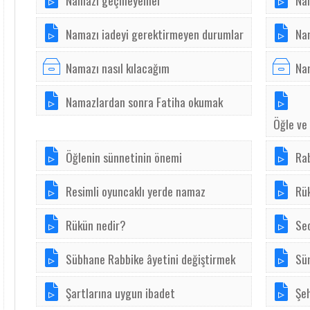
Namazı geçmeyenler
Nam
Namazı iadeyi gerektirmeyen durumlar
Nam
Namazı nasıl kılacağım
Nam
Namazlardan sonra Fatiha okumak
Öğle ve 
Öğlenin sünnetinin önemi
Ra
Resimli oyuncaklı yerde namaz
Rük
Rükün nedir?
Sec
Sübhane Rabbike âyetini değiştirmek
Sü
Şartlarına uygun ibadet
Şe