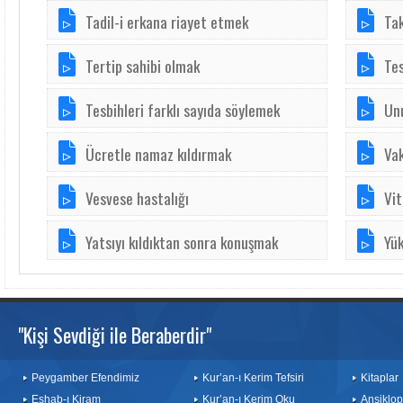
Tadil-i erkana riayet etmek
Tak
Tertip sahibi olmak
Tes
Tesbihleri farklı sayıda söylemek
Un
Ücretle namaz kıldırmak
Va
Vesvese hastalığı
Vit
Yatsıyı kıldıktan sonra konuşmak
Yü
"Kişi Sevdiği ile Beraberdir"
Peygamber Efendimiz
Kur’an-ı Kerim Tefsiri
Kitaplar
Eshab-ı Kiram
Kur’an-ı Kerim Oku
Ansiklop