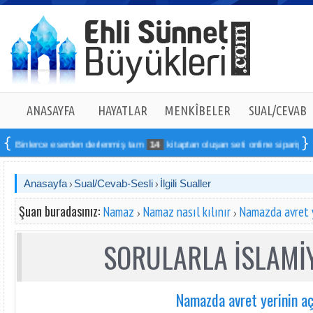
ANASAYFA
HAYATLAR
MENKÎBELER
SUAL/CEVAB
nlerce eserden derlenmiş tam
14
kitaptan oluşan seti online sipariş verebilirs
Anasayfa
Sual/Cevab-Sesli
İlgili Sualler
Şuan buradasınız:
Namaz
Namaz nasıl kılınır
Namazda avret y
SORULARLA İSLAMİY
Namazda avret yerinin aç