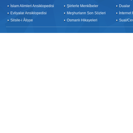
İslam Alimleri Ansiklopedisi
Şiirlerle Menkîbeler
Dualar
Evliyalar Ansiklopedisi
Meşhurların Son Sözleri
İnternet
Silsile-i Âliyye
Osmanlı Hikayeleri
Sual/Ce