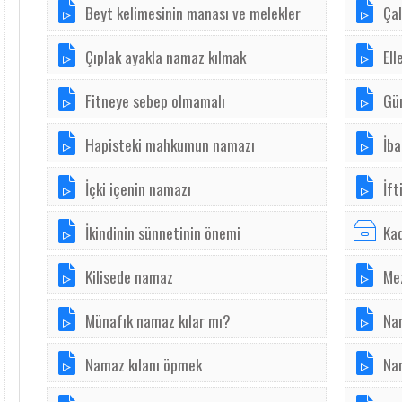
Beyt kelimesinin manası ve melekler
Çal
Çıplak ayakla namaz kılmak
Ell
Fitneye sebep olmamalı
Gü
Hapisteki mahkumun namazı
İba
İçki içenin namazı
İft
İkindinin sünnetinin önemi
Kad
Kilisede namaz
Me
Münafık namaz kılar mı?
Nam
Namaz kılanı öpmek
Na