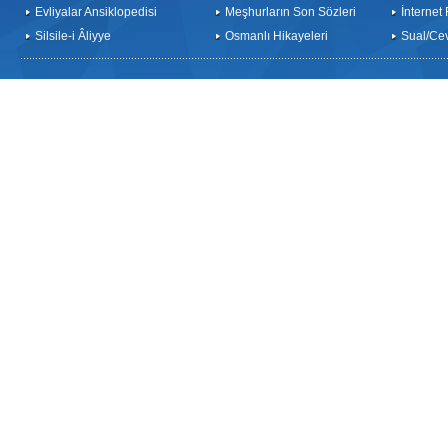
Evliyalar Ansiklopedisi
Meşhurların Son Sözleri
İnternet
Silsile-i Âliyye
Osmanlı Hikayeleri
Sual/Ce