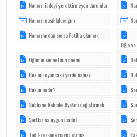
Namazı iadeyi gerektirmeyen durumlar
Nam
Namazı nasıl kılacağım
Nam
Namazlardan sonra Fatiha okumak
Öğle ve 
Öğlenin sünnetinin önemi
Ra
Resimli oyuncaklı yerde namaz
Rük
Rükün nedir?
Sec
Sübhane Rabbike âyetini değiştirmek
Sü
Şartlarına uygun ibadet
Şe
Tadil-i erkana riayet etmek
Tak