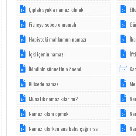
Çıplak ayakla namaz kılmak
Ell
Fitneye sebep olmamalı
Gü
Hapisteki mahkumun namazı
İba
İçki içenin namazı
İft
İkindinin sünnetinin önemi
Kad
Kilisede namaz
Me
Münafık namaz kılar mı?
Nam
Namaz kılanı öpmek
Na
Namaz kılarken ana baba çağırırsa
Na