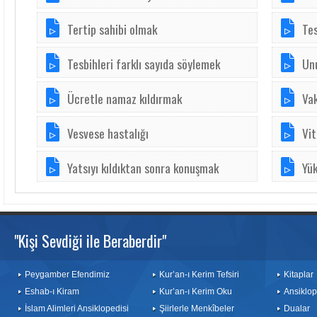
Tertip sahibi olmak
Tes
Tesbihleri farklı sayıda söylemek
Un
Ücretle namaz kıldırmak
Va
Vesvese hastalığı
Vit
Yatsıyı kıldıktan sonra konuşmak
Yü
"Kişi Sevdiği ile Beraberdir"
Peygamber Efendimiz
Kur’an-ı Kerim Tefsiri
Kitaplar
Eshab-ı Kiram
Kur’an-ı Kerim Oku
Ansiklop
İslam Alimleri Ansiklopedisi
Şiirlerle Menkîbeler
Dualar