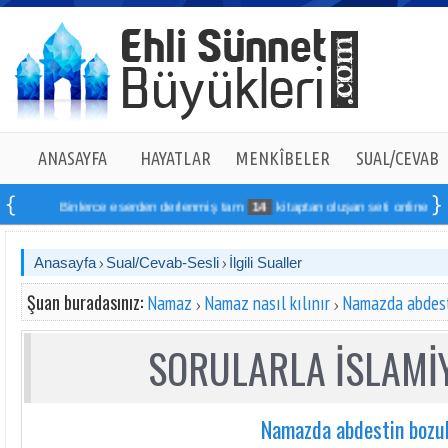
ANASAYFA
HAYATLAR
MENKÎBELER
SUAL/CEVAB
Binlerce eserden derlenmiş tam
14
kitaptan oluşan seti online sipariş ve
Anasayfa
Sual/Cevab-Sesli
İlgili Sualler
Şuan buradasınız:
Namaz
Namaz nasıl kılınır
Namazda abdest
SORULARLA İSLAMİY
Namazda abdestin bozu