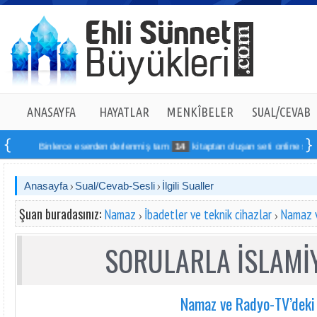
ANASAYFA
HAYATLAR
MENKÎBELER
SUAL/CEVAB
inlerce eserden derlenmiş tam
14
kitaptan oluşan seti online sipariş verebili
Anasayfa
Sual/Cevab-Sesli
İlgili Sualler
Şuan buradasınız:
Namaz
İbadetler ve teknik cihazlar
Namaz 
SORULARLA İSLAMİY
Namaz ve Radyo-TV’dek