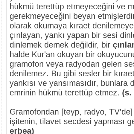
hükmü terettüp etmeyeceğini ve me
gerekmeyeceğini beyan etmişlerdir.
olarak okumaya kıraet denilemeyec
çınlayan, yankı yapan bir sesi din
dinlemek demek değildir, bir
çınla
halde Kur'an okuyan bir okuyucunu
gramofon veya radyodan gelen ses
denilemez. Bu gibi sesler bir kıraet 
yankısı ve yansımasıdır, bunlara
emrinin hükmü terettüp etmez.
(s.
Gramofondan [teyp, radyo, TV’de]
işitenin, tilavet secdesi yapması
erbea)