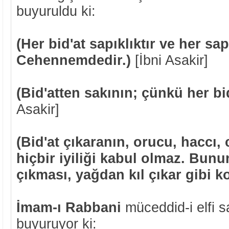
buyuruldu ki:
(Her bid'at sapıklıktır ve her sa
Cehennemdedir.)
[İbni Asakir]
(Bid'atten sakının; çünkü her bid'
Asakir]
(Bid'at çıkaranın, orucu, haccı, 
hiçbir iyiliği kabul olmaz. Bun
çıkması, yağdan kıl çıkar gibi ko
İmam-ı Rabbani
müceddid-i elfi sa
buyuruyor ki: