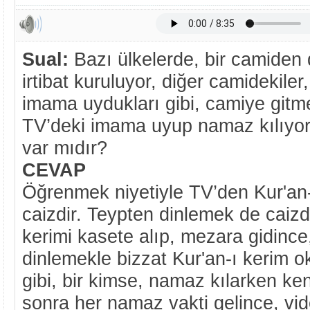
Sual:
Bazı ülkelerde, bir camiden 
irtibat kuruluyor, diğer camidekile
imama uydukları gibi, camiye git
TV’deki imama uyup namaz kılıy
var mıdır?
CEVAP
Öğrenmek niyetiyle TV’den Kur'an
caizdir. Teypten dinlemek de caizd
kerimi kasete alıp, mezara gidince
dinlemekle bizzat Kur'an-ı kerim
gibi, bir kimse, namaz kılarken ken
sonra her namaz vakti gelince, vide