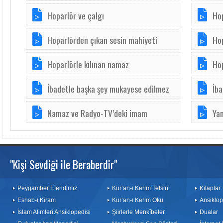
Hoparlör ve çalgı
Hop
Hoparlörden çıkan sesin mahiyeti
Ho
Hoparlörle kılınan namaz
Ho
İbadetle başka şey mukayese edilmez
İb
Namaz ve Radyo-TV’deki imam
Yan
"Kişi Sevdiği ile Beraberdir"
Peygamber Efendimiz
Kur’an-ı Kerim Tefsiri
Kitaplar
Eshab-ı Kiram
Kur’an-ı Kerim Oku
Ansiklop
İslam Alimleri Ansiklopedisi
Şiirlerle Menkîbeler
Dualar