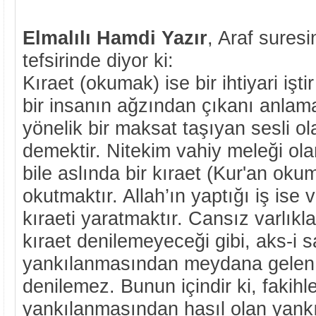
Elmalılı Hamdi Yazır
, Araf suresi
tefsirinde diyor ki:
Kıraet (okumak) ise bir ihtiyari işti
bir insanın ağzından çıkanı anla
yönelik bir maksat taşıyan sesli 
demektir. Nitekim vahiy meleği olan
bile aslında bir kıraet (Kur'an okuma
okutmaktır. Allah’ın yaptığı iş ise 
kıraeti yaratmaktır. Cansız varlıkl
kıraet denilemeyeceği gibi, aks-i 
yankılanmasından meydana gelen i
denilemez. Bunun içindir ki, fakihle
yankılanmasından hasıl olan yankıy