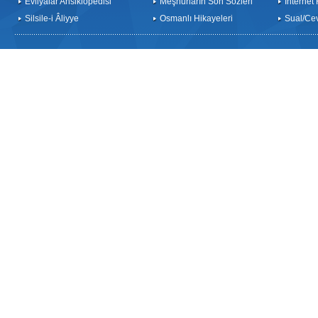
Evliyalar Ansiklopedisi
Meşhurların Son Sözleri
İnternet
Silsile-i Âliyye
Osmanlı Hikayeleri
Sual/Ce