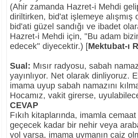
(Ahir zamanda Hazret-i Mehdi gelip
diriltirken, bid'at işlemeye alışmış
bid'ati güzel sandığı ve ibadet ola
Hazret-i Mehdi için, "Bu adam bizi
edecek" diyecektir.) [
Mektubat-ı 
Sual:
Mısır radyosu, sabah namazı
yayınlıyor. Net olarak dinliyoruz.
imama uyup sabah namazını kılma
Hocamız, vakit girerse, uyulabilece
CEVAP
Fıkıh kitaplarında, imamla cemaat
geçecek kadar bir nehir veya arab
yol varsa, imama uymanın caiz olmad