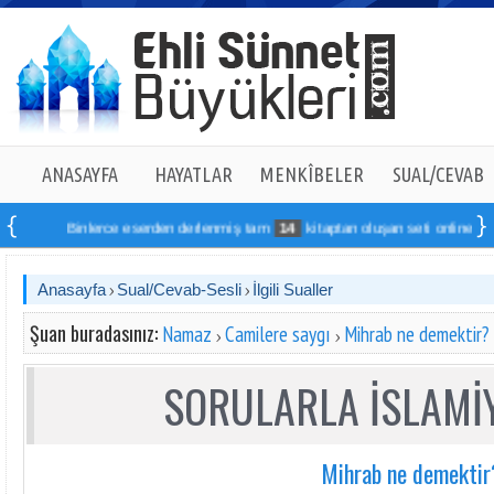
ANASAYFA
HAYATLAR
MENKÎBELER
SUAL/CEVAB
Binlerce eserden derlenmiş tam
14
kitaptan oluşan seti online sipariş v
Anasayfa
Sual/Cevab-Sesli
İlgili Sualler
Şuan buradasınız:
Namaz
Camilere saygı
Mihrab ne demektir?
SORULARLA İSLAMİY
Mihrab ne demektir