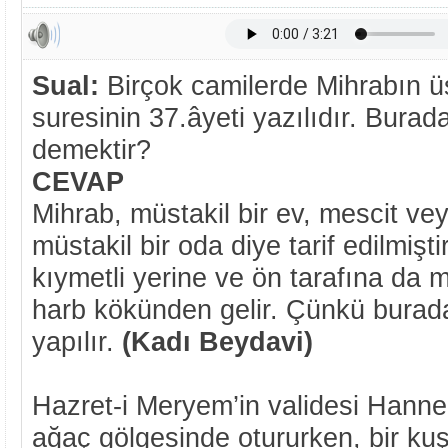
Sual:
Birçok camilerde Mihrabın üs
suresinin 37.âyeti yazılıdır. Burad
demektir?
CEVAP
Mihrab, müstakil bir ev, mescit ve
müstakil bir oda diye tarif edilmişt
kıymetli yerine ve ön tarafına da m
harb kökünden gelir. Çünkü burad
yapılır.
(Kadı Beydavi)
Hazret-i Meryem’in validesi Hanne i
ağaç gölgesinde otururken, bir ku