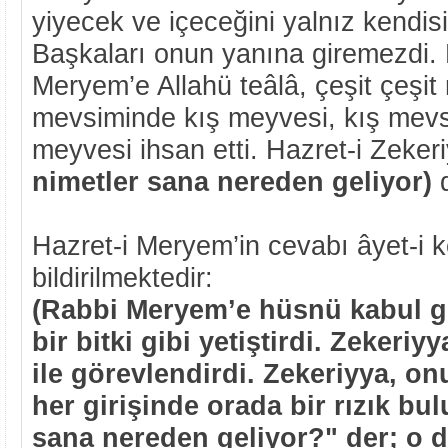
yiyecek ve içeceğini yalnız kendisi
Başkaları onun yanına giremezdi. 
Meryem’e Allahü teâlâ, çeşit çeşit 
mevsiminde kış meyvesi, kış mev
meyvesi ihsan etti. Hazret-i Zeker
nimetler sana nereden geliyor)
Hazret-i Meryem’in cevabı âyet-i 
bildirilmektedir:
(Rabbi Meryem’e hüsnü kabul g
bir bitki gibi yetiştirdi. Zekeri
ile görevlendirdi. Zekeriyya, o
her girişinde orada bir rızık bu
sana nereden geliyor?" der; o d