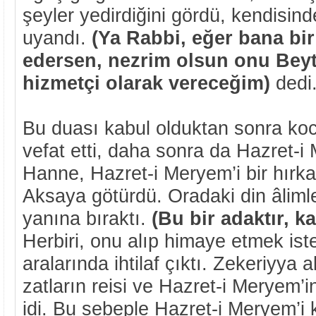
şeyler yedirdiğini gördü, kendisin
uyandı.
(Ya Rabbi, eğer bana bi
edersen, nezrim olsun onu Bey
hizmetçi olarak vereceğim)
dedi
Bu duası kabul olduktan sonra ko
vefat etti, daha sonra da Hazret-i
Hanne, Hazret-i Meryem’i bir hırk
Aksaya götürdü. Oradaki din âlimle
yanına bıraktı.
(Bu bir adaktır, k
Herbiri, onu alıp himaye etmek ist
aralarında ihtilaf çıktı. Zekeriyya 
zatların reisi ve Hazret-i Meryem’i
idi. Bu sebeple Hazret-i Meryem’i 