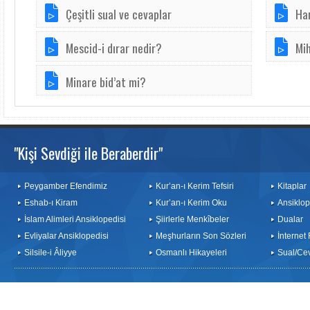
Çeşitli sual ve cevaplar
Ha
Mescid-i dırar nedir?
Mi
Minare bid’at mi?
"Kişi Sevdiği ile Beraberdir"
Peygamber Efendimiz
Kur’an-ı Kerim Tefsiri
Kitaplar
Eshab-ı Kiram
Kur’an-ı Kerim Oku
Ansiklop
İslam Alimleri Ansiklopedisi
Şiirlerle Menkîbeler
Dualar
Evliyalar Ansiklopedisi
Meşhurların Son Sözleri
İnternet
Silsile-i Âliyye
Osmanlı Hikayeleri
Sual/Ce