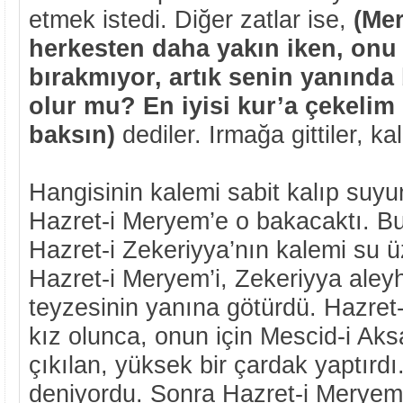
etmek istedi. Diğer zatlar ise,
(Me
herkesten daha yakın iken, onu
bırakmıyor, artık senin yanında
olur mu? En iyisi kur’a çekelim 
baksın)
dediler. Irmağa gittiler, ka
Hangisinin kalemi sabit kalıp suy
Hazret-i Meryem’e o bakacaktı. Bu
Hazret-i Zekeriyya’nın kalemi su üz
Hazret-i Meryem’i, Zekeriyya aleyh
teyzesinin yanına götürdü. Hazret
kız olunca, onun için Mescid-i Ak
çıkılan, yüksek bir çardak yaptırd
deniyordu. Sonra Hazret-i Meryem’