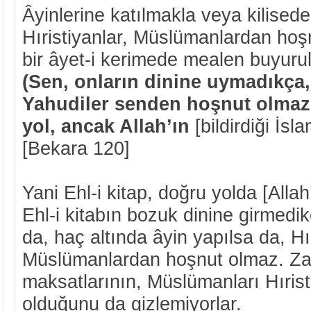
Âyinlerine katılmakla veya kilised
Hıristiyanlar, Müslümanlardan hoş
bir âyet-i kerimede mealen buyurul
(Sen, onların dinine uymadıkça, 
Yahudiler senden hoşnut olmazl
yol, ancak Allah’ın
[bildirdiği İsl
[Bekara 120]
Yani Ehl-i kitap, doğru yolda [Allah
Ehl-i kitabın bozuk dinine girmedik
da, haç altında âyin yapılsa da, Hı
Müslümanlardan hoşnut olmaz. Zate
maksatlarının, Müslümanları Hıris
olduğunu da gizlemiyorlar.