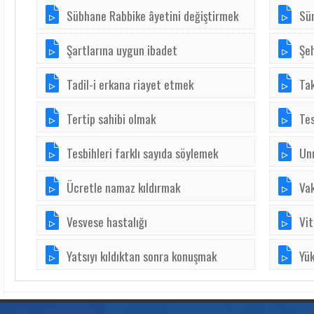
Sübhane Rabbike âyetini değiştirmek
Sü
Şartlarına uygun ibadet
Şe
Tadil-i erkana riayet etmek
Tak
Tertip sahibi olmak
Tes
Tesbihleri farklı sayıda söylemek
Un
Ücretle namaz kıldırmak
Va
Vesvese hastalığı
Vit
Yatsıyı kıldıktan sonra konuşmak
Yü