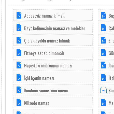
Abdestsiz namaz kılmak
Baş
Beyt kelimesinin manası ve melekler
Çal
Çıplak ayakla namaz kılmak
Ell
Fitneye sebep olmamalı
Gü
Hapisteki mahkumun namazı
İba
İçki içenin namazı
İft
İkindinin sünnetinin önemi
Kad
Kilisede namaz
Me