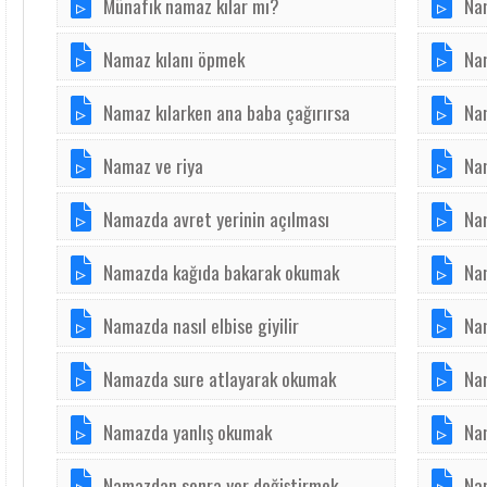
Münafık namaz kılar mı?
Nam
Namaz kılanı öpmek
Na
Namaz kılarken ana baba çağırırsa
Na
Namaz ve riya
Na
Namazda avret yerinin açılması
Na
Namazda kağıda bakarak okumak
Na
Namazda nasıl elbise giyilir
Na
Namazda sure atlayarak okumak
Na
Namazda yanlış okumak
Na
Namazdan sonra yer değiştirmek
Na