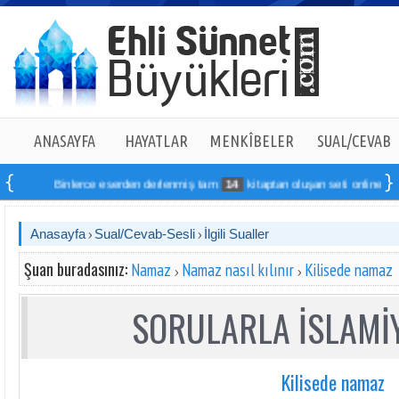
ANASAYFA
HAYATLAR
MENKÎBELER
SUAL/CEVAB
Binlerce eserden derlenmiş tam
14
kitaptan oluşan seti online sipariş ve
Anasayfa
Sual/Cevab-Sesli
İlgili Sualler
Şuan buradasınız:
Namaz
Namaz nasıl kılınır
Kilisede namaz
SORULARLA İSLAMİY
Kilisede namaz