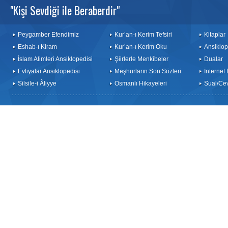
"Kişi Sevdiği ile Beraberdir"
Peygamber Efendimiz
Kur’an-ı Kerim Tefsiri
Kitaplar
Eshab-ı Kiram
Kur’an-ı Kerim Oku
Ansiklop
İslam Alimleri Ansiklopedisi
Şiirlerle Menkîbeler
Dualar
Evliyalar Ansiklopedisi
Meşhurların Son Sözleri
İnternet
Silsile-i Âliyye
Osmanlı Hikayeleri
Sual/Ce