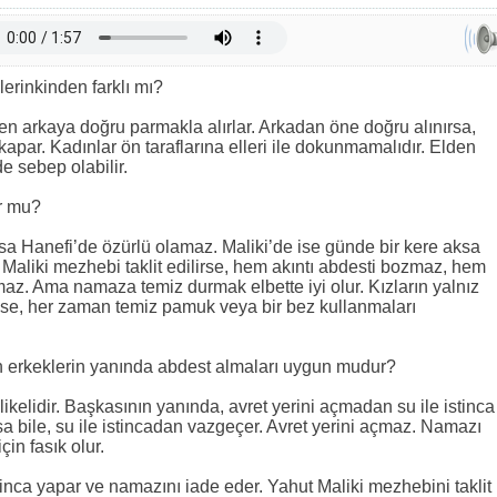
lerinkinden farklı mı?
en arkaya doğru parmakla alırlar. Arkadan öne doğru alınırsa,
 kapar. Kadınlar ön taraflarına elleri ile dokunmamalıdır. Elden
e sebep olabilir.
ur mu?
sa Hanefi’de özürlü olamaz. Maliki’de ise günde bir kere aksa
Maliki mezhebi taklit edilirse, hem akıntı abdesti bozmaz, hem
az. Ama namaza temiz durmak elbette iyi olur. Kızların yalnız
ise, her zaman temiz pamuk veya bir bez kullanmaları
 erkeklerin yanında abdest almaları uygun mudur?
lidir. Başkasının yanında, avret yerini açmadan su ile istinca
a bile, su ile istincadan vazgeçer. Avret yerini açmaz. Namazı
çin fasık olur.
tinca yapar ve namazını iade eder. Yahut Maliki mezhebini taklit