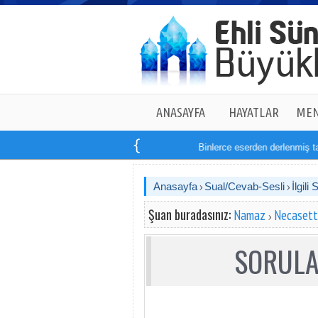
ANASAYFA
HAYATLAR
MEN
Binlerce eserden derlenmiş tam
Anasayfa
Sual/Cevab-Sesli
İlgili 
Şuan buradasınız:
Namaz
Necasett
SORULA