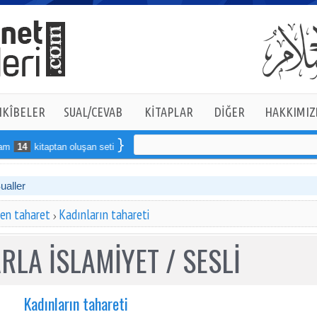
KÎBELER
SUAL/CEVAB
KİTAPLAR
DİĞER
HAKKIMIZ
14
kitaptan oluşan seti online sipariş verebilirsiniz
Sualler
en taharet
Kadınların tahareti
RLA İSLAMİYET / SESLİ
Kadınların tahareti