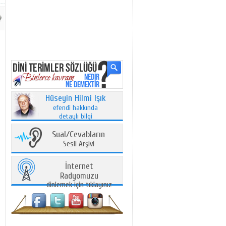
Hüseyin Hilmi Işık
efendi hakkında
detaylı bilgi
Sual/Cevabların
Sesli Arşivi
İnternet
Radyomuzu
dinlemek için tıklayınız