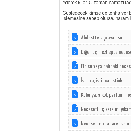
ederek kılar. O zaman namazı ia
Gusledecek kimse de tenha yer 
işlemesine sebep olursa, haram iş
Abdestte sıçrayan su
Diğer üç mezhepte necase
Elbise veya halıdaki neca
İstibra, istinca, istinka
Kolonya, alkol, parfüm, 
Necaseti üç kere mi yıka
Necasetten taharet ve n