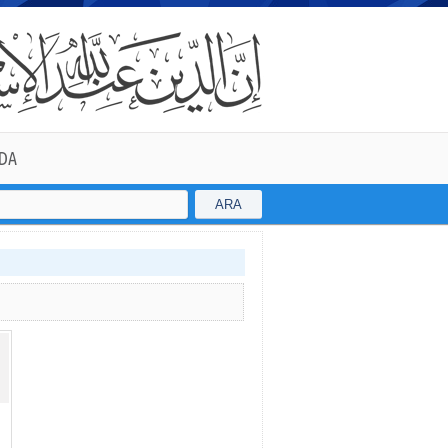
DA
ARA