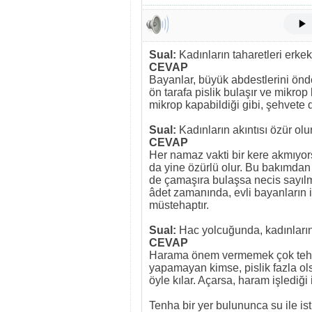
Sual:
Kadınların taharetleri erkek
CEVAP
Bayanlar, büyük abdestlerini önd
ön tarafa pislik bulaşır ve mikrop
mikrop kapabildiği gibi, şehvete d
Sual:
Kadınların akıntısı özür ol
CEVAP
Her namaz vakti bir kere akmıyor
da yine özürlü olur. Bu bakımdan 
de çamaşıra bulaşsa necis sayılm
âdet zamanında, evli bayanların 
müstehaptır.
Sual:
Hac yolcuğunda, kadınların
CEVAP
Harama önem vermemek çok tehlike
yapamayan kimse, pislik fazla ols
öyle kılar. Açarsa, haram işlediği i
Tenha bir yer bulununca su ile is