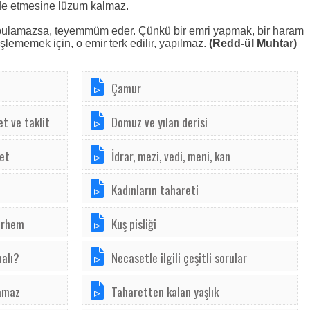
de etmesine lüzum kalmaz.
bulamazsa, teyemmüm eder. Çünkü bir emri yapmak, bir haram
lememek için, o emir terk edilir, yapılmaz.
(Redd-ül Muhtar)
Çamur
t ve taklit
Domuz ve yılan derisi
set
İdrar, mezi, vedi, meni, kan
Kadınların tahareti
merhem
Kuş pisliği
malı?
Necasetle ilgili çeşitli sorular
amaz
Taharetten kalan yaşlık