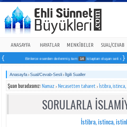
ANASAYFA
HAYATLAR
MENKÎBELER
SUAL/CEVAB
Binlerce eserden derlenmiş tam
14
kitaptan oluşan seti online sip
Anasayfa
Sual/Cevab-Sesli
İlgili Sualler
Şuan buradasınız:
Namaz
Necasetten taharet
İstibra, istinca,
SORULARLA İSLAMİY
İstibra, istinca, isti