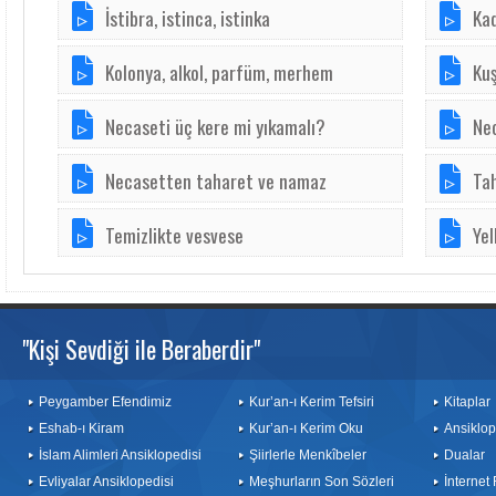
İstibra, istinca, istinka
Kad
Kolonya, alkol, parfüm, merhem
Kuş
Necaseti üç kere mi yıkamalı?
Nec
Necasetten taharet ve namaz
Tah
Temizlikte vesvese
Ye
"Kişi Sevdiği ile Beraberdir"
Peygamber Efendimiz
Kur’an-ı Kerim Tefsiri
Kitaplar
Eshab-ı Kiram
Kur’an-ı Kerim Oku
Ansiklop
İslam Alimleri Ansiklopedisi
Şiirlerle Menkîbeler
Dualar
Evliyalar Ansiklopedisi
Meşhurların Son Sözleri
İnternet