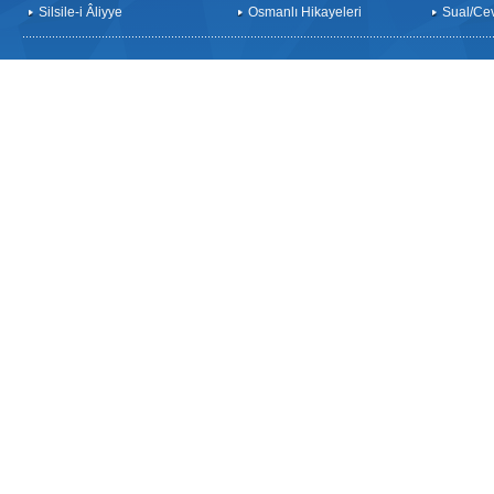
Silsile-i Âliyye
Osmanlı Hikayeleri
Sual/Ce