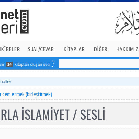
KÎBELER
SUAL/CEVAB
KİTAPLAR
DİĞER
HAKKIMIZ
14
kitaptan oluşan seti online sipariş verebilirsiniz
Sualler
ı cem etmek (birleştirmek)
RLA İSLAMİYET / SESLİ