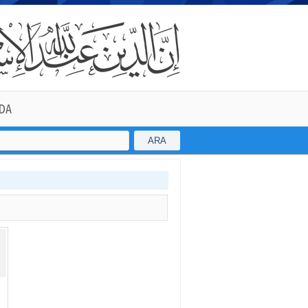
DA
ARA