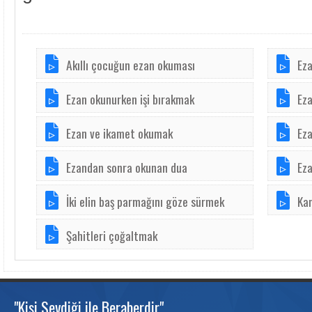
Akıllı çocuğun ezan okuması
Eza
Ezan okunurken işi bırakmak
Ez
Ezan ve ikamet okumak
Ez
Ezandan sonra okunan dua
Eza
İki elin baş parmağını göze sürmek
Kam
Şahitleri çoğaltmak
"Kişi Sevdiği ile Beraberdir"