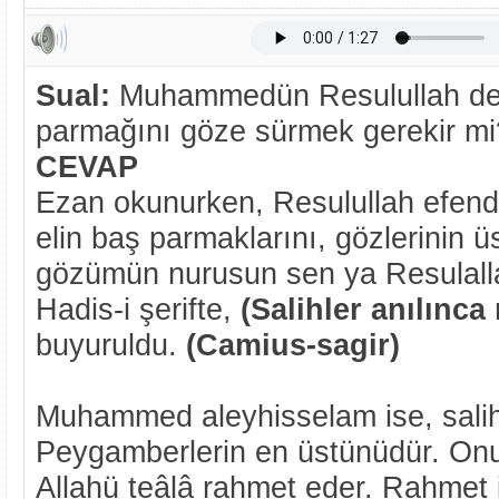
Sual:
Muhammedün Resulullah derk
parmağını göze sürmek gerekir mi
CEVAP
Ezan okunurken, Resulullah efendimi
elin baş parmaklarını, gözlerinin ü
gözümün nurusun sen ya Resulallah
Hadis-i şerifte,
(Salihler anılınca
buyuruldu.
(Camius-sagir)
Muhammed aleyhisselam ise, salih
Peygamberlerin en üstünüdür. Onun
Allahü teâlâ rahmet eder. Rahmet 