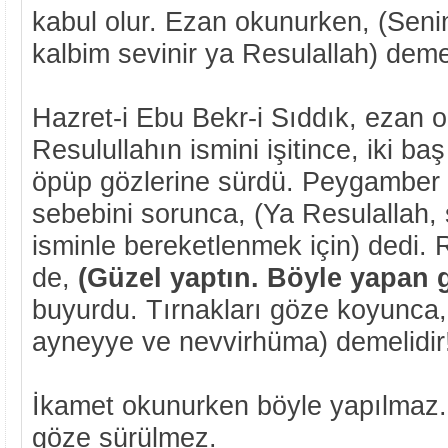
kabul olur. Ezan okunurken, (Seni
kalbim sevinir ya Resulallah) deme
Hazret-i Ebu Bekr-i Sıddık, ezan 
Resulullahın ismini işitince, iki ba
öpüp gözlerine sürdü. Peygamber 
sebebini sorunca, (Ya Resulallah,
isminle bereketlenmek için) dedi. 
de,
(Güzel yaptın. Böyle yapan 
buyurdu. Tırnakları göze koyunca
ayneyye ve nevvirhüma) demelidir
İkamet okunurken böyle yapılmaz.
göze sürülmez.