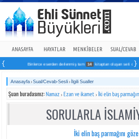
ANASAYFA
HAYATLAR
MENKÎBELER
SUAL/CEVAB
Binlerce eserden derlenmiş tam
14
kitaptan oluşan seti online si
Anasayfa
Sual/Cevab-Sesli
İlgili Sualler
Şuan buradasınız:
Namaz
Ezan ve ikamet
İki elin baş parmağı
SORULARLA İSLAMİY
İki elin baş parmağını göz