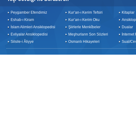
Peygamber Efendimiz
Kur’an-ı Kerim Tefsiri
Kitaplar
Eshab-ı Kiram
Kur’an-ı Kerim Oku
Ansiklop
İslam Alimleri Ansiklopedisi
Şiirlerle Menkîbeler
Dualar
Evliyalar Ansiklopedisi
Meşhurların Son Sözleri
İnternet
Silsile-i Âliyye
Osmanlı Hikayeleri
Sual/Ce