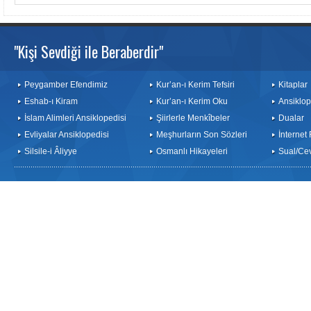
"Kişi Sevdiği ile Beraberdir"
Peygamber Efendimiz
Kur’an-ı Kerim Tefsiri
Kitaplar
Eshab-ı Kiram
Kur’an-ı Kerim Oku
Ansiklop
İslam Alimleri Ansiklopedisi
Şiirlerle Menkîbeler
Dualar
Evliyalar Ansiklopedisi
Meşhurların Son Sözleri
İnternet
Silsile-i Âliyye
Osmanlı Hikayeleri
Sual/Ce