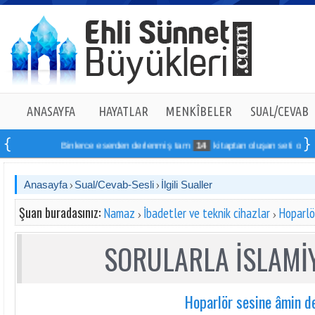
ANASAYFA
HAYATLAR
MENKÎBELER
SUAL/CEVAB
Binlerce eserden derlenmiş tam
14
kitaptan oluşan seti online sipa
Anasayfa
Sual/Cevab-Sesli
İlgili Sualler
Şuan buradasınız:
Namaz
İbadetler ve teknik cihazlar
Hoparlö
SORULARLA İSLAMİY
Hoparlör sesine âmin 