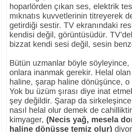
hoparlörden çıkan ses, elektrik tesi
mıknatıs kuvvetlerinin titreyerek 
getirdiği sestir. TV ekranındaki re
kendisi değil, görüntüsüdür. TV’d
bizzat kendi sesi değil, sesin benze
Bütün uzmanlar böyle söyleyince, 
onlara inanmak gerekir. Helal olan
haline, şarap haline dönüşünce, o 
Yok bu üzüm şırası diye inat etmek
şey değildir. Şarap da sirkeleşince
nasıl helal olur demek de cahillikt
kimyager,
(Necis yağ, mesela d
haline dönüşse temiz olur)
diyor