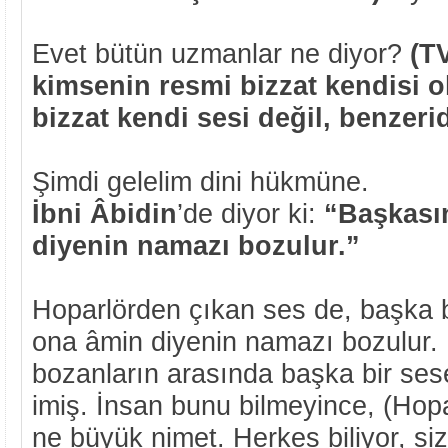
Evet bütün uzmanlar ne diyor?
(T
kimsenin resmi bizzat kendisi o
bizzat kendi sesi değil, benzeri
Şimdi gelelim dini hükmüne.
İbni Âbidin
’de diyor ki:
“Başkası
diyenin namazı bozulur.”
Hoparlörden çıkan ses de, başka b
ona âmin diyenin namazı bozulur.
bozanların arasında başka bir se
imiş. İnsan bunu bilmeyince, (Hopa
ne büyük nimet. Herkes biliyor, si