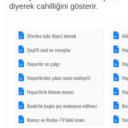
diyerek cahilliğini gösterir.
(Herkes öyle diyor) demek
Ahi
Çeşitli sual ve cevaplar
Ho
Hoparlör ve çalgı
Hop
Hoparlörden çıkan sesin mahiyeti
Ho
Hoparlörle kılınan namaz
Ho
İbadetle başka şey mukayese edilmez
İb
Namaz ve Radyo-TV’deki imam
Yan