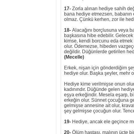
17-
Zorla alınan hediye sahih de
bana hediye etmezsen, babanın e
olmaz. Çünkü kerhen, zor ile he
18-
Alacağını borçlusuna veya b
başkasına hibe edebilir. Gelecek
kimse, kendi borcunu eda etmek şar
olur. Ödemezse, hibeden vazgeçeb
değildir.
Düğünlerde getirilen hedi
(Mecelle)
Erkek, nişan için gönderdiğim şey
hediye olur. Başka şeyler, mehr o
Hediye kime verilmişse onun olur,
kadınındır. Düğünde gelen hediye
eşya erkeğindir. Mesela eşarp, bil
erkeğin olur. Sünnet çocuğuna g
gelmişse annesine ait olur, kravat
şey gelmişse çocuğun olur. Tencer
19-
Hediye, ancak ele geçince mü
20-
Ölüm hastası, malının üçte bir