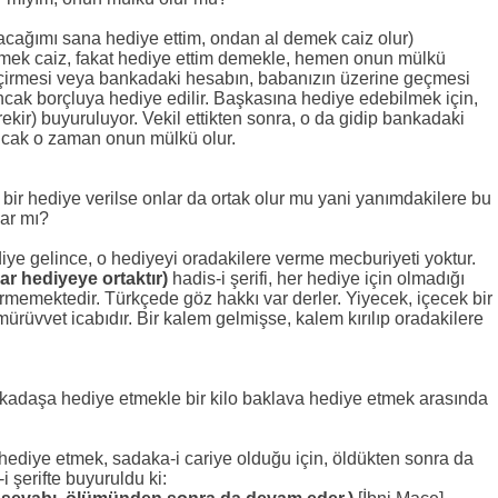
cağımı sana hediye ettim, ondan al demek caiz olur)
tmek caiz, fakat hediye ettim demekle, hemen onun mülkü
çirmesi veya bankadaki hesabın, babanızın üzerine geçmesi
ancak borçluya hediye edilir. Başkasına hediye edebilmek için,
kir) buyuruluyor. Vekil ettikten sonra, o da gidip bankadaki
ancak o zaman onun mülkü olur.
ir hediye verilse onlar da ortak olur mu yani yanımdakilere bu
ar mı?
iye gelince, o hediyeyi oradakilere verme mecburiyeti yoktur.
ar hediyeye ortaktır)
hadis-i şerifi, her hediye için olmadığı
irmemektedir. Türkçede göz hakkı var derler. Yiyecek, içecek bir
ürüvvet icabıdır. Bir kalem gelmişse, kalem kırılıp oradakilere
arkadaşa hediye etmekle bir kilo baklava hediye etmek arasında
p hediye etmek, sadaka-i cariye olduğu için, öldükten sonra da
 şerifte buyuruldu ki: