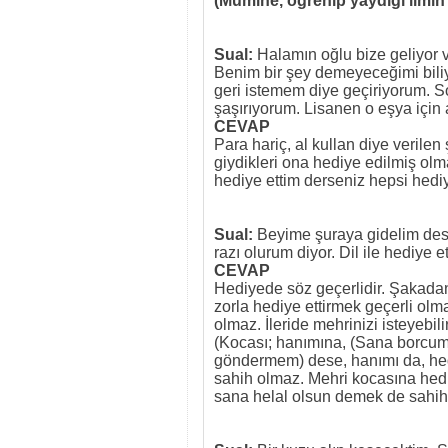
(Mümine, öğrenip yaydığı ilmi
Sual:
Halamın oğlu bize geliyor ve
Benim bir şey demeyeceğimi bili
geri istemem diye geçiriyorum. 
şaşırıyorum. Lisanen o eşya içi
CEVAP
Para hariç, al kullan diye verilen
giydikleri ona hediye edilmiş ol
hediye ettim derseniz hepsi hediy
Sual:
Beyime şuraya gidelim des
razı olurum diyor. Dil ile hediy
CEVAP
Hediyede söz geçerlidir. Şakadan 
zorla hediye ettirmek geçerli olm
olmaz. İleride mehrinizi isteyebil
(Kocası; hanımına, (Sana borcum
göndermem) dese, hanımı da, hed
sahih olmaz. Mehri kocasına hed
sana helal olsun demek de sahih 