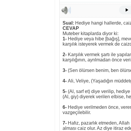
Sual:
Hediye hangi hallerde, caiz
CEVAP
Muteber kitaplarda diyor ki:
1-
Hediye veya hibe [bağış], mevcut
karşılık isteyerek vermek de caiz
2-
Karşılık vermek şartı ile yapıl
karşılığının, ayrılmadan önce veri
3-
(Sen ölürsen benim, ben ölürse
4-
Ali, Veliye, (Yaşadığın müddetç
5-
(Al, sarf et) diye verilip, hed
(Al, giy) diyerek verilen elbise, he
6-
Hediye verilmeden önce, veren v
vazgeçilebilir.
7-
Hafız, pazarlık etmeden, Allah 
alması caiz olur. Az diye itiraz ed