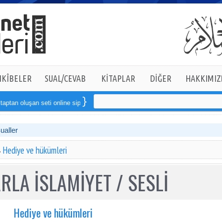
KÎBELER
SUAL/CEVAB
KİTAPLAR
DİĞER
HAKKIMIZ
an seti online sipariş verebilirsiniz
Sualler
Hediye ve hükümleri
RLA İSLAMİYET / SESLİ
Hediye ve hükümleri