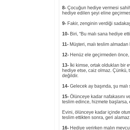
8-
Çocuğun hediye vermesi sahih 
hediye edilen şeyi eline geçirmes
9-
Fakir, zenginin verdiği sadaka
10-
Biri, “Bu malı sana hediye et
11-
Müşteri, malı teslim almadan 
12-
Henüz ele geçirmeden önce, iki
13-
İki kimse, ortak oldukları bir e
hediye etse, caiz olmaz. Çünkü, 
değildir.
14-
Gelecek ay başında, şu malı
15-
Ölünceye kadar nafakasını ver
teslim edince, hizmete başlarsa, 
Evini, ölünceye kadar içinde otur
teslim ettikten sonra, geri alamaz
16-
Hediye verirken malın mevcut o