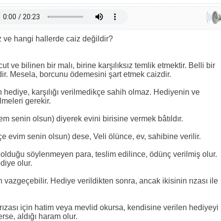
 ve hangi hallerde caiz değildir?
 ve bilinen bir malı, birine karşılıksız temlik etmektir. Belli bir
dir. Mesela, borcunu ödemesini şart etmek caizdir.
an hediye, karşılığı verilmedikçe sahih olmaz. Hediyenin ve
lmeleri gerekir.
m senin olsun) diyerek evini birisine vermek bâtıldır.
e evim senin olsun) dese, Veli ölünce, ev, sahibine verilir.
iye olduğu söylenmeyen para, teslim edilince, ödünç verilmiş olur.
diye olur.
azgeçebilir. Hediye verildikten sonra, ancak ikisinin rızası ile
rızası için hatim veya mevlid okursa, kendisine verilen hediyeyi
erse, aldığı haram olur.