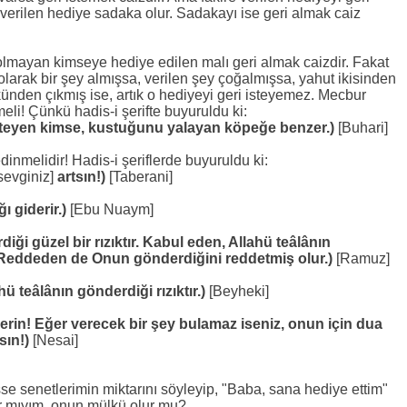
 verilen hediye sadaka olur. Sadakayı ise geri almak caiz
lmayan kimseye hediye edilen malı geri almak caizdir. Fakat
 olarak bir şey almışsa, verilen şey çoğalmışsa, yahut ikisinden
künden çıkmış ise, artık o hediyeyi geri isteyemez. Mecbur
li! Çünkü hadis-i şerifte buyuruldu ki:
steyen kimse, kustuğunu yalayan köpeğe benzer.)
[Buhari]
inmelidir! Hadis-i şeriflerde buyuruldu ki:
sevginiz]
artsın!)
[Taberani]
ğı giderir.)
[Ebu Nuaym]
iği güzel bir rızıktır. Kabul eden, Allahü teâlânın
. Reddeden de Onun gönderdiğini reddetmiş olur.)
[Ramuz]
hü teâlânın gönderdiği rızıktır.)
[Beyheki]
erin! Eğer verecek bir şey bulamaz iseniz, onun için dua
sın!)
[Nesai]
e senetlerimin miktarını söyleyip, "Baba, sana hediye ettim"
ır mıyım, onun mülkü olur mu?