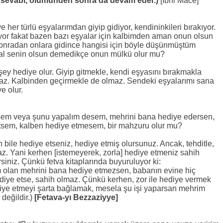
n sevabı, ölümünden sonra da devam eder.)
[İbni Mace]
 her türlü eşyalarımdan giyip gidiyor, kendininkileri bırakıyor.
yor fakat bazen bazı eşyalar için kalbimden aman onun olsun
Sonradan onlara gidince hangisi için böyle düşünmüştüm
n al senin olsun demedikçe onun mülkü olur mu?
 şey hediye olur. Giyip gitmekle, kendi eşyasını bırakmakla
maz. Kalbinden geçirmekle de olmaz. Sendeki eşyalarımı sana
e olur.
em veya şunu yapalım desem, mehrini bana hediye edersen,
e etsem, kalben hediye etmesem, bir mahzuru olur mu?
bile hediye etseniz, hediye etmiş olursunuz. Ancak, tehditle,
az. Yani kerhen [istemeyerek, zorla] hediye etmeniz sahih
irsiniz. Çünkü fetva kitaplarında buyuruluyor ki:
 olan mehrini bana hediye etmezsen, babanın evine hiç
iye etse, sahih olmaz. Çünkü kerhen, zor ile hediye vermek
iye etmeyi şarta bağlamak, mesela şu işi yaparsan mehrim
değildir.)
[Fetava-yı Bezzaziyye]