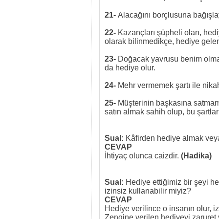
21-
Alacağını borçlusuna bağışl
22-
Kazançları şüpheli olan, hed
olarak bilinmedikçe, hediye gelen
23-
Doğacak yavrusu benim olmak 
da hediye olur.
24-
Mehr vermemek şartı ile nikah
25-
Müşterinin başkasına satmama
satın almak sahih olup, bu şartlar
Sual:
Kâfirden hediye almak vey
CEVAP
İhtiyaç olunca caizdir.
(Hadika)
Sual:
Hediye ettiğimiz bir şeyi he
izinsiz kullanabilir miyiz?
CEVAP
Hediye verilince o insanın olur, i
Zengine verilen hediyeyi zaruret 