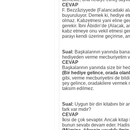
CEVAP
F. Bezzâziyyede (Falancadaki ala
buyuruluyor. Demek ki, hediye e
olmaz. Kabzetmesi yani eline ge
gerekir. İbni Âbidin’de (Alacak, 
kabz etmeye onu vekil etmesi gere
parayı kendi üzerine geçirirse, 
Sual:
Başkalarının yanında bana b
hediyeden verme mecburiyetim v
CEVAP
Başkalarının yanında size bir hed
(Bir hediye gelince, orada olanl
gibi, verme mecburiyetini de bild
şey gelince, oradakilere vermek m
taksim edilmez.
Sual:
Uygun bir din kitabını bir 
fark var mıdır?
CEVAP
İkisi de çok sevaptır. Ancak kita
bunun sevabı devam eder. Hadis-i