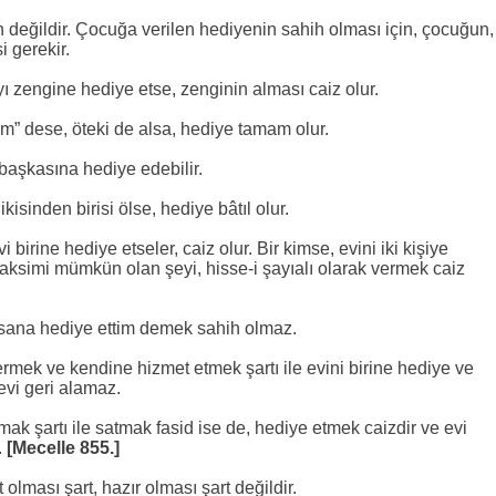
değildir. Çocuğa verilen hediyenin sahih olması için, çocuğun,
i gerekir.
yı zengine hediye etse, zenginin alması caiz olur.
tim” dese, öteki de alsa, hediye tamam olur.
başkasına hediye edebilir.
sinden birisi ölse, hediye bâtıl olur.
vi birine hediye etseler, caiz olur. Bir kimse, evini iki kişiye
taksimi mümkün olan şeyi, hisse-i şayıalı olarak vermek caiz
 sana hediye ettim demek sahih olmaz.
mek ve kendine hizmet etmek şartı ile evini birine hediye ve
evi geri alamaz.
mak şartı ile satmak fasid ise de, hediye etmek caizdir ve evi
.
[Mecelle 855.]
lması şart, hazır olması şart değildir.