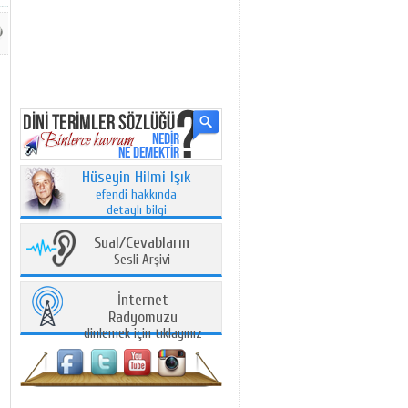
Hüseyin Hilmi Işık
efendi hakkında
detaylı bilgi
Sual/Cevabların
Sesli Arşivi
İnternet
Radyomuzu
dinlemek için tıklayınız