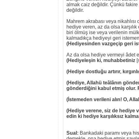
almak caiz değildir. Çünkü fakire
değildir.
Mahrem akrabası veya nikahlısı o
hediye veren, az da olsa karşılık
biri ölmüş ise veya verilenin mül
kalmadıkça hediyeyi geri istememe
(Hediyesinden vazgeçip geri i
Az da olsa hediye vermeyi âdet ed
(Hediyeleşin ki, muhabbetiniz
[
(Hediye dostluğu artırır, kırgınlı
(Hediye, Allahü teâlânın gönderd
gönderdiğini kabul etmiş olur
(İstemeden verileni alın! O, Alla
(Hediye verene, siz de hediye v
edin ki hediye karşılıksız kalma
Sual:
Bankadaki paramı veya hiss
demekle, ona hediye etmiş sayıl