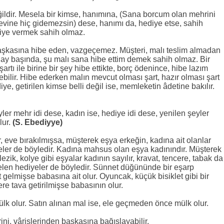
ğildir. Mesela bir kimse, hanımına, (Sana borcum olan mehrini
vine hiç gidemezsin) dese, hanımı da, hediye etse, sahih
diye vermek sahih olmaz.
aşkasına hibe eden, vazgeçemez. Müşteri, malı teslim almadan
 ay başında, şu malı sana hibe ettim demek sahih olmaz. Bir
tı ile birine bir şey hibe ettikte, borç ödenince, hibe lazım
ilir. Hibe ederken malın mevcut olması şart, hazır olması şart
ye, getirilen kimse belli değil ise, memleketin âdetine bakılır.
ler mehr idi dese, kadın ise, hediye idi dese, yenilen şeyler
lur.
(S. Ebediyye)
 eve bırakılmışsa, müşterek eşya erkeğin, kadına ait olanlar
ler de böyledir. Kadına mahsus olan eşya kadınındır. Müşterek
ezik, kolye gibi eşyalar kadının sayılır, kravat, tencere, tabak da
elen hediyeler de böyledir. Sünnet düğününde bir eşarp
 gelmişse babasına ait olur. Oyuncak, küçük bisiklet gibi bir
e tava getirilmişse babasının olur.
lk olur. Satın alınan mal ise, ele geçmeden önce mülk olur.
ini, vârislerinden başkasına bağışlayabilir.