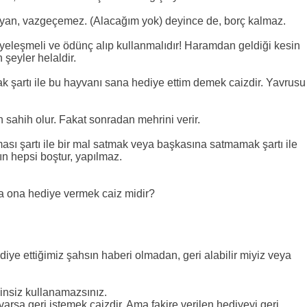
ayan, vazgeçemez. (Alacağım yok) deyince de, borç kalmaz.
iyeleşmeli ve ödünç alıp kullanmalıdır! Haramdan geldiği kesin
 şeyler helaldir.
şartı ile bu hayvanı sana hediye ettim demek caizdir. Yavrusu
 sahih olur. Fakat sonradan mehrini verir.
sı şartı ile bir mal satmak veya başkasına satmamak şartı ile
ın hepsi boştur, yapılmaz.
a ona hediye vermek caiz midir?
diye ettiğimiz şahsın haberi olmadan, geri alabilir miyiz veya
zinsiz kullanamazsınız.
varsa geri istemek caizdir. Ama fakire verilen hediyeyi geri