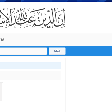
DA
ARA