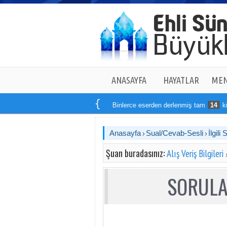
ANASAYFA
HAYATLAR
MEN
Binlerce eserden derlenmiş tam
14
kitaptan oluş
Anasayfa
Sual/Cevab-Sesli
İlgili 
Şuan buradasınız:
Alış Veriş Bilgileri
SORULA