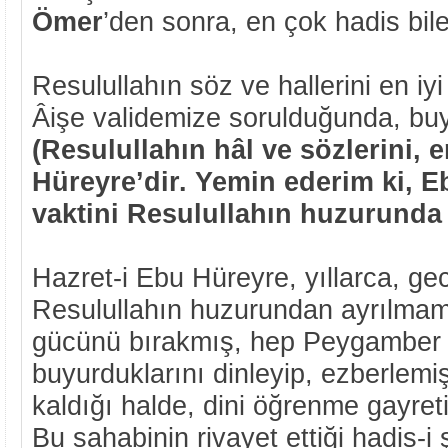
Ömer
’den sonra, en çok hadis bil
Resulullahın söz ve hallerini en iy
Âişe validemize sorulduğunda, buy
(Resulullahın hâl ve sözlerini, e
Hüreyre’dir. Yemin ederim ki, 
vaktini Resulullahın huzurunda 
Hazret-i Ebu Hüreyre, yıllarca, g
Resulullahın huzurundan ayrılmamı
gücünü bırakmış, hep Peygamber 
buyurduklarını dinleyip, ezberlemiş
kaldığı halde, dini öğrenme gayreti
Bu sahabinin rivayet ettiği hadis-i ş