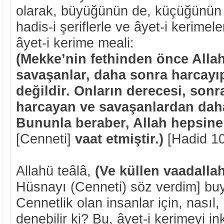
olarak, büyüğünün de, küçüğünün 
hadis-i şeriflerle ve âyet-i kerimelerl
âyet-i kerime meali:
(Mekke’nin fethinden önce Allah
savaşanlar, daha sonra harcayıp
değildir. Onların derecesi, son
harcayan ve savaşanlardan daha
Bununla beraber, Allah hepsine
[Cenneti]
vaat etmiştir.)
[Hadid 10
Allahü teâlâ,
(Ve küllen vaadalla
Hüsnayı (Cenneti) söz verdim] bu
Cennetlik olan insanlar için, nasıl,
denebilir ki? Bu, âyet-i kerimeyi 