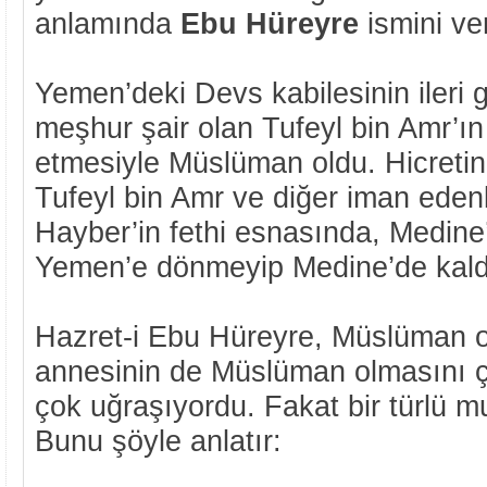
anlamında
Ebu Hüreyre
ismini ver
Yemen’deki Devs kabilesinin ileri 
meşhur şair olan Tufeyl bin Amr’ın
etmesiyle Müslüman oldu. Hicretin 
Tufeyl bin Amr ve diğer iman edenle
Hayber’in fethi esnasında, Medine’
Yemen’e dönmeyip Medine’de kald
Hazret-i Ebu Hüreyre, Müslüman o
annesinin de Müslüman olmasını ço
çok uğraşıyordu. Fakat bir türlü m
Bunu şöyle anlatır: