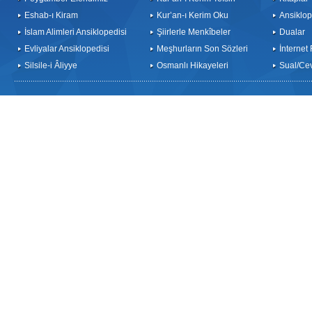
Eshab-ı Kiram
Kur’an-ı Kerim Oku
Ansiklop
İslam Alimleri Ansiklopedisi
Şiirlerle Menkîbeler
Dualar
Evliyalar Ansiklopedisi
Meşhurların Son Sözleri
İnternet
Silsile-i Âliyye
Osmanlı Hikayeleri
Sual/Ce