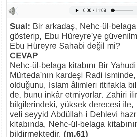
Sual:
Bir arkadaş, Nehc-ül-belaga
gösterip, Ebu Hüreyre’ye güvenilm
Ebu Hüreyre Sahabi değil mi?
CEVAP
Nehc-ül-belaga kitabını Bir Yahudi
Mürteda’nın kardeşi Radi isminde, 
olduğunu, İslam âlimleri ittifakla bil
de, bunu inkâr etmiyorlar. Zahiri i
bilgilerindeki, yüksek derecesi ile
veli seyyid Abdüllah-i Dehlevi hazr
kitabında, Nehc-ül-belaga kitabın
bildirmektedir.
(m.61)