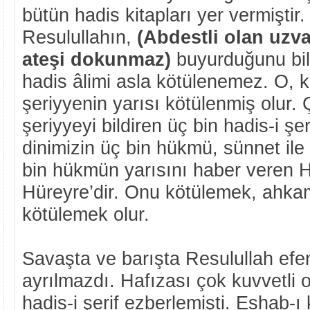
bütün hadis kitapları yer vermiştir
Resulullahın,
(Abdestli olan uzv
ateşi dokunmaz)
buyurduğunu bild
hadis âlimi asla kötülenemez. O, 
şeriyyenin yarısı kötülenmiş olur.
şeriyyeyi bildiren üç bin hadis-i şer
dinimizin üç bin hükmü, sünnet ile 
bin hükmün yarısını haber veren H
Hüreyre’dir. Onu kötülemek, ahkam
kötülemek olur.
Savaşta ve barışta Resulullah efe
ayrılmazdı. Hafızası çok kuvvetli
hadis-i şerif ezberlemişti. Eshab-