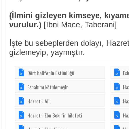
(İlmini gizleyen kimseye, kıyam
vurulur.)
[İbni Mace, Taberani]
İşte bu sebeplerden dolayı, Hazret
gizlemeyip, yaymıştır.
Dört halifenin üstünlüğü
Esh
Eshabımı kötülemeyin
Haz
Hazret-i Ali
Haz
Hazret-i Ebu Bekir’in hilafeti
Haz