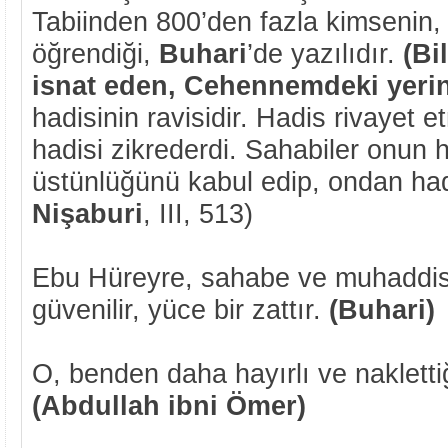
Tabiinden 800’den fazla kimsenin,
öğrendiği,
Buhari
’de yazılıdır.
(Bi
isnat eden, Cehennemdeki yerin
hadisinin ravisidir. Hadis rivayet 
hadisi zikrederdi. Sahabiler onun h
üstünlüğünü kabul edip, ondan hadis
Nişaburi
, III, 513)
Ebu Hüreyre, sahabe ve muhaddis
güvenilir, yüce bir zattır.
(Buhari)
O, benden daha hayırlı ve naklettiği
(Abdullah ibni Ömer)