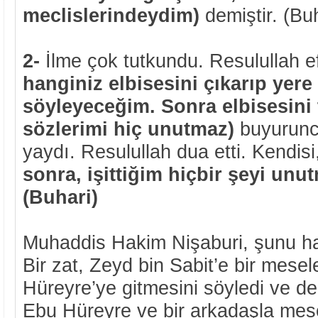
meclislerindeydim)
demiştir. (Bu
2-
İlme çok tutkundu. Resulullah 
hanginiz elbisesini çıkarıp yere
söyleyeceğim. Sonra elbisesini t
sözlerimi hiç unutmaz)
buyurunc
yaydı. Resulullah dua etti. Kendis
sonra, işittiğim hiçbir şeyi unu
(Buhari)
Muhaddis Hakim Nişaburi, şunu ha
Bir zat, Zeyd bin Sabit’e bir mese
Hüreyre’ye gitmesini söyledi ve ded
Ebu Hüreyre ve bir arkadaşla mesc