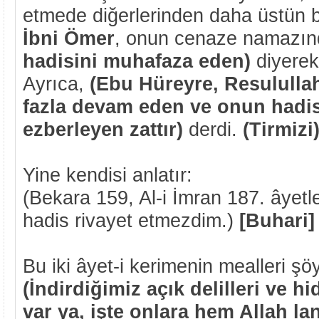
etmede diğerlerinden daha üstün b
İbni Ömer
, onun cenaze namazı
hadisini muhafaza eden)
diyerek
Ayrıca,
(Ebu Hüreyre, Resululla
fazla devam eden ve onun hadisl
ezberleyen zattır)
derdi.
(Tirmizi
Yine kendisi anlatır:
(Bekara 159, Al-i İmran 187. âyetle
hadis rivayet etmezdim.)
[Buhari]
Bu iki âyet-i kerimenin mealleri şöy
(İndirdiğimiz açık delilleri ve hi
var ya, işte onlara hem Allah la