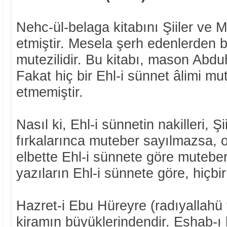
Nehc-ül-belaga kitabını Şiiler ve M
etmiştir. Mesela şerh edenlerden bi
mutezilidir. Bu kitabı, mason Abduh
Fakat hiç bir Ehl-i sünnet âlimi mu
etmemiştir.
Nasıl ki, Ehl-i sünnetin nakilleri, Şii
fırkalarınca muteber sayılmazsa, on
elbette Ehl-i sünnete göre muteber
yazıların Ehl-i sünnete göre, hiçbir
Hazret-i Ebu Hüreyre (radıyallahü 
kiramın büyüklerindendir. Eshab-ı