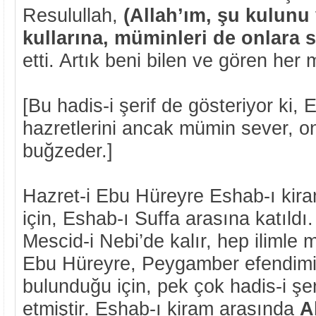
Resulullah,
(Allah’ım, şu kulun
kullarına, müminleri de onlara 
etti. Artık beni bilen ve gören her
[Bu hadis-i şerif de gösteriyor ki,
hazretlerini ancak mümin sever, o
buğzeder.]
Hazret-i Ebu Hüreyre Eshab-ı kira
için, Eshab-ı Suffa arasına katıldı
Mescid-i Nebi’de kalır, hep ilimle 
Ebu Hüreyre, Peygamber efendimi
bulunduğu için, pek çok hadis-i şeri
etmiştir. Eshab-ı kiram arasında
A