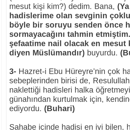
mesut kişi kim?) dedim. Bana,
(Ya
hadislerime olan sevginin çoklu
böyle bir soruyu senden önce h
sormayacağını tahmin etmiştim
şefaatime nail olacak en mesut ki
diyen Müslümandır)
buyurdu.
(B
3-
Hazret-i Ebu Hüreyre’nin çok ha
sebeplerinden birisi de, Resululla
naklettiği hadisleri halka öğretmeyi
günahından kurtulmak için, kendin
ediyordu.
(Buhari)
Sahabe içinde hadisi en iyi bilen, 