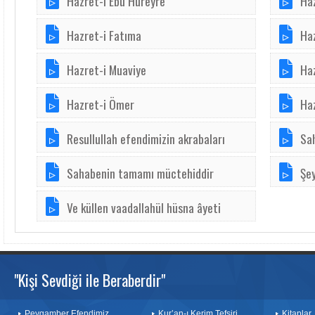
Hazret-i Ebu Hüreyre
Haz
Hazret-i Fatıma
Haz
Hazret-i Muaviye
Ha
Hazret-i Ömer
Haz
Resullullah efendimizin akrabaları
Sa
Sahabenin tamamı müctehiddir
Şe
Ve küllen vaadallahül hüsna âyeti
"Kişi Sevdiği ile Beraberdir"
Peygamber Efendimiz
Kur’an-ı Kerim Tefsiri
Kitaplar