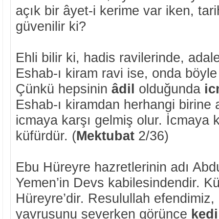
açık bir âyet-i kerime var iken, tari
güvenilir ki?
Ehli bilir ki, hadis ravilerinde, ada
Eshab-ı kiram ravi ise, onda böyle
Çünkü hepsinin
âdil
olduğunda
i
Eshab-ı kiramdan herhangi birine a
icmaya karşı gelmiş olur. İcmaya 
küfürdür. (
Mektubat
2/36)
Ebu Hüreyre hazretlerinin adı Abd
Yemen’in Devs kabilesindendir. K
Hüreyre’dir. Resulullah efendimiz,
yavrusunu severken görünce
ked