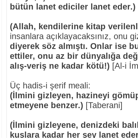
bütün lanet ediciler lanet eder.)
(Allah, kendilerine kitap verile
insanlara açıklayacaksınız, onu g
diyerek söz almıştı. Onlar ise b
ettiler, onu az bir dünyalığa deği
alış-veriş ne kadar kötü!)
[Al-i İ
Üç hadis-i şerif meali:
(İlmini gizleyen, hazineyi göm
etmeyene benzer.)
[Taberani]
(İlmini gizleyene, denizdeki bal
kuşlara kadar her şey lanet ede