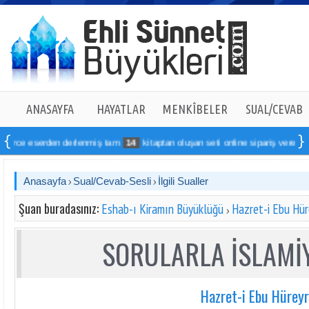
ANASAYFA
HAYATLAR
MENKÎBELER
SUAL/CEVAB
serden derlenmiş tam
14
kitaptan oluşan seti online sipariş verebilirsiniz
Anasayfa
Sual/Cevab-Sesli
İlgili Sualler
Şuan buradasınız:
Eshab-ı Kiramın Büyüklüğü
Hazret-i Ebu Hür
SORULARLA İSLAMİY
Hazret-i Ebu Hürey