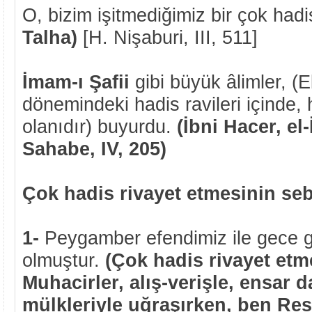
O, bizim işitmediğimiz bir çok hadis
Talha)
[H. Nişaburi, III, 511]
İmam-ı Şafii
gibi büyük âlimler, (
dönemindeki hadis ravileri içinde,
olanıdır) buyurdu.
(İbni Hacer, el
Sahabe, IV, 205)
Çok hadis rivayet etmesinin seb
1-
Peygamber efendimiz ile gece 
olmuştur.
(Çok hadis rivayet et
Muhacirler, alış-verişle, ensar 
mülkleriyle uğraşırken, ben Res