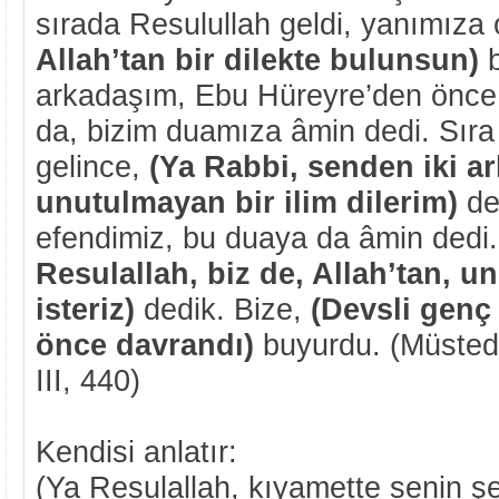
sırada Resulullah geldi, yanımıza
Allah’tan bir dilekte bulunsun)
b
arkadaşım, Ebu Hüreyre’den önce 
da, bizim duamıza âmin dedi. Sır
gelince,
(Ya Rabbi, senden iki ar
unutulmayan bir ilim dilerim)
de
efendimiz, bu duaya da âmin dedi.
Resulallah, biz de, Allah’tan, u
isteriz)
dedik. Bize,
(Devsli genç
önce davrandı)
buyurdu. (Müstedr
III, 440)
Kendisi anlatır:
(Ya Resulallah, kıyamette senin şe