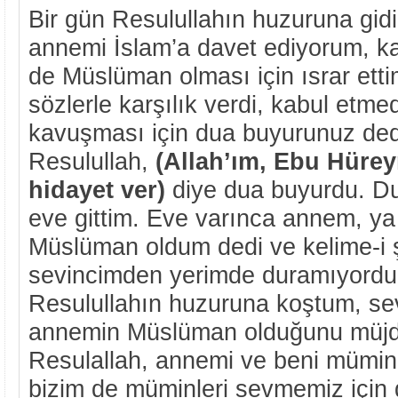
Bir gün Resulullahın huzuruna gidi
annemi İslam’a davet ediyorum, k
de Müslüman olması için ısrar et
sözlerle karşılık verdi, kabul etme
kavuşması için dua buyurunuz de
Resulullah,
(Allah’ım, Ebu Hürey
hidayet ver)
diye dua buyurdu. Du
eve gittim. Eve varınca annem, y
Müslüman oldum dedi ve kelime-i 
sevincimden yerimde duramıyordu
Resulullahın huzuruna koştum, se
annemin Müslüman olduğunu müjde
Resulallah, annemi ve beni müminl
bizim de müminleri sevmemiz için 