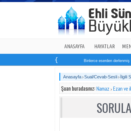
ANASAYFA
HAYATLAR
MEN
Binlerce eserden derlenmiş tam
Anasayfa
Sual/Cevab-Sesli
İlgili 
Şuan buradasınız:
Namaz
Ezan ve 
SORULA