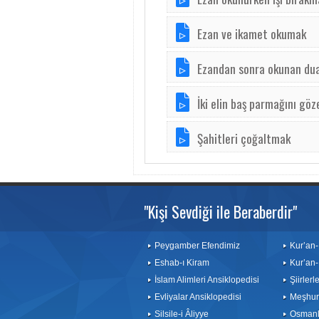
Ezan ve ikamet okumak
Ezandan sonra okunan du
İki elin baş parmağını gö
Şahitleri çoğaltmak
"Kişi Sevdiği ile Beraberdir"
Peygamber Efendimiz
Kur’an-
Eshab-ı Kiram
Kur’an-
İslam Alimleri Ansiklopedisi
Şiirler
Evliyalar Ansiklopedisi
Meşhurl
Silsile-i Âliyye
Osmanlı