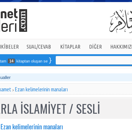
KÎBELER
SUAL/CEVAB
KİTAPLAR
DİĞER
HAKKIMIZ
14
kitaptan oluşan seti online sipariş verebilirsiniz
Sualler
ikamet
Ezan kelimelerinin manaları
RLA İSLAMİYET / SESLİ
Ezan kelimelerinin manaları