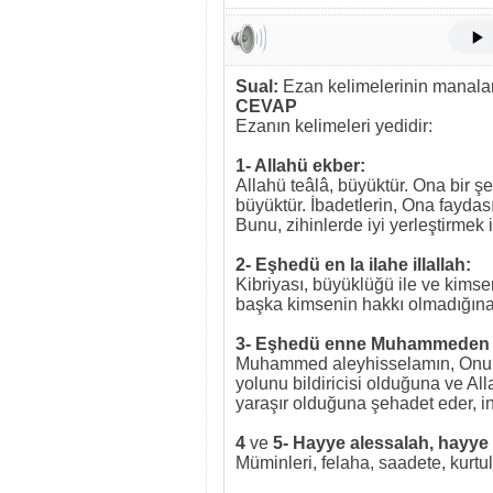
Sual:
Ezan kelimelerinin manaları
CEVAP
Ezanın kelimeleri yedidir:
1- Allahü ekber:
Allahü teâlâ, büyüktür. Ona bir ş
büyüktür. İbadetlerin, Ona faydası
Bunu, zihinlerde iyi yerleştirmek i
2- Eşhedü en la ilahe illallah:
Kibriyası, büyüklüğü ile ve kim
başka kimsenin hakkı olmadığına
3- Eşhedü enne Muhammeden 
Muhammed aleyhisselamın, Onun 
yolunu bildiricisi olduğuna ve All
yaraşır olduğuna şehadet eder, i
4
ve
5- Hayye alessalah, hayye a
Müminleri, felaha, saadete, kurtu