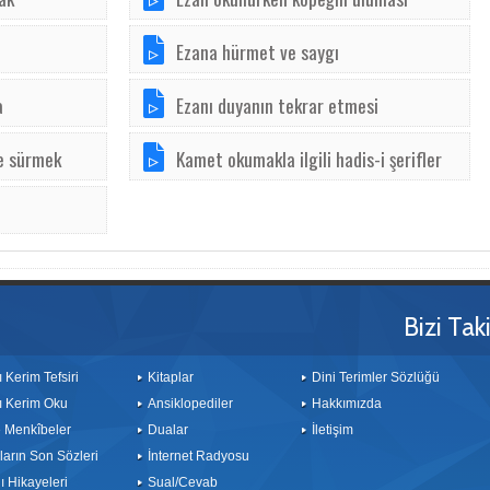
Ezana hürmet ve saygı
a
Ezanı duyanın tekrar etmesi
ze sürmek
Kamet okumakla ilgili hadis-i şerifler
Bizi Tak
ı Kerim Tefsiri
Kitaplar
Dini Terimler Sözlüğü
ı Kerim Oku
Ansiklopediler
Hakkımızda
le Menkîbeler
Dualar
İletişim
arın Son Sözleri
İnternet Radyosu
 Hikayeleri
Sual/Cevab