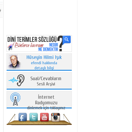
Hüseyin Hilmi Işık
efendi hakkında
detaylı bilgi
Sual/Cevabların
Sesli Arşivi
İnternet
Radyomuzu
dinlemek için tıklayınız