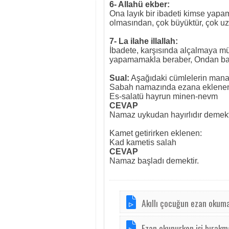
6- Allahü ekber:
Ona layık bir ibadeti kimse yapam
olmasından, çok büyüktür, çok uza
7- La ilahe illallah:
İbadete, karşısında alçalmaya mü
yapamamakla beraber, Ondan baş
Sual:
Aşağıdaki cümlelerin mana
Sabah namazında ezana eklene
Es-salatü hayrun minen-nevm
CEVAP
Namaz uykudan hayırlıdır demekt
Kamet getirirken eklenen:
Kad kametis salah
CEVAP
Namaz başladı demektir.
Akıllı çocuğun ezan okum
Ezan okunurken işi bırakm