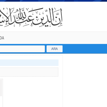
DA
ARA