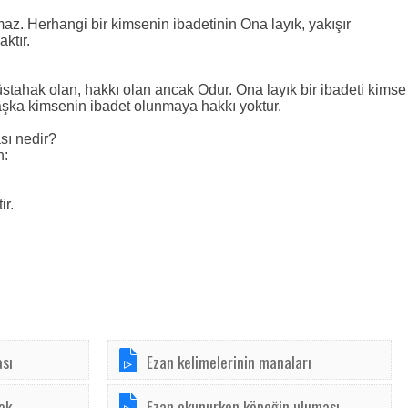
az. Herhangi bir kimsenin ibadetinin Ona layık, yakışır
ktır.
stahak olan, hakkı olan ancak Odur. Ona layık bir ibadeti kimse
ka kimsenin ibadet olunmaya hakkı yoktur.
sı nedir?
n:
ir.
ası
Ezan kelimelerinin manaları
ak
Ezan okunurken köpeğin uluması