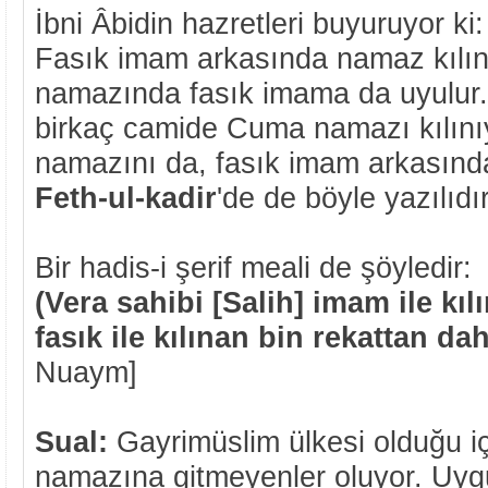
İbni Âbidin hazretleri buyuruyor ki:
Fasık imam arkasında namaz kıl
namazında fasık imama da uyulur.
birkaç camide Cuma namazı kılın
namazını da, fasık imam arkasınd
Feth-ul-kadir
'de de böyle yazılıdı
Bir hadis-i şerif meali de şöyledir:
(Vera sahibi [Salih] imam ile kıl
fasık ile kılınan bin rekattan dah
Nuaym]
Sual:
Gayrimüslim ülkesi olduğu i
namazına gitmeyenler oluyor. Uy