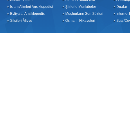
İslam Alimleri Ansiklopedisi
Şiirlerle Menkîbeler
Dualar
Evliyalar Ansiklopedisi
Meşhurların Son Sözleri
İnternet
Silsile-i Âliyye
Osmanlı Hikayeleri
Sual/Ce