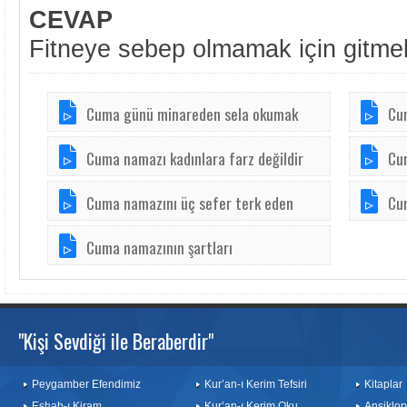
CEVAP
Fitneye sebep olmamak için gitmek
Cuma günü minareden sela okumak
Cum
Cuma namazı kadınlara farz değildir
Cum
Cuma namazını üç sefer terk eden
Cu
Cuma namazının şartları
"Kişi Sevdiği ile Beraberdir"
Peygamber Efendimiz
Kur’an-ı Kerim Tefsiri
Kitaplar
Eshab-ı Kiram
Kur’an-ı Kerim Oku
Ansiklop