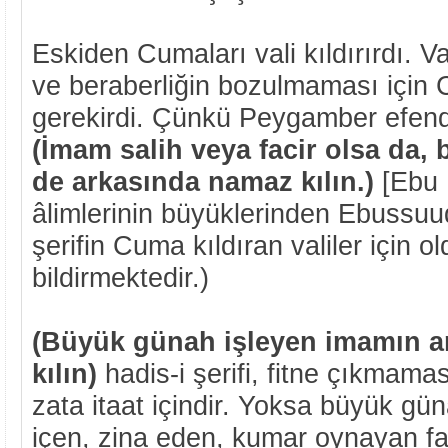
Eskiden Cumaları vali kıldırırdı. Val
ve beraberliğin bozulmaması için
gerekirdi. Çünkü Peygamber efend
(İmam salih veya facir olsa da,
de arkasında namaz kılın.)
[Ebu 
âlimlerinin büyüklerinden Ebussuu
şerifin Cuma kıldıran valiler için 
bildirmektedir.)
(Büyük günah işleyen imamın 
kılın)
hadis-i şerifi, fitne çıkmamas
zata itaat içindir. Yoksa büyük gün
içen, zina eden, kumar oynayan f