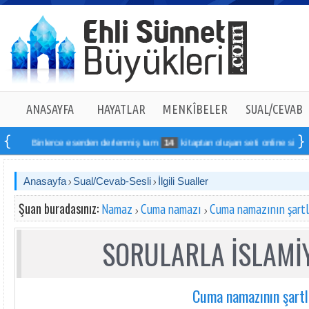
ANASAYFA
HAYATLAR
MENKÎBELER
SUAL/CEVAB
inlerce eserden derlenmiş tam
14
kitaptan oluşan seti online sipariş verebili
Anasayfa
Sual/Cevab-Sesli
İlgili Sualler
Şuan buradasınız:
Namaz
Cuma namazı
Cuma namazının şartl
SORULARLA İSLAMİY
Cuma namazının şartl