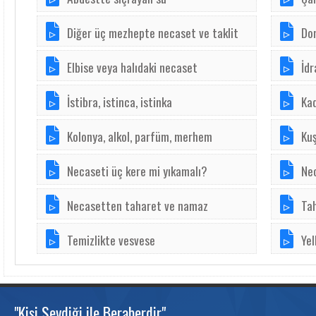
Diğer üç mezhepte necaset ve taklit
Dom
Elbise veya halıdaki necaset
İdr
İstibra, istinca, istinka
Kad
Kolonya, alkol, parfüm, merhem
Kuş
Necaseti üç kere mi yıkamalı?
Nec
Necasetten taharet ve namaz
Tah
Temizlikte vesvese
Ye
"Kişi Sevdiği ile Beraberdir"