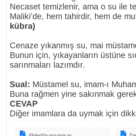
Necaset temizlenir, ama o su ile t
Maliki’de, hem tahirdir, hem de mu
kübra)
Cenaze yıkanmış su, mai müstamel 
Bunun için, yıkayanların üstüne 
sarınmaları lazımdır.
Sual:
Müstamel su, imam-ı Muham
Buna rağmen yine sakınmak gerek
CEVAP
Diğer imamlara da uymak için dikka
Abdestte sıçrayan su
Ça