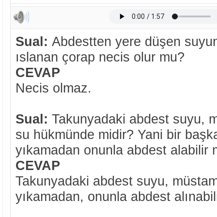
Sual:
Abdestten yere düşen suyun
ıslanan çorap necis olur mu?
CEVAP
Necis olmaz.
Sual:
Takunyadaki abdest suyu, m
su hükmünde midir? Yani bir başka
yıkamadan onunla abdest alabilir 
CEVAP
Takunyadaki abdest suyu, müstame
yıkamadan, onunla abdest alınabili