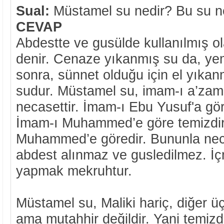
Sual:
Müstamel su nedir? Bu su ne
CEVAP
Abdestte ve gusülde kullanılmış 
denir. Cenaze yıkanmış su da, y
sonra, sünnet olduğu için el yıka
sudur. Müstamel su, imam-ı a’zam
necasettir. İmam-ı Ebu Yusuf'a göre
İmam-ı Muhammed’e göre temizdir
Muhammed’e göredir. Bununla neca
abdest alınmaz ve gusledilmez. İ
yapmak mekruhtur.
Müstamel su, Maliki hariç, diğer üç
ama mutahhir değildir. Yani temizdir