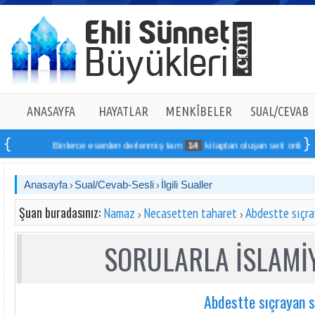
ANASAYFA
HAYATLAR
MENKÎBELER
SUAL/CEVAB
Binlerce eserden derlenmiş tam
14
kitaptan oluşan seti online sipa
Anasayfa
Sual/Cevab-Sesli
İlgili Sualler
Şuan buradasınız:
Namaz
Necasetten taharet
Abdestte sıçra
SORULARLA İSLAMİY
Abdestte sıçrayan 