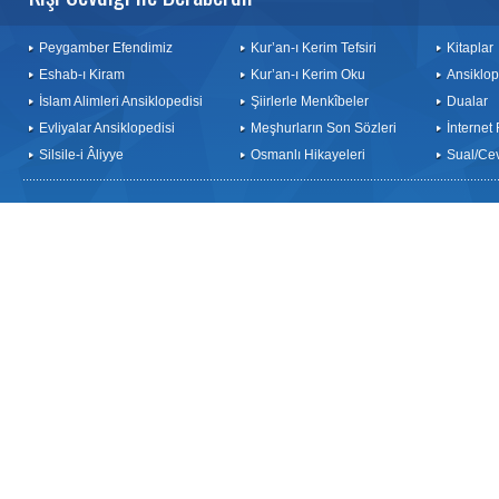
Peygamber Efendimiz
Kur’an-ı Kerim Tefsiri
Kitaplar
Eshab-ı Kiram
Kur’an-ı Kerim Oku
Ansiklop
İslam Alimleri Ansiklopedisi
Şiirlerle Menkîbeler
Dualar
Evliyalar Ansiklopedisi
Meşhurların Son Sözleri
İnternet
Silsile-i Âliyye
Osmanlı Hikayeleri
Sual/Ce