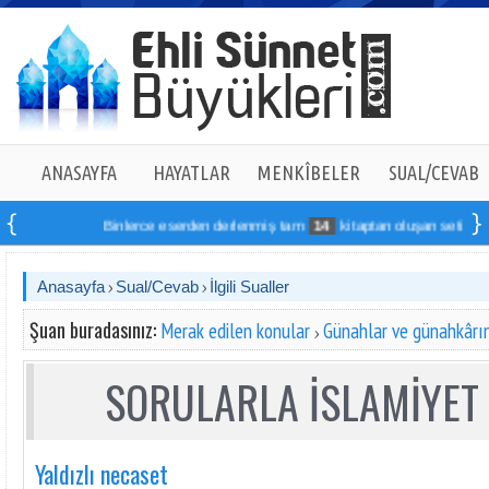
ANASAYFA
HAYATLAR
MENKÎBELER
SUAL/CEVAB
Binlerce eserden derlenmiş tam
14
kitaptan oluşan seti online sip
Anasayfa
Sual/Cevab
İlgili Sualler
Şuan buradasınız:
Merak edilen konular
Günahlar ve günahkârı
SORULARLA İSLAMİYET 
Yaldızlı necaset