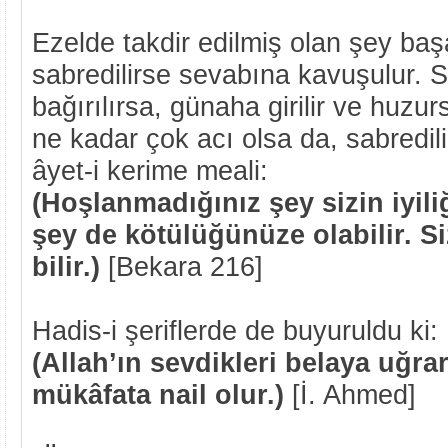
Ezelde takdir edilmiş olan şey başa
sabredilirse sevabına kavuşulur. 
bağırılırsa, günaha girilir ve huzur
ne kadar çok acı olsa da, sabredili
âyet-i kerime meali:
(Hoşlanmadığınız şey sizin iyili
şey de kötülüğünüze olabilir. Si
bilir.)
[Bekara 216]
Hadis-i şeriflerde de buyuruldu ki:
(Allah’ın sevdikleri belaya uğra
mükâfata nail olur.)
[İ. Ahmed]