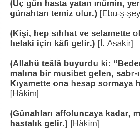
(Üç gün hasta yatan mümin, ye
günahtan temiz olur.)
[Ebu-ş-şey
(Kişi, hep sıhhat ve selamette o
helaki için kâfi gelir.)
[İ. Asakir]
(Allahü teâlâ buyurdu ki: “Bede
malına bir musibet gelen, sabr-ı
Kıyamette ona hesap sormaya h
[Hâkim]
(Günahları affoluncaya kadar, 
hastalık gelir.)
[Hâkim]