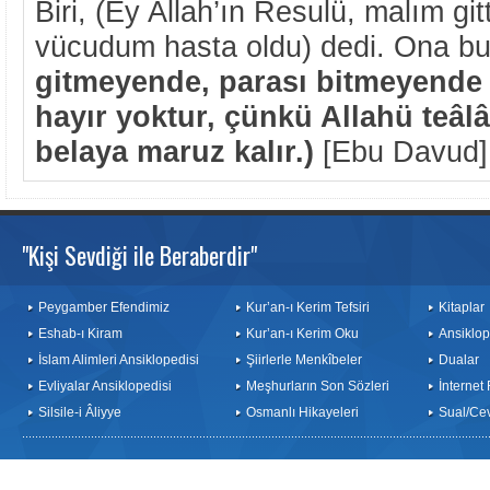
Biri, (Ey Allah’ın Resulü, malım gitt
vücudum hasta oldu) dedi. Ona bu
gitmeyende, parası bitmeyende
hayır yoktur, çünkü Allahü teâlâ
belaya maruz kalır.)
[Ebu Davud]
"Kişi Sevdiği ile Beraberdir"
Peygamber Efendimiz
Kur’an-ı Kerim Tefsiri
Kitaplar
Eshab-ı Kiram
Kur’an-ı Kerim Oku
Ansiklop
İslam Alimleri Ansiklopedisi
Şiirlerle Menkîbeler
Dualar
Evliyalar Ansiklopedisi
Meşhurların Son Sözleri
İnternet
Silsile-i Âliyye
Osmanlı Hikayeleri
Sual/Ce