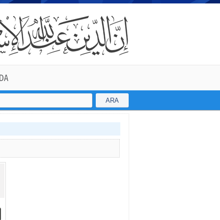
DA
ARA