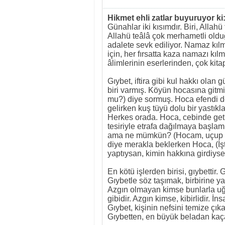
Hikmet ehli zatlar buyuruyor ki
Günahlar iki kısımdır. Biri, Allahü 
Allahü teâlâ çok merhametli olduğ
adalete sevk ediliyor. Namaz kı
için, her fırsatta kaza namazı kıl
âlimlerinin eserlerinden, çok kita
Gıybet, iftira gibi kul hakkı olan
biri varmış. Köyün hocasına gitm
mu?) diye sormuş. Hoca efendi d
gelirken kuş tüyü dolu bir yastık
Herkes orada. Hoca, cebinde geti
tesiriyle etrafa dağılmaya başlamı
ama ne mümkün? (Hocam, uçup gitti
diye merakla beklerken Hoca, (İşt
yaptıysan, kimin hakkına girdiyse
En kötü işlerden birisi, gıybettir.
Gıybetle söz taşımak, birbirine yak
Azgın olmayan kimse bunlarla uğra
gibidir. Azgın kimse, kibirlidir. İn
Gıybet, kişinin nefsini temize ç
Gıybetten, en büyük beladan kaça