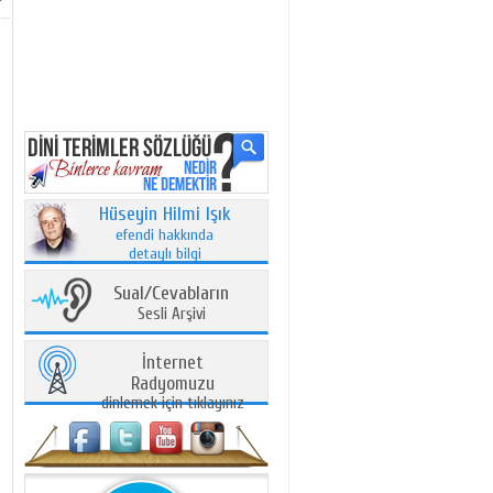
Hüseyin Hilmi Işık
efendi hakkında
detaylı bilgi
Sual/Cevabların
Sesli Arşivi
İnternet
Radyomuzu
dinlemek için tıklayınız