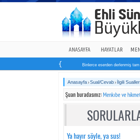
ANASAYFA
HAYATLAR
MEN
Binlerce eserden derlenmiş tam
14
Anasayfa
Sual/Cevab
İlgili Sualler
Şuan buradasınız:
Menkıbe ve hikmet
SORULARLA
Ya hayır söyle, ya sus!