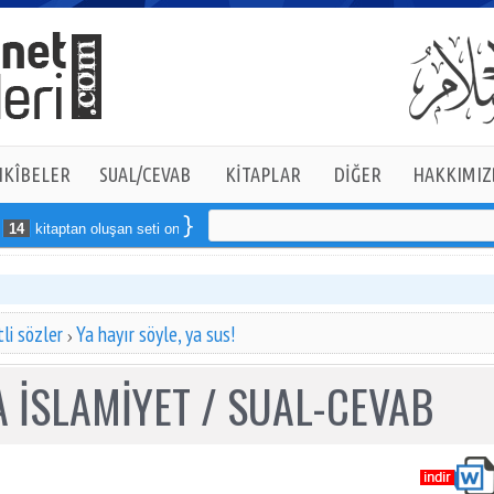
KÎBELER
SUAL/CEVAB
KİTAPLAR
DİĞER
HAKKIMIZ
kitaptan oluşan seti online sipariş verebilirsiniz
li sözler
Ya hayır söyle, ya sus!
 İSLAMİYET / SUAL-CEVAB