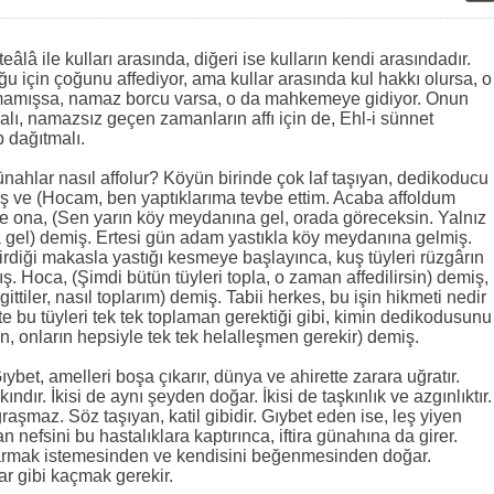
:
teâlâ ile kulları arasında, diğeri ise kulların kendi arasındadır.
u için çoğunu affediyor, ama kullar arasında kul hakkı olursa, o
lmamışsa, namaz borcu varsa, o da mahkemeye gidiyor. Onun
malı, namazsız geçen zamanların affı için de, Ehl-i sünnet
p dağıtmalı.
 günahlar nasıl affolur? Köyün birinde çok laf taşıyan, dedikoducu
iş ve (Hocam, ben yaptıklarıma tevbe ettim. Acaba affoldum
e ona, (Sen yarın köy meydanına gel, orada göreceksin. Yalnız
la gel) demiş. Ertesi gün adam yastıkla köy meydanına gelmiş.
rdiği makasla yastığı kesmeye başlayınca, kuş tüyleri rüzgârın
ş. Hoca, (Şimdi bütün tüyleri topla, o zaman affedilirsin) demiş,
ler, nasıl toplarım) demiş. Tabii herkes, bu işin hikmeti nedir
e bu tüyleri tek tek toplaman gerektiği gibi, kimin dedikodusunu
n, onların hepsiyle tek tek helalleşmen gerekir) demiş.
 Gıybet, amelleri boşa çıkarır, dünya ve ahirette zarara uğratır.
ındır. İkisi de aynı şeyden doğar. İkisi de taşkınlık ve azgınlıktır.
şmaz. Söz taşıyan, katil gibidir. Gıybet eden ise, leş yiyen
san nefsini bu hastalıklara kaptırınca, iftira günahına da girer.
ıkarmak istemesinden ve kendisini beğenmesinden doğar.
r gibi kaçmak gerekir.