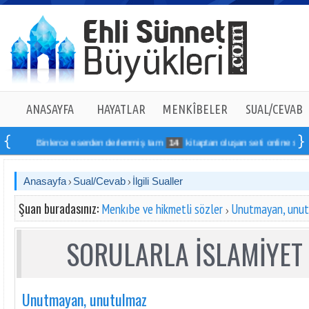
ANASAYFA
HAYATLAR
MENKÎBELER
SUAL/CEVAB
Binlerce eserden derlenmiş tam
14
kitaptan oluşan seti online sipariş ve
Anasayfa
Sual/Cevab
İlgili Sualler
Şuan buradasınız:
Menkıbe ve hikmetli sözler
Unutmayan, unu
SORULARLA İSLAMİYET 
Unutmayan, unutulmaz