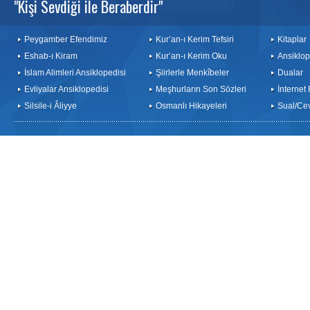
"Kişi Sevdiği ile Beraberdir"
Peygamber Efendimiz
Kur’an-ı Kerim Tefsiri
Kitaplar
Eshab-ı Kiram
Kur’an-ı Kerim Oku
Ansiklop
İslam Alimleri Ansiklopedisi
Şiirlerle Menkîbeler
Dualar
Evliyalar Ansiklopedisi
Meşhurların Son Sözleri
İnternet
Silsile-i Âliyye
Osmanlı Hikayeleri
Sual/Ce