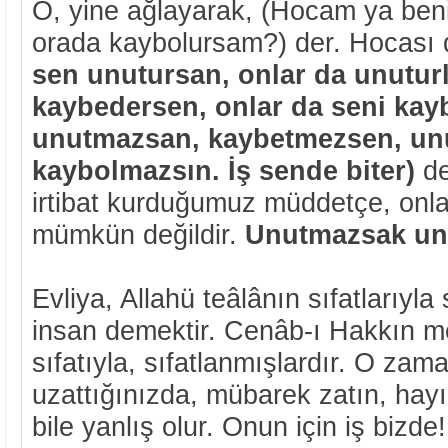
O, yine ağlayarak, (Hocam ya beni
orada kaybolursam?) der. Hocası
sen unutursan, onlar da unuturl
kaybedersen, onlar da seni kay
unutmazsan, kaybetmezsen, un
kaybolmazsın. İş sende biter)
de
irtibat kurduğumuz müddetçe, onla
mümkün değildir.
Unutmazsak un
Evliya, Allahü teâlânın sıfatlarıyla
insan demektir. Cenâb-ı Hakkın m
sıfatıyla, sıfatlanmışlardır. O zaman
uzattığınızda, mübarek zatın, ha
bile yanlış olur. Onun için iş bizde