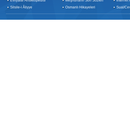
Evliyalar Ansiklopedisi
Meşhurların Son Sözleri
İnternet
Silsile-i Âliyye
Osmanlı Hikayeleri
Sual/Ce