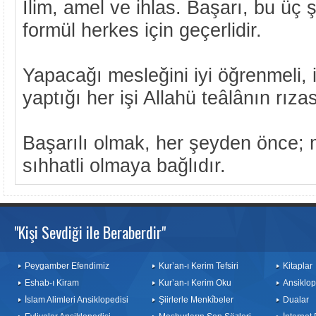
İlim, amel ve ihlas. Başarı, bu üç 
formül herkes için geçerlidir.
Yapacağı mesleğini iyi öğrenmeli, i
yaptığı her işi Allahü teâlânın rıza
Başarılı olmak, her şeyden önce; 
sıhhatli olmaya bağlıdır.
"Kişi Sevdiği ile Beraberdir"
Peygamber Efendimiz
Kur’an-ı Kerim Tefsiri
Kitaplar
Eshab-ı Kiram
Kur’an-ı Kerim Oku
Ansiklop
İslam Alimleri Ansiklopedisi
Şiirlerle Menkîbeler
Dualar