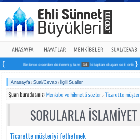
ANASAYFA
HAYATLAR
MENKÎBELER
SUAL/CEVAB
Binlerce eserden derlenmiş tam
14
kitaptan oluşan seti online sipari
Anasayfa
Sual/Cevab
İlgili Sualler
Şuan buradasınız:
Menkıbe ve hikmetli sözler
Ticarette müşter
SORULARLA İSLAMİYET 
Ticarette müşteriyi fethetmek