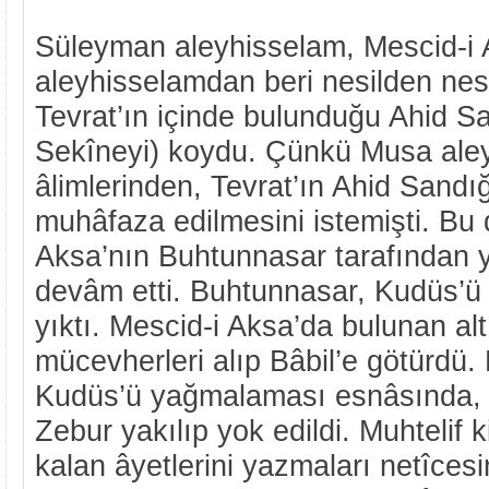
Süleyman aleyhisselam, Mescid-i
aleyhisselamdan beri nesilden nes
Tevrat’ın içinde bulunduğu Ahid Sa
Sekîneyi) koydu. Çünkü Musa ale
âlimlerinden, Tevrat’ın Ahid Sandı
muhâfaza edilmesini istemişti. Bu
Aksa’nın Buhtunnasar tarafından 
devâm etti. Buhtunnasar, Kudüs’ü 
yıktı. Mescid-i Aksa’da bulunan al
mücevherleri alıp Bâbil’e götürdü.
Kudüs’ü yağmalaması esnâsında, h
Zebur yakılıp yok edildi. Muhtelif k
kalan âyetlerini yazmaları netîces