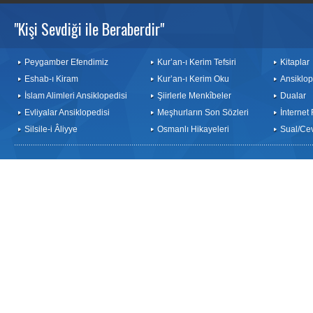
"Kişi Sevdiği ile Beraberdir"
Peygamber Efendimiz
Kur’an-ı Kerim Tefsiri
Kitaplar
Eshab-ı Kiram
Kur’an-ı Kerim Oku
Ansiklop
İslam Alimleri Ansiklopedisi
Şiirlerle Menkîbeler
Dualar
Evliyalar Ansiklopedisi
Meşhurların Son Sözleri
İnternet
Silsile-i Âliyye
Osmanlı Hikayeleri
Sual/Ce