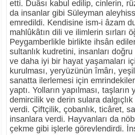
etti. Duâsı kabul edilip, cinlerin, 
da insanlar gibi Süleyman aleyhiss
emredildi. Kendisine ism-i âzam d
mahlûkâtın dili ve ilimlerin sırları öğ
Peygamberlikle birlikte ihsân edile
sultanlık kudretini, insanları doğr
ve daha iyi bir hayat yaşamaları içi
kurulması, yeryüzünün îmârı, yeşil
sanatta ilerlemesi için emrindekiler
yaptı. Yolların yapılması, taşların
demircilik ve derin sulara dalgıçlık 
verdi. Çiftçilik, çobanlık, ticâret, sa
insanlara verdi. Hayvanları da nöb
çekme gibi işlerle görevlendirdi. İ