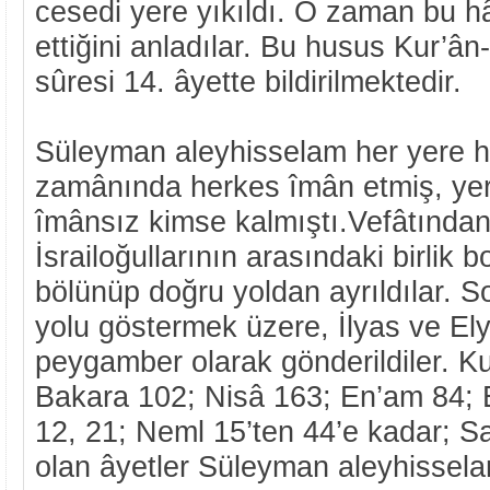
cesedi yere yıkıldı. O zaman bu hâ
ettiğini anladılar. Bu husus Kur’ân
sûresi 14. âyette bildirilmektedir.
Süleyman aleyhisselam her yere h
zamânında herkes îmân etmiş, ye
îmânsız kimse kalmıştı.Vefâtından
İsrailoğullarının arasındaki birlik b
bölünüp doğru yoldan ayrıldılar. S
yolu göstermek üzere, İlyas ve E
peygamber olarak gönderildiler. K
Bakara 102; Nisâ 163; En’am 84; 
12, 21; Neml 15’ten 44’e kadar; S
olan âyetler Süleyman aleyhissela