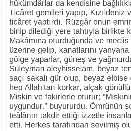
hükümdârlar da kendisine bağlılıklar
Ticâret gemileri yapıp, Kızıldeni
ticâret yaptırdı. Rüzgâr onun emri
binip dilediği yere tahtıyla birlikt
Makâmına oturduğunda ve meclis 
üzerine gelip, kanatlarını yanyana 
gölge yaparlar, güneş ve yağmurda
Süleyman aleyhisselam, beyaz tenli
saçı sakalı gür olup, beyaz elbise 
hep Allah’tan korkar, alçak gönüllü
Miskin ve fakirlerle oturur; “Miskin
uygundur.” buyururdu. Ömrünün so
teâlânın takdir ettiği izzetle insan
etti. Herkes tarafından sevilmiş o