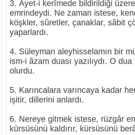
3. Âyet-i kerîmede bildirildiği üzere
emrindeydi. Ne zaman istese, ken
köşkler, sûretler, çanaklar, sâbit ç
yaparlardı.
4. Süleyman aleyhisselamın bir mü
ism-i âzam duası yazılıydı. O dua i
olurdu.
5. Karıncalara varıncaya kadar he
işitir, dillerini anlardı.
6. Nereye gitmek istese, rüzgâr e
kürsüsünü kaldırır, kürsüsünü ber