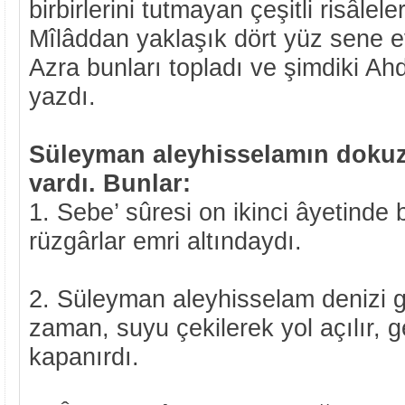
birbirlerini tutmayan çeşitli risâlele
Mîlâddan yaklaşık dört yüz sene 
Azra bunları topladı ve şimdiki Ahd-
yazdı.
Süleyman aleyhisselamın dokuz
vardı. Bunlar:
1. Sebe’ sûresi on ikinci âyetinde bi
rüzgârlar emri altındaydı.
2. Süleyman aleyhisselam denizi g
zaman, suyu çekilerek yol açılır, g
kapanırdı.