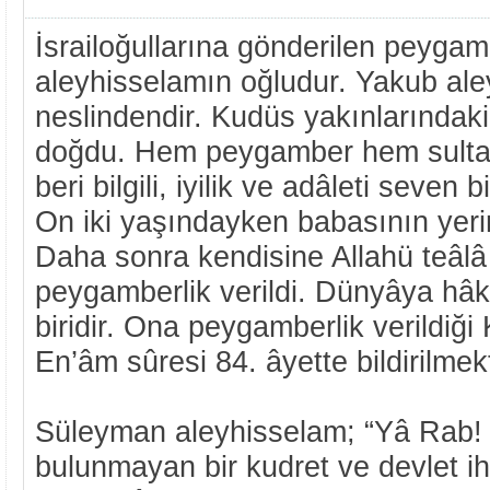
İsrailoğullarına gönderilen peyga
aleyhisselamın oğludur. Yakub al
neslindendir. Kudüs yakınlarındak
doğdu. Hem peygamber hem sulta
beri bilgili, iyilik ve adâleti seven b
On iki yaşındayken babasının yerin
Daha sonra kendisine Allahü teâlâ
peygamberlik verildi. Dünyâya hâk
biridir. Ona peygamberlik verildiği
En’âm sûresi 84. âyette bildirilmek
Süleyman aleyhisselam; “Yâ Rab! 
bulunmayan bir kudret ve devlet ih