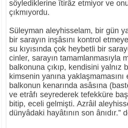
söylediklerine îtirâz etmiyor ve on
çıkmıyordu.
Süleyman aleyhisselam, bir gün y
bir sarayın inşâsını kontrol etmeye 
su kıyısında çok heybetli bir sarayd
cinler, sarayın tamamlanmasıyla m
balkonuna çıkıp, kendisini yalnız b
kimsenin yanına yaklaşmamasını e
balkonun kenarında asâsına (bas
ve etrâfı seyrederek tefekküre ba
bitip, eceli gelmişti. Azrâil aleyhi
dünyâdaki hayâtının son ânıdır.” d