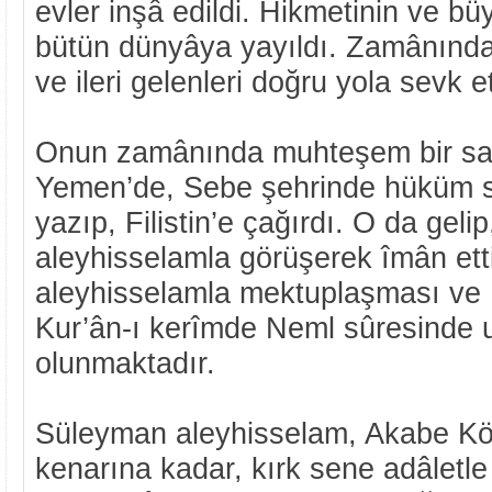
evler inşâ edildi. Hikmetinin ve b
bütün dünyâya yayıldı. Zamânında
ve ileri gelenleri doğru yola sevk et
Onun zamânında muhteşem bir sal
Yemen’de, Sebe şehrinde hüküm s
yazıp, Filistin’e çağırdı. O da gel
aleyhisselamla görüşerek îmân ett
aleyhisselamla mektuplaşması ve
Kur’ân-ı kerîmde Neml sûresinde
olunmaktadır.
Süleyman aleyhisselam, Akabe Kör
kenarına kadar, kırk sene adâletl