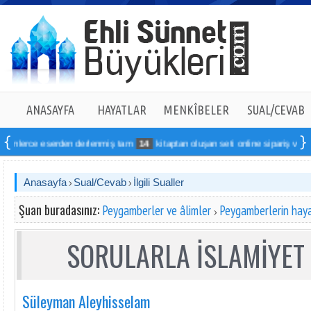
ANASAYFA
HAYATLAR
MENKÎBELER
SUAL/CEVAB
eserden derlenmiş tam
14
kitaptan oluşan seti online sipariş verebilirsiniz
Anasayfa
Sual/Cevab
İlgili Sualler
Şuan buradasınız:
Peygamberler ve âlimler
Peygamberlerin haya
SORULARLA İSLAMİYET 
Süleyman Aleyhisselam