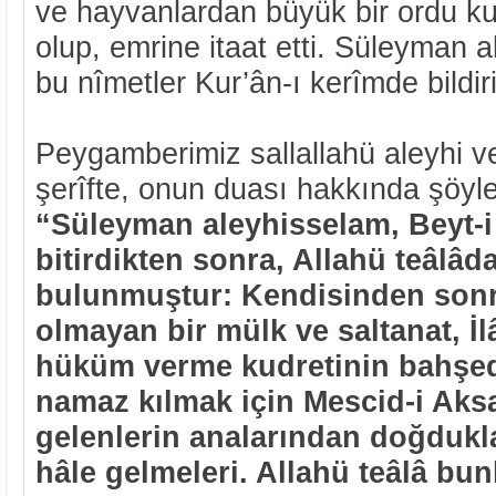
ve hayvanlardan büyük bir ordu ku
olup, emrine itaat etti. Süleyman 
bu nîmetler Kur’ân-ı kerîmde bildir
Peygamberimiz sallallahü aleyhi ve
şerîfte, onun duası hakkında şöyl
“Süleyman aleyhisselam, Beyt-i
bitirdikten sonra, Allahü teâlâd
bulunmuştur: Kendisinden sonr
olmayan bir mülk ve saltanat, 
hüküm verme kudretinin bahşed
namaz kılmak için Mescid-i Aksa
gelenlerin analarından doğdukla
hâle gelmeleri. Allahü teâlâ bunl