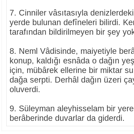
7. Cinniler vâsıtasıyla denizlerdeki 
yerde bulunan defîneleri bilirdi. K
tarafından bildirilmeyen bir şey yo
8. Neml Vâdisinde, maiyetiyle berâ
konup, kaldığı esnâda o dağın yeşi
için, mübârek ellerine bir miktar s
dağa serpti. Derhâl dağın üzeri çay
oluverdi.
9. Süleyman aleyhisselam bir yere g
berâberinde duvarlar da giderdi.