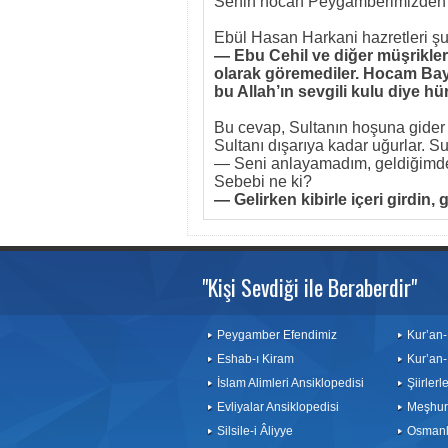
Senin hocan Peygamberimizden d
Ebül Hasan Harkani hazretleri şu 
— Ebu Cehil ve diğer müşrikle
olarak göremediler. Hocam Bayez
bu Allah’ın sevgili kulu diye hü
Bu cevap, Sultanın hoşuna gider 
Sultanı dışarıya kadar uğurlar. Sul
— Seni anlayamadım, geldiğimde 
Sebebi ne ki?
— Gelirken kibirle içeri girdin
"Kişi Sevdiği ile Beraberdir"
Peygamber Efendimiz
Kur’an-
Eshab-ı Kiram
Kur’an-
İslam Alimleri Ansiklopedisi
Şiirler
Evliyalar Ansiklopedisi
Meşhurl
Silsile-i Âliyye
Osmanlı