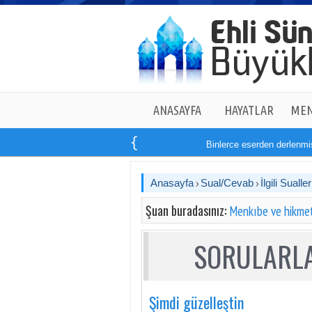
ANASAYFA
HAYATLAR
MEN
Binlerce eserden derlenmiş 
Anasayfa
Sual/Cevab
İlgili Sualler
Şuan buradasınız:
Menkıbe ve hikmet
SORULARLA
Şimdi güzelleştin