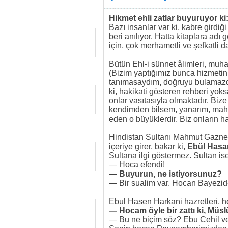
Hikmet ehli zatlar buyuruyor ki
Bazı insanlar var ki, kabre girdiğ
beri anılıyor. Hatta kitaplara adı
için, çok merhametli ve şefkatli d
Bütün Ehl-i sünnet âlimleri, muhak
(Bizim yaptığımız bunca hizmeti
tanımasaydım, doğruyu bulamazdım.
ki, hakikati gösteren rehberi yoks
onlar vasıtasıyla olmaktadır. Bize 
kendimden bilsem, yanarım, mahv
eden o büyüklerdir. Biz onların h
Hindistan Sultanı Mahmut Gaznevi,
içeriye girer, bakar ki,
Ebül Hasa
Sultana ilgi göstermez. Sultan ise
— Hoca efendi!
— Buyurun, ne istiyorsunuz?
— Bir sualim var. Hocan Bayezid-i 
Ebul Hasen Harkani hazretleri, h
— Hocam öyle bir zattı ki, Müs
— Bu ne biçim söz? Ebu Cehil ve