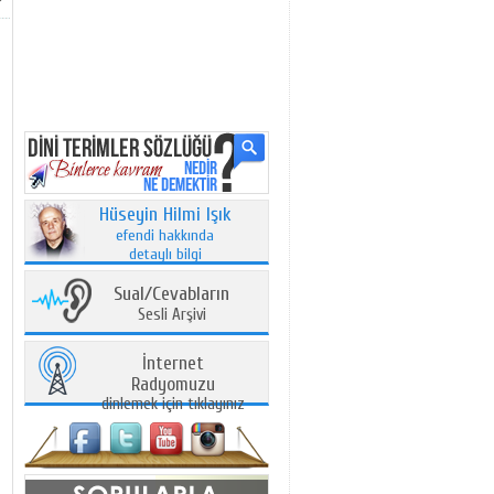
Hüseyin Hilmi Işık
efendi hakkında
detaylı bilgi
Sual/Cevabların
Sesli Arşivi
İnternet
Radyomuzu
dinlemek için tıklayınız