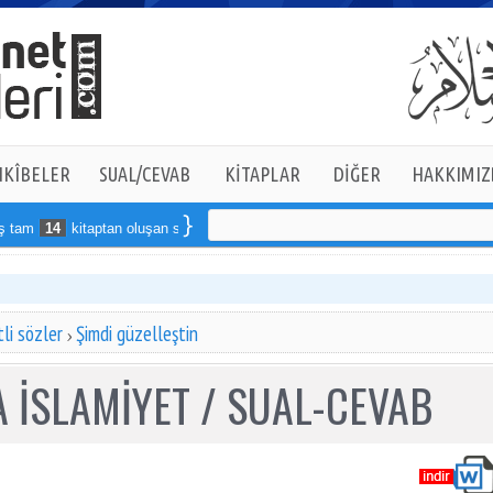
KÎBELER
SUAL/CEVAB
KİTAPLAR
DİĞER
HAKKIMIZ
tam
14
kitaptan oluşan seti online sipariş verebilirsiniz
li sözler
Şimdi güzelleştin
 İSLAMİYET / SUAL-CEVAB