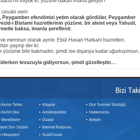
aha mı büyük ki, yüzüne bakan imana geliyor?
cevabı verir:
r, Peygamber efendimizi yetim olarak gördüler, Peygamber
id-i Bistami hazretlerinin yüzüne, bir ateist veya Yahudi,
rmetle baksa, imanla şereflenir.
ve memnun olarak ayrılır. Ebül Hasan Harkani hazretleri,
tan şaşırıp der ki:
yüzüme bile bakmadın; şimdi ise dışarıya kadar uğurluyorsun.
, giderken tevazuyla gidiyorsun, şimdi güzelleştin…
Bizi Tak
ı Kerim Tefsiri
Kitaplar
Dini Terimler Sözlüğü
ı Kerim Oku
Ansiklopediler
Hakkımızda
le Menkîbeler
Dualar
İletişim
arın Son Sözleri
İnternet Radyosu
 Hikayeleri
Sual/Cevab