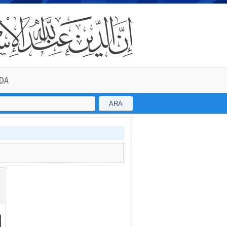
DA
ARA