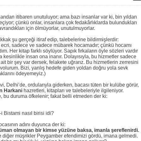
:
i andan itibaren unutuluyor; ama bazı insanlar var ki, bin yıldan
 geçiyor; çünkü onlar, insanlara çok fedakârlıklarda bulundukları
avrandıkları için ölmüyorlar, unutulmuyorlar.
kak şu gerçeği itiraf edip, talebelerine bildirmişlerdir:
n ecri, sadece ve sadece mübarek hocamadır; çünkü hocamı
 Her kitap farklı söylüyor. Sapık fırkaların öyle sözleri vardır
a kesinlikle insan ona inanır. Dolayısıyla, bu hizmetler sadece
ait bir şey var dersek, felakete uğrarız. Bu hizmetlerin zerresini
olurum. Bizi, yanlış hedefe giden yoldan doğru yola sevk
aklarını ödeyemeyiz.)
 Delhi’de, ordularıyla giderken, bacası tüten bir kulübe görür,
n Harkani
hazretleri, kitapları ve talebeleriyle ilgileniyor.
, bu duruma öfkelenir; fakat belli etmeden der ki:
Bistami nasıl birisi idi?
ocasının adını duyunca der ki:
lüman olmayan bir kimse yüzüne baksa, imanla şereflenirdi.
 diğer müşrikler Peygamber efendimizi gördü, imana gelmedi.