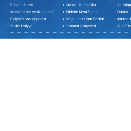
Eshab-ı Kiram
Kur’an-ı Kerim Oku
Ansiklop
İslam Alimleri Ansiklopedisi
Şiirlerle Menkîbeler
Dualar
Evliyalar Ansiklopedisi
Meşhurların Son Sözleri
İnternet
Silsile-i Âliyye
Osmanlı Hikayeleri
Sual/Ce