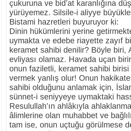
çukuruna ve bid’at karanlığına dü
yürüyemez. Silsile-i aliyye büyükl
Bistami hazretleri buyuruyor ki:
Dinin hükümlerini yerine getirmekt
uymakta ve edebe riayette zayıf bir
keramet sahibi denilir? Böyle biri, 
evliyası olamaz. Havada uçan bir
onun faziletli, keramet sahibi biri
vermek yanlış olur! Onun hakikate
sahibi olduğunu anlamak için, İslam
sünnet-i seniyyeye uymaktaki hass
Resulullah’ın ahlâkıyla ahlaklanma
âlimlerine olan muhabbet ve bağlılı
tam ise, onun uçtuğu görülmese de