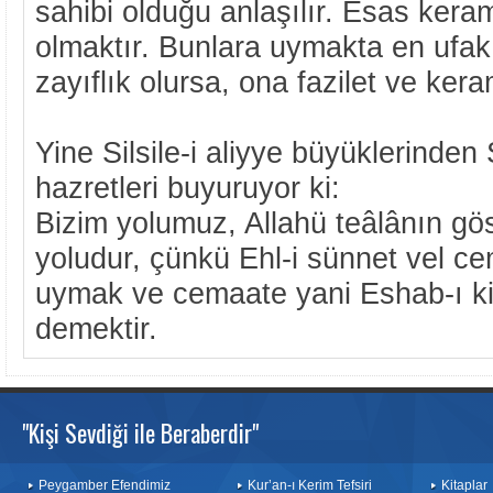
sahibi olduğu anlaşılır. Esas kera
olmaktır. Bunlara uymakta en ufak 
zayıflık olursa, ona fazilet ve ke
Yine Silsile-i aliyye büyüklerinde
hazretleri buyuruyor ki:
Bizim yolumuz, Allahü teâlânın gös
yoludur, çünkü Ehl-i sünnet vel 
uymak ve cemaate yani Eshab-ı ki
demektir.
"Kişi Sevdiği ile Beraberdir"
Peygamber Efendimiz
Kur’an-ı Kerim Tefsiri
Kitaplar