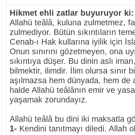
Hikmet ehli zatlar buyuruyor ki:
Allahü teâlâ, kuluna zulmetmez, fa
zulmediyor. Bütün sıkıntıların teme
Cenab-ı Hak kullarına iyilik için İs
Onun sınırını gözetmeyen, ona u
sıkıntıya düşer. Bu dinin aslı ima
bilmektir, ilimdir. İlim olursa sınır bi
aşılmazsa hem dünyada, hem de ahi
halde Allahü teâlânın emir ve yas
yaşamak zorundayız.
Allahü teâlâ bu dini iki maksatla g
1-
Kendini tanıtmayı diledi. Allah o