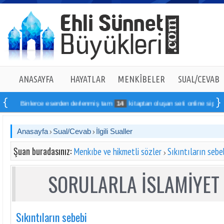
ANASAYFA
HAYATLAR
MENKÎBELER
SUAL/CEVAB
Binlerce eserden derlenmiş tam
14
kitaptan oluşan seti online sipariş vere
Anasayfa
Sual/Cevab
İlgili Sualler
Şuan buradasınız:
Menkıbe ve hikmetli sözler
Sıkıntıların sebe
SORULARLA İSLAMİYET 
Sıkıntıların sebebi