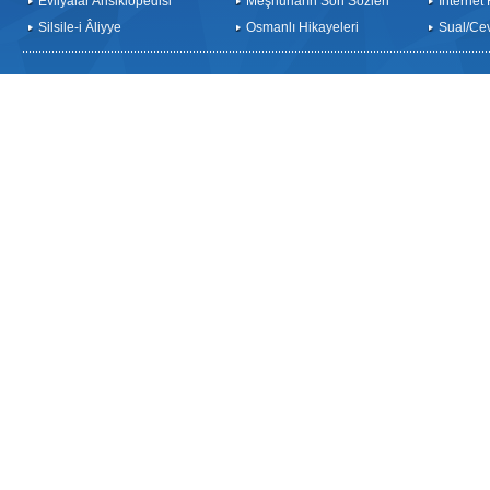
Evliyalar Ansiklopedisi
Meşhurların Son Sözleri
İnternet
Silsile-i Âliyye
Osmanlı Hikayeleri
Sual/Ce