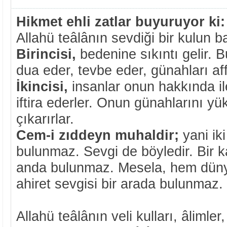
Hikmet ehli zatlar buyuruyor ki:
Allahü teâlânın sevdiği bir kulun baş
Birincisi,
bedenine sıkıntı gelir. B
dua eder, tevbe eder, günahları affe
İkincisi,
insanlar onun hakkında ile
iftira ederler. Onun günahlarını yük
çıkarırlar.
Cem-i zıddeyn muhaldir;
yani ik
bulunmaz. Sevgi de böyledir. Bir k
anda bulunmaz. Mesela, hem düny
ahiret sevgisi bir arada bulunmaz.
Allahü teâlânın veli kulları, âlimler,