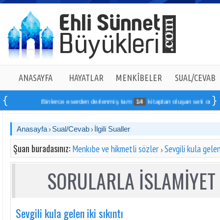
ANASAYFA
HAYATLAR
MENKÎBELER
SUAL/CEVAB
Binlerce eserden derlenmiş tam
14
kitaptan oluşan seti online sipa
Anasayfa
Sual/Cevab
İlgili Sualler
Şuan buradasınız:
Menkıbe ve hikmetli sözler
Sevgili kula gelen
SORULARLA İSLAMİYET 
Sevgili kula gelen iki sıkıntı