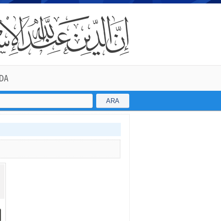
DA
ARA