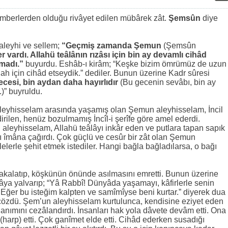
amberlerden olduğu rivâyet edilen mübârek zât.
Şemsûn
diye
aleyhi ve sellem;
“Geçmiş zamanda Şemun
(Şemsûn
 vardı. Allahü teâlânın rızâsı için bin ay devamlı cihâd
rmadı.”
buyurdu. Eshâb-ı kirâm; “Keşke bizim ömrümüz de uzun
lah için cihâd etseydik.” dediler. Bunun üzerine Kadr sûresi
ecesi, bin aydan daha hayırlıdır
(Bu gecenin sevâbı, bin ay
)” buyruldu.
eyhisselam arasında yaşamış olan Şemun aleyhisselam, İncil
irilen, henüz bozulmamış İncîl-i şerîfe göre amel ederdi.
aleyhisselam, Allahü teâlâyı inkâr eden ve putlara tapan sapık
rı îmâna çağırdı. Çok güçlü ve cesûr bir zât olan Şemun
elerle şehit etmek istediler. Hangi bağla bağladılarsa, o bağı
akalatıp, köşkünün önünde asılmasını emretti. Bunun üzerine
ya yalvarıp; “Yâ Rabbî! Dünyâda yaşamayı, kâfirlerle senin
 Eğer bu isteğim kalpten ve samîmîyse beni kurtar.” diyerek dua
ı çözdü. Şem’un aleyhisselam kurtulunca, kendisine eziyet eden
anımını cezâlandırdı. İnsanları hak yola dâvete devâm etti. Ona
harp) etti. Çok ganîmet elde etti. Cihâd ederken susadığı