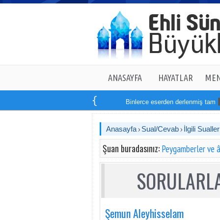
ANASAYFA
HAYATLAR
MEN
Binlerce eserden derlenmiş tam
14
Anasayfa
Sual/Cevab
İlgili Sualler
Şuan buradasınız:
Peygamberler ve â
SORULARLA
Şemun Aleyhisselam