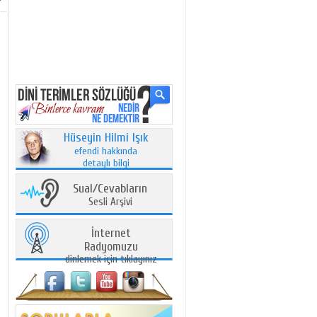
Hüseyin Hilmi Işık
efendi hakkında
detaylı bilgi
Sual/Cevabların
Sesli Arşivi
İnternet
Radyomuzu
dinlemek için tıklayınız