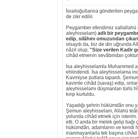
İsrailoğullarına gönderilen peyg
de zikr edilir.
Peygamber efendimiz sallallahü 
aleyhisselam)
adlı bir peygamber
edip, silâhını omuzundan çıka
olsaydı da, biz de din uğrunda Al
nâzil olup;
“Size verilen Kadir g
cihâd etmenin sevâbından çoktur.
İsa aleyhisselamla Muhammed al
ehlindendi. İsa aleyhisselama ind
Kavmiyse putlara tapardı. Şemun 
kavimle cihâd (savaş) edip, onla
aleyhisselamı düşmanları türlü hîl
kırıp kurtuldu.
Yaşadığı şehrin hükümdârı onu y
Şemun aleyhisselam, Allahü teâlâ
yolunda cihâd etmek için isterim.
etti. O anda bir melek gelip bağ
hükümdârı, adamlarını ve kendi h
inanmayanlarla tek başına cihâd (