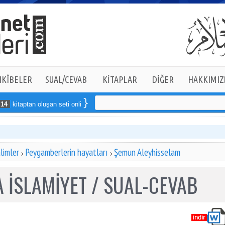
KÎBELER
SUAL/CEVAB
KİTAPLAR
DİĞER
HAKKIMIZ
kitaptan oluşan seti online sipariş verebilirsiniz
limler
Peygamberlerin hayatları
Şemun Aleyhisselam
 İSLAMİYET / SUAL-CEVAB