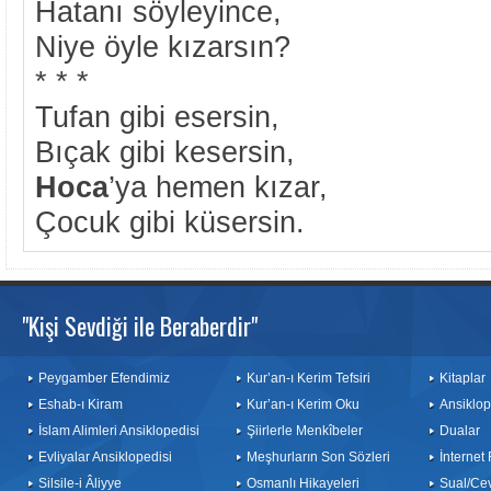
Hatanı söyleyince,
Niye öyle kızarsın?
* * *
Tufan gibi esersin,
Bıçak gibi kesersin,
Hoca
’ya hemen kızar,
Çocuk gibi küsersin.
"Kişi Sevdiği ile Beraberdir"
Peygamber Efendimiz
Kur’an-ı Kerim Tefsiri
Kitaplar
Eshab-ı Kiram
Kur’an-ı Kerim Oku
Ansiklop
İslam Alimleri Ansiklopedisi
Şiirlerle Menkîbeler
Dualar
Evliyalar Ansiklopedisi
Meşhurların Son Sözleri
İnternet
Silsile-i Âliyye
Osmanlı Hikayeleri
Sual/Ce