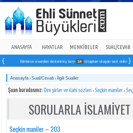
ANASAYFA
HAYATLAR
MENKÎBELER
SUAL/CEVAB
Binlerce eserden derlenmiş tam
14
kitaptan oluşan seti online sipari
Anasayfa
Sual/Cevab
İlgili Sualler
Şuan buradasınız:
Dini şiirler ve ilahi sözleri
Seçkin maniler
Seç
SORULARLA İSLAMİYET 
Seçkin maniler – 203