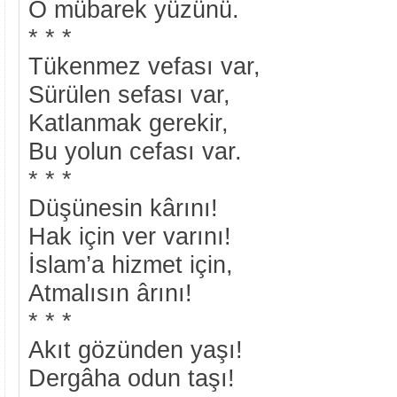
O mübarek yüzünü.
* * *
Tükenmez vefası var,
Sürülen sefası var,
Katlanmak gerekir,
Bu yolun cefası var.
* * *
Düşünesin kârını!
Hak için ver varını!
İslam’a hizmet için,
Atmalısın ârını!
* * *
Akıt gözünden yaşı!
Dergâha odun taşı!