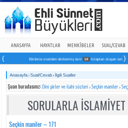
ANASAYFA
HAYATLAR
MENKÎBELER
SUAL/CEVAB
Binlerce eserden derlenmiş tam
14
kitaptan oluşan seti online
Anasayfa
Sual/Cevab
İlgili Sualler
Şuan buradasınız:
Dini şiirler ve ilahi sözleri
Seçkin maniler
Seç
SORULARLA İSLAMİYET 
Seçkin maniler – 171