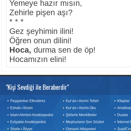
Yemeye hazır mısın,
Zehirle pişen aşı?
* * *
Gez şeyhimin ilini!
Öğren onun dilini!
Hoca,
durma sen de öp!
Hocamızın elini!
"Kişi Sevdiği ile Beraberdir"
Peygamber Efendimiz
Kur’an-ı Kerim Tefsiri
Kitaplar
Eshab-ı Kiram
Kur’an-ı Kerim Oku
Ansiklop
İslam Alimleri Ansiklopedisi
Şiirlerle Menkîbeler
Dualar
Evliyalar Ansiklopedisi
Meşhurların Son Sözleri
İnternet
Silsile-i Âliyye
Osmanlı Hikayeleri
Sual/Ce