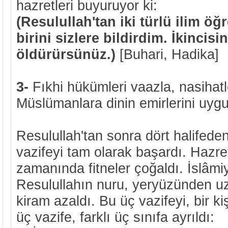
hazretleri buyuruyor ki:
(Resulullah'tan iki türlü ilim ö
birini sizlere bildirdim. İkincis
öldürürsünüz.)
[Buhari, Hadika]
3-
Fıkhi hükümleri vaazla, nasiha
Müslümanlara dinin emirlerini uygu
Resulullah'tan sonra dört halifeden
vazifeyi tam olarak başardı. Hazret
zamanında fitneler çoğaldı. İslâmiy
Resulullahın nuru, yeryüzünden uz
kiram azaldı. Bu üç vazifeyi, bir k
üç vazife, farklı üç sınıfa ayrıldı: