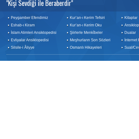
"Kişi Sevdiği ile Beraberdir"
Peygamber Efendimiz
Kur’an-ı Kerim Tefsiri
Kitaplar
Eshab-ı Kiram
Kur’an-ı Kerim Oku
Ansiklop
İslam Alimleri Ansiklopedisi
Şiirlerle Menkîbeler
Dualar
Evliyalar Ansiklopedisi
Meşhurların Son Sözleri
İnternet
Silsile-i Âliyye
Osmanlı Hikayeleri
Sual/Ce