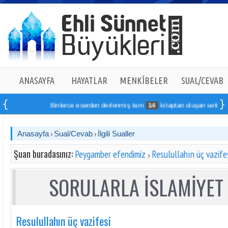
ANASAYFA
HAYATLAR
MENKÎBELER
SUAL/CEVAB
Binlerce eserden derlenmiş tam
14
kitaptan oluşan seti online 
Anasayfa
Sual/Cevab
İlgili Sualler
Şuan buradasınız:
Peygamber efendimiz
Resulullahın üç vazife
SORULARLA İSLAMİYET 
Resulullahın üç vazifesi