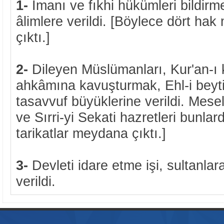
1-
İmanı ve fıkhi hükümleri bildirm
âlimlere verildi. [Böylece dört h
çıktı.]
2-
Dileyen Müslümanları, Kur'an-ı
ahkâmına kavuşturmak, Ehl-i beyt
tasavvuf büyüklerine verildi. Mes
ve Sırri-yi Sekati hazretleri bunlar
tarikatlar meydana çıktı.]
3-
Devleti idare etme işi, sultanla
verildi.