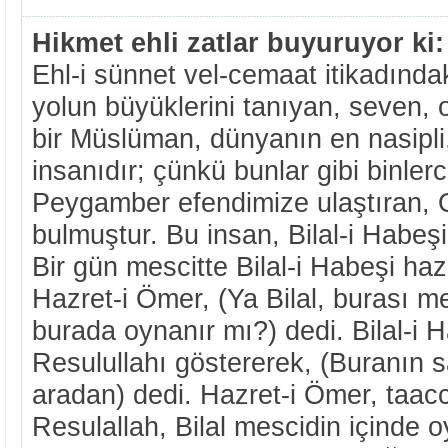
Hikmet ehli zatlar buyuruyor ki:
Ehl-i sünnet vel-cemaat itikadında
yolun büyüklerini tanıyan, seven, 
bir Müslüman, dünyanın en nasipli,
insanıdır; çünkü bunlar gibi binler
Peygamber efendimize ulaştıran, 
bulmuştur. Bu insan, Bilal-i Habeşi
Bir gün mescitte Bilal-i Habeşi haz
Hazret-i Ömer, (Ya Bilal, burası m
burada oynanır mı?) dedi. Bilal-i H
Resulullahı göstererek, (Buranın s
aradan) dedi. Hazret-i Ömer, taac
Resulallah, Bilal mescidin içinde o