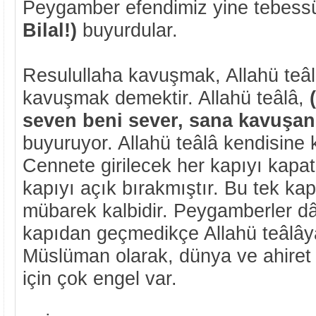
Peygamber efendimiz yine tebess
Bilal!)
buyurdular.
Resulullaha kavuşmak, Allahü teâl
kavuşmak demektir. Allahü teâlâ,
seven beni sever, sana kavuşan
buyuruyor. Allahü teâlâ kendisine
Cennete girilecek her kapıyı kapa
kapıyı açık bırakmıştır. Bu tek kap
mübarek kalbidir. Peygamberler dâ
kapıdan geçmedikçe Allahü teâlâ
Müslüman olarak, dünya ve ahire
için çok engel var.