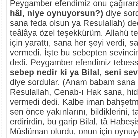
Peygamber efendimiz onu çağırar
hâl, niye oynuyorsun?)
diye sor
sana feda olsun ya Resulallah) de
teâlâya özel teşekkürüm. Allahü te
için yarattı, sana her şeyi verdi, s
vermedi. İşte bu sebepten sevin
dedi. Peygamber efendimiz tebes
sebep nedir ki ya Bilal, seni se
diye sordular. (Anam babam sana 
Resulallah, Cenab-ı Hak sana, hid
vermedi dedi. Kalbe iman bahşetm
sen önce yakınlarını, bildiklerini, t
erdirirdin, bu garip Bilal, tâ Habeş
Müslüman olurdu, onun için oynuy