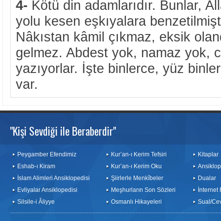
4-
Kötü din adamlarıdır. Bunlar, Al
yolu kesen eşkıyalara benzetilmişti
Nâkıstan kâmil çıkmaz, eksik ol
gelmez. Abdest yok, namaz yok, cilt
yazıyorlar. İşte binlerce, yüz binl
var.
"Kişi Sevdiği ile Beraberdir"
Peygamber Efendimiz
Kur’an-ı Kerim Tefsiri
Kitaplar
Eshab-ı Kiram
Kur’an-ı Kerim Oku
Ansiklop
İslam Alimleri Ansiklopedisi
Şiirlerle Menkîbeler
Dualar
Evliyalar Ansiklopedisi
Meşhurların Son Sözleri
İnternet
Silsile-i Âliyye
Osmanlı Hikayeleri
Sual/Ce