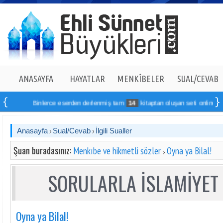
ANASAYFA
HAYATLAR
MENKÎBELER
SUAL/CEVAB
Binlerce eserden derlenmiş tam
14
kitaptan oluşan seti online sipariş 
Anasayfa
Sual/Cevab
İlgili Sualler
Şuan buradasınız:
Menkıbe ve hikmetli sözler
Oyna ya Bilal!
SORULARLA İSLAMİYET 
Oyna ya Bilal!