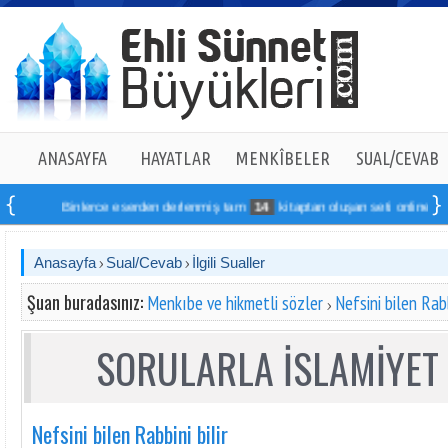
ANASAYFA
HAYATLAR
MENKÎBELER
SUAL/CEVAB
Binlerce eserden derlenmiş tam
14
kitaptan oluşan seti online sipariş v
Anasayfa
Sual/Cevab
İlgili Sualler
Şuan buradasınız:
Menkıbe ve hikmetli sözler
Nefsini bilen Rabb
SORULARLA İSLAMİYET 
Nefsini bilen Rabbini bilir