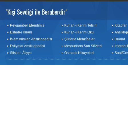
"Kişi Sevdiği ile Beraberdir"
Peygamber Efendimiz
Kur’an-ı Kerim Tefsiri
Kitaplar
Eshab-ı Kiram
Kur’an-ı Kerim Oku
Ansiklop
İslam Alimleri Ansiklopedisi
Şiirlerle Menkîbeler
Dualar
Evliyalar Ansiklopedisi
Meşhurların Son Sözleri
İnternet
Silsile-i Âliyye
Osmanlı Hikayeleri
Sual/Ce