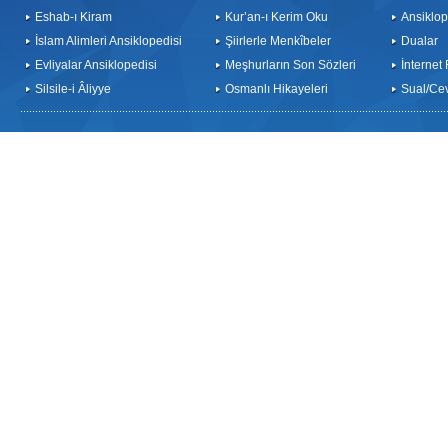
Eshab-ı Kiram
Kur’an-ı Kerim Oku
Ansiklop
İslam Alimleri Ansiklopedisi
Şiirlerle Menkîbeler
Dualar
Evliyalar Ansiklopedisi
Meşhurların Son Sözleri
İnternet
Silsile-i Âliyye
Osmanlı Hikayeleri
Sual/Ce