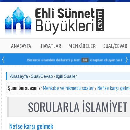
ANASAYFA
HAYATLAR
MENKÎBELER
SUAL/CEVAB
Binlerce eserden derlenmiş tam
14
kitaptan oluşan seti online si
Anasayfa
Sual/Cevab
İlgili Sualler
Şuan buradasınız:
Menkıbe ve hikmetli sözler
Nefse karşı gelm
SORULARLA İSLAMİYET 
Nefse karşı gelmek