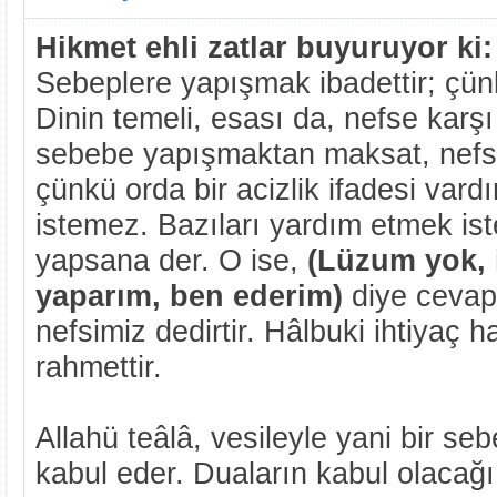
Hikmet ehli zatlar buyuruyor ki:
Sebeplere yapışmak ibadettir; çünk
Dinin temeli, esası da, nefse karşı
sebebe yapışmaktan maksat, nefse
çünkü orda bir acizlik ifadesi vard
istemez. Bazıları yardım etmek iste
yapsana der. O ise,
(Lüzum yok, 
yaparım, ben ederim)
diye cevap 
nefsimiz dedirtir. Hâlbuki ihtiyaç ha
rahmettir.
Allahü teâlâ, vesileyle yani bir se
kabul eder. Duaların kabul olacağı 