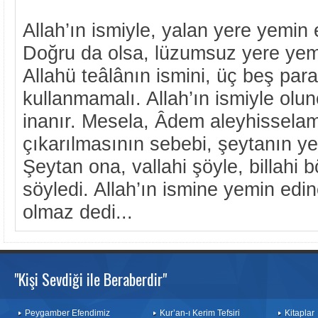
Allah’ın ismiyle, yalan yere yemin 
Doğru da olsa, lüzumsuz yere yem
Allahü teâlânın ismini, üç beş para
kullanmamalı. Allah’ın ismiyle olun
inanır. Mesela, Âdem aleyhissela
çıkarılmasının sebebi, şeytanın y
Şeytan ona, vallahi şöyle, billahi 
söyledi. Allah’ın ismine yemin edin
olmaz dedi...
"Kişi Sevdiği ile Beraberdir"
Peygamber Efendimiz
Kur’an-ı Kerim Tefsiri
Kitaplar