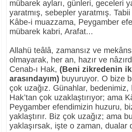
mübarek ayları, günleri, geceleri y
yaratmış, sebepler yaratmış. Tabii
Kâbe-i muazzama, Peygamber efen
mübarek kabri, Arafat...
Allahü teâlâ, zamansız ve mekânsı
olmayarak, her an, hazır ve nâzırdı
Cenab-ı Hak,
(Beni zikredenin ik
arasındayım)
buyuruyor. O bize bu
çok uzağız. Günahlar, bedenimiz, 
Hak’tan çok uzaklaştırıyor; ama 
Peygamber efendimizin huzuru, bi
yaklaştırır. Biz çok uzağız; ama bu
yaklaşırsak, işte o zaman, dualar