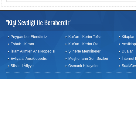
"Kişi Sevdiği ile Beraberdir"
Peygamber Efendimiz
Kur’an-ı Kerim Tefsiri
Kitaplar
Eshab-ı Kiram
Kur’an-ı Kerim Oku
Ansiklop
İslam Alimleri Ansiklopedisi
Şiirlerle Menkîbeler
Dualar
Evliyalar Ansiklopedisi
Meşhurların Son Sözleri
İnternet
Silsile-i Âliyye
Osmanlı Hikayeleri
Sual/Ce