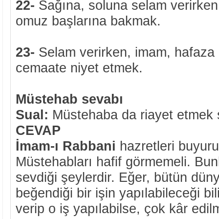
22-
Sağına, soluna selam verirken
omuz başlarına bakmak.
23-
Selam verirken, imam, hafaza 
cemaate niyet etmek.
Müstehab sevabı
Sual:
Müstehaba da riayet etmek 
CEVAP
İmam-ı Rabbani
hazretleri buyuru
Müstehabları hafif görmemeli. Bunl
sevdiği şeylerdir. Eğer, bütün dün
beğendiği bir işin yapılabileceği b
verip o iş yapılabilse, çok kâr edil