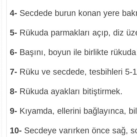
4-
Secdede burun konan yere bak
5-
Rükuda parmakları açıp, diz üz
6-
Başını, boyun ile birlikte rükud
7-
Rüku ve secdede, tesbihleri 5-
8-
Rükuda ayakları bitiştirmek.
9-
Kıyamda, ellerini bağlayınca, bil
10-
Secdeye varırken önce sağ, son