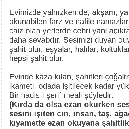
Evimizde yalnızken de, akşam, yat
okunabilen farz ve nafile namazlar
caiz olan yerlerde cehri yani açık
daha sevabdır. Sesimizi duyan duva
şahit olur, eşyalar, halılar, koltuk
hepsi şahit olur.
Evinde kaza kılan, şahitleri çoğalt
ikameti, odada işitilecek kadar yü
Bir hadis-i şerif meali şöyledir:
(Kırda da olsa ezan okurken ses
sesini işiten cin, insan, taş, ağ
kıyamette ezan okuyana şahitlik