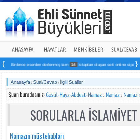
ANASAYFA
HAYATLAR
MENKÎBELER
SUAL/CEVAB
nlerce eserden derlenmiş tam
14
kitaptan oluşan seti online sipariş verebilir
Anasayfa
Sual/Cevab
İlgili Sualler
Şuan buradasınız:
Gusül-Hayz-Abdest-Namaz
Namaz
Namaz n
SORULARLA İSLAMİYET 
Namazın müstehabları